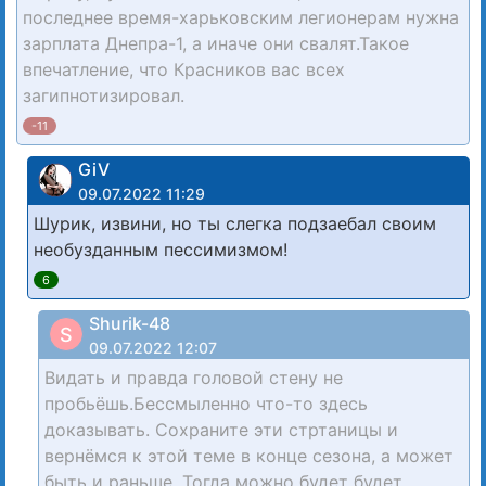
последнее время-харьковским легионерам нужна
зарплата Днепра-1, а иначе они свалят.Такое
впечатление, что Красников вас всех
загипнотизировал.
-11
GiV
09.07.2022 11:29
Шурик, извини, но ты слегка подзаебал своим
необузданным пессимизмом!
6
Shurik-48
S
09.07.2022 12:07
Видать и правда головой стену не
пробьёшь.Бессмыленно что-то здесь
доказывать. Сохраните эти стртаницы и
вернёмся к этой теме в конце сезона, а может
быть и раньше. Тогда можно будет будет