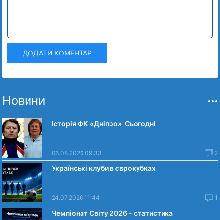
ДОДАТИ КОМЕНТАР
Новини
Історія ФК «Дніпро» Сьогодні
06.08.2026 09:33
2
Українські клуби в єврокубках
24.07.2026 11:44
1
Чемпіонат Світу 2026 - статистика