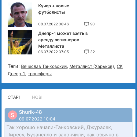
Кучер + новые
футболисты
08.07.2022 08:46
90
Днепр-1 может взять в
аренду легионеров
Металлиста
06.07.2022 07:05
32
Теги:
,
,
Вячеслав Танковский
Металлист (Харьков)
СК
,
Днепр-1
трансферы
СТАРІ
НОВІ
Shurik-48
S
09.07.2022 10:04
Так хорошо начали-Танковский, Джурасек,
Пиресу, Бузанелло и закончили, как обычно в