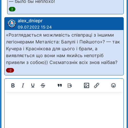
— было бы неплохо!
2
alex_dniepr
09.07.2022 15:24
«Розглядається можливість співпраці з іншими
легіонерами Металіста: Балулі і Пейшото»? — так
Кучера і Краснікова для цього і брали, а
виявляється що вони нам якийсь непотріб
привели з собою)) Схєматознік всіх знов наїбав?
-2