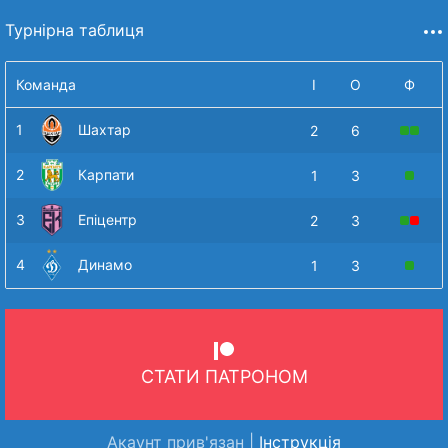
Турнірна таблиця
Команда
І
О
Ф
1
Шахтар
2
6
2
Карпати
1
3
3
Епіцентр
2
3
4
Динамо
1
3
СТАТИ ПАТРОНОМ
Акаунт прив'язан |
Інструкція