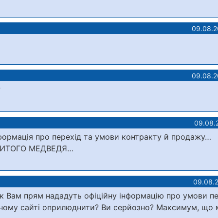
09.08.2
09.08.2
?
09.08.
інформація про перехід та умови контракту й продажу…
УБИТОГО МЕДВЕДЯ…
09.08.
ак Вам прям нададуть офіційну інформацію про умови п
ійному сайті оприлюднити? Ви серйозно? Максимум, що 