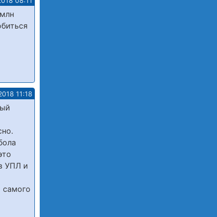
2018 08:11
2млн
обиться
2018 11:18
ный
сно.
бола
это
в УПЛ и
т самого