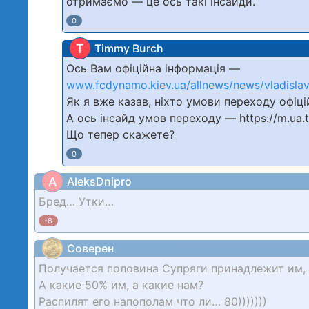
отримаємо — це ось такі інсайди.
0
T
Timmy Burch
Ось Вам офіційна інформація —
www.fcdynamo.kiev.ua/allnews/news/vladislav
Як я вже казав, ніхто умови переходу офіц
А ось інсайд умов переходу — https://m.ua.t
Що тепер скажете?
0
A
AleksDnipro
Бред… Утки…
-8
Соверен
Получается половина Супряги принадлежит им, 
А какие 50% им, а какие нам?
Распилят его напополам что ли… 80)))))))