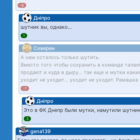
-8
Дніпро
шутник вы, однако…
1
Соверен
А нам осталось только шутить.
Вместо того чтобы сохранить в команде талан
продают и куда в дыру… так еще и мутки каки
уходит не уходит… уходит не уходит. Рамашка
-7
Дніпро
Это в ФК Днепр были мутки, намутили шутни
3
gena139