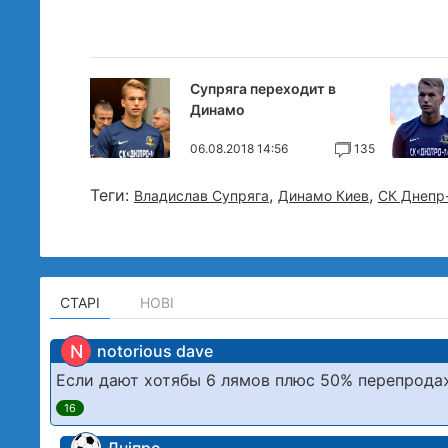
Супряга переходит в
Динамо
06.08.2018 14:56
135
Теги:
,
,
Владислав Супряга
Динамо Киев
СК Днепр
СТАРІ
НОВІ
N
notorious dave
Если дают хотябы 6 лямов плюс 50% перепродаж
16