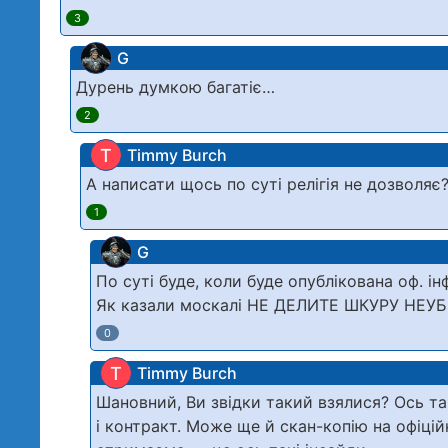
3
G
Дурень думкою багатіє…
2
T
Timmy Burch
А написати щось по суті релігія не дозволяє
1
G
По суті буде, коли буде опублікована оф. 
Як казали москалі НЕ ДЕЛИТЕ ШКУРУ НЕ
0
T
Timmy Burch
Шановний, Ви звідки такий взялися? Ось т
і контракт. Може ще й скан-копію на офіц