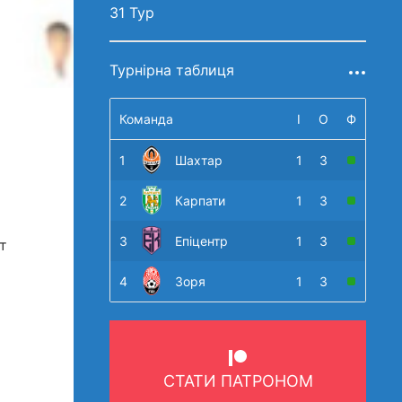
31 Тур
Турнірна таблиця
Команда
І
О
Ф
1
Шахтар
1
3
2
Карпати
1
3
3
Епіцентр
1
3
т
4
Зоря
1
3
СТАТИ ПАТРОНОМ