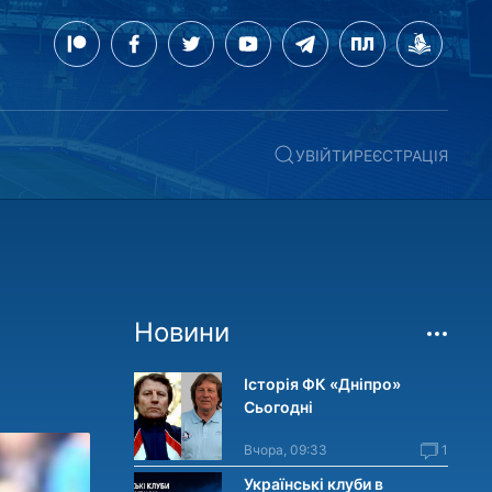
УВІЙТИ
РЕЄСТРАЦІЯ
Новини
Історія ФК «Дніпро»
Сьогодні
Вчора, 09:33
1
Українські клуби в