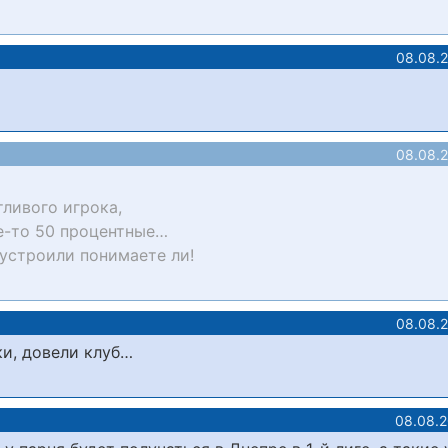
08.08.
08.08.
тливого игрока,
е-то 50 процентные…
 устроили понимаете ли!
08.08.
ки, довели клуб…
08.08.2