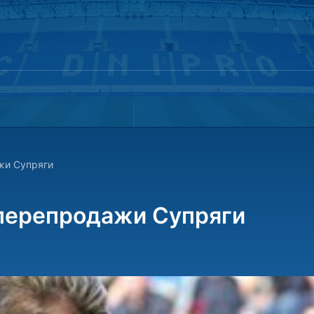
жи Супряги
 перепродажи Супряги