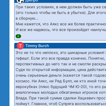
Дніпро
При таких условиях, в нем должен быть уже с
(это только чтобы не быть в убытке). Для этог
в сборную…
Мне кажется, что Аякс все же более практичн
И все же надеюсь, что все произойдет наилуч
6
T
Timmy Burch
Это не то что неплохо, это шикарные условия
гефешт. Если это все правда конечно. Понятно
перспективных до него так и не смогли раскры
Судя по открытой информации, цена действите
очень серьезные деньги (кажется такой годо
космос. Ни Аякс, ни Ред Булл, ни кто иной точ
еврокубках (плюс будущий ЧМ Ю-20), то его р
аналогичных молодых обкатанных игроков хотят
Влада. При такой сумме сделки Хацкевич прос
поймут. Главное, чтоб Супряга воспользовать