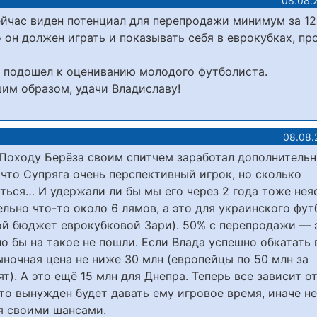
08.08.
ейчас виден потенциал для перепродажи минимум за 1
о он должен играть и показывать себя в еврокубках, пр
о подошел к оцениванию молодого футболиста.
шим образом, удачи Владиславу!
08.08.
! Походу Берёза своим спитчем заработал дополнитель
, что Супряга очень перспективный игрок, но сколько
ться… И удержали ли бы мы его через 2 года тоже нея
льно что-то около 6 лямов, а это для украинского фут
вой бюджет еврокубковой Зари). 50% с перепродажи — 
но бы на такое не пошли. Если Влада успешно обкатать 
ыночная цена не ниже 30 млн (европейцы по 50 млн за
). А это ещё 15 млн для Днепра. Теперь все зависит о
то вынужден будет давать ему игровое время, иначе не
ся своими шансами.