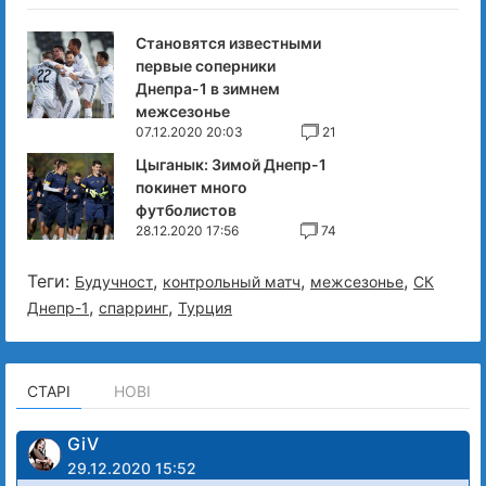
Становятся известными
первые соперники
Днепра-1 в зимнем
межсезонье
07.12.2020 20:03
21
Цыганык: Зимой Днепр-1
покинет много
футболистов
28.12.2020 17:56
74
Теги:
,
,
,
Будучност
контрольный матч
межсезонье
СК
,
,
Днепр-1
спарринг
Турция
СТАРІ
НОВІ
GiV
29.12.2020 15:52