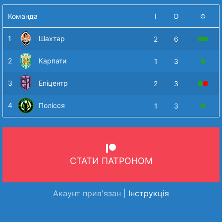
Команда
І
О
Ф
1
Шахтар
2
6
2
Карпати
1
3
3
Епіцентр
2
3
4
Полісся
1
3
СТАТИ ПАТРОНОМ
Акаунт прив'язан |
Інструкція