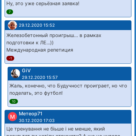
Ну, это уже серьёзная заявка!
7
29.12.2020 15:52
Железобетонный проигрыш… в рамках
подготовки к ЛЕ...))
Международная репетиция
-1
GiV
29.12.2020 15:57
Жаль, конечно, что Будучност проиграет, но что
поделать, это футбол!
10
Метеор71
М
30.12.2020 17:03
Це тренування не біьше і не менше, який
результат ви хотіли отримати? А ще це чудова