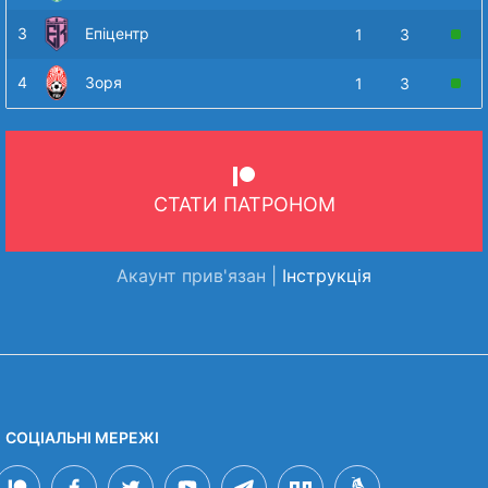
3
Епіцентр
1
3
4
Зоря
1
3
СТАТИ ПАТРОНОМ
Акаунт прив'язан |
Інструкція
СОЦІАЛЬНІ МЕРЕЖІ