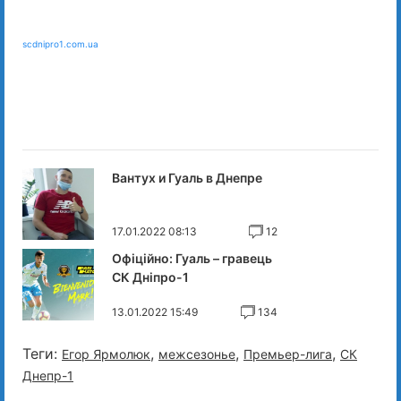
scdnipro1.com.ua
Вантух и Гуаль в Днепре
17.01.2022 08:13
12
Офіційно: Гуаль – гравець
СК Дніпро-1
13.01.2022 15:49
134
Теги:
,
,
,
Егор Ярмолюк
межсезонье
Премьер-лига
СК
Днепр-1