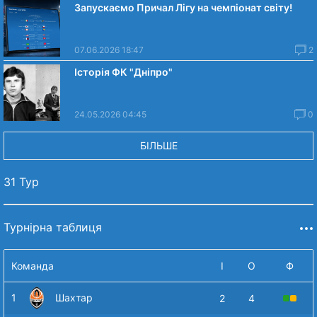
Запускаємо Причал Лігу на чемпіонат світу!
07.06.2026 18:47
2
Історія ФК "Дніпро"
24.05.2026 04:45
0
БІЛЬШЕ
31 Тур
Турнірна таблиця
Команда
І
О
Ф
1
Шахтар
2
4