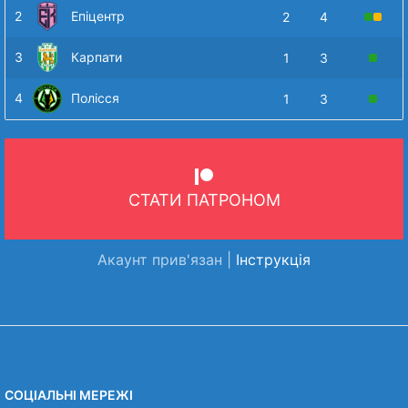
2
Епіцентр
2
4
3
Карпати
1
3
4
Полісся
1
3
СТАТИ ПАТРОНОМ
Акаунт прив'язан |
Інструкція
СОЦІАЛЬНІ МЕРЕЖІ