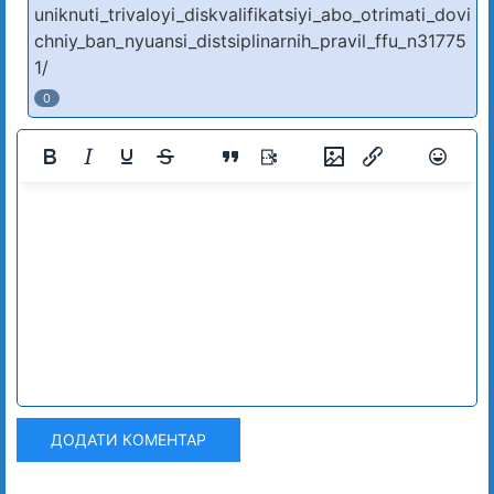
uniknuti_trivaloyi_diskvalifikatsiyi_abo_otrimati_dovi
chniy_ban_nyuansi_distsiplinarnih_pravil_ffu_n31775
1/
0
ДОДАТИ КОМЕНТАР