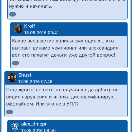
нужно и начинать.
0
Kroif
18.05.2016 09:41
Какое всевластие колины ему один х… кто
выграет динамо чемпионат или александрия,
вот кто пллатит деньги уже другой вопрос!
0
Shust
17.05.2016 07:46
Подождите, но есть же случаи когда арбитр не
видил нарушения и игрока дисквалифицирую
оффлайном. Или это не в УПЛ?
0
alex_dniepr
17.05.2016 08:50