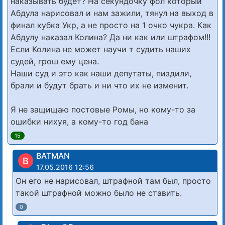
наказывать будет? На секундочку фол который
Абдула нарисовал и нам зажили, тянул на выход в
финал кубка Укр, а не просто на 1 очко чукра. Как
Абдулу наказал Колина? Да ни как или штрафом!!!
Если Колина не может научи т судить наших
судей, грош ему цена.
Наши суд и это как наши депутаты, пиздили,
брали и будут брать и ни что их не изменит.
Я не защищаю постовые Ромы, но кому-то за
ошибки нихуя, а кому-то год бана
15
BATMAN
B
17.05.2016 12:56
Он его не нарисовал, штрафной там был, просто
такой штрафной можно было не ставить.
0