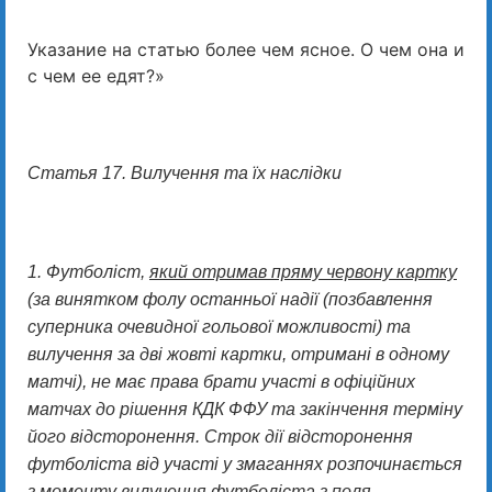
Указание на статью более чем ясное. О чем она и
с чем ее едят?»
Статья 17. Вилучення та їх наслідки
1. Футболіст,
який отримав пряму червону картку
(за винятком фолу останньої надії (позбавлення
суперника очевидної гольової можливості) та
вилучення за дві жовті картки, отримані в одному
матчі), не має права брати участі в офіційних
матчах до рішення КДК ФФУ та закінчення терміну
його відсторонення. Строк дії відсторонення
футболіста від участі у змаганнях розпочинається
з моменту вилучення футболіста з поля.