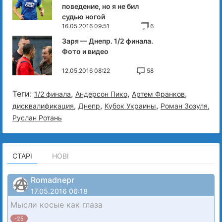
поведение, но я не бил
судью ногой
16.05.2016 09:51
6
Заря — Днепр. 1/2 финала.
Фото и видео
12.05.2016 08:22
58
Теги:
,
,
,
1/2 финала
Андерсон Пико
Артем Франков
,
,
,
,
дисквалификация
Днепр
Кубок Украины
Роман Зозуля
Руслан Ротань
СТАРІ
НОВІ
Romadnepr
17.05.2016 06:18
Мысли косые как глаза
-25