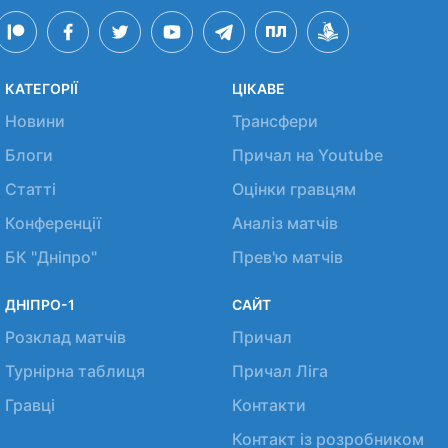
КАТЕГОРІЇ
ЦІКАВЕ
Новини
Трансфери
Блоги
Причал на Youtube
Статті
Оцінки гравцям
Конференції
Аналіз матчів
БК "Дніпро"
Прев'ю матчів
ДНІПРО-1
САЙТ
Розклад матчів
Причал
Турнірна таблиця
Причал Ліга
Гравці
Контакти
Контакт із розробником