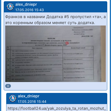
alex_dniepr
17.05.2016 15:43
Франков в названии Додатка #5 пропустил «та», а
это коренным образом меняет суть додатка.
0
alex_dniepr
17.05.2016 15:44
https://football24.ua/yak_zozulya_ta_rotan_mozhut_