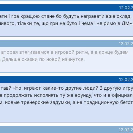
12.02.
вати і гра кращою стане бо будуть награвати вже склад,
ивого, тільки те, що гри не було і нема і «віримо в ДМ»
12.02.
а вторая втягиваемся в игровой ритм, а в конце будем
 Дальше сказки по новой начнутся.
12.02.
тав? Что, играют какие-то другие люди? В другую игр
е продолжать исполнять ту же ерунду, что и в официа
ум, новые тренерские задумки, а не традиционную бего
12.02.