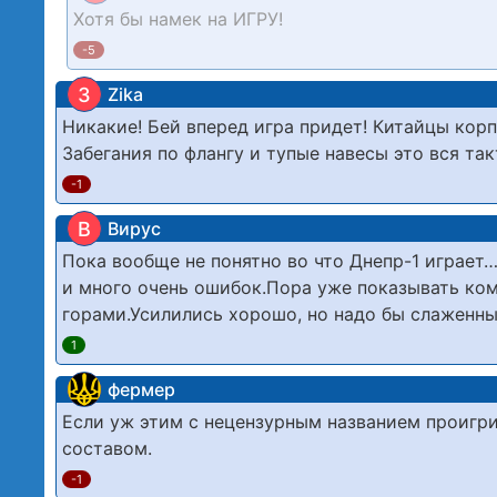
Хотя бы намек на ИГРУ!
-5
З
Zika
Никакие! Бей вперед игра придет! Китайцы кор
Забегания по флангу и тупые навесы это вся та
-1
В
Вирус
Пока вообще не понятно во что Днепр-1 играет…
и много очень ошибок.Пора уже показывать ком
горами.Усилились хорошо, но надо бы слаженны
1
фермер
Если уж этим с нецензурным названием проигр
составом.
-1