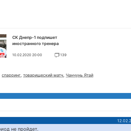
СК Днепр-1 подпишет
иностранного тренера
10.02.2020 20:00
139
,
,
,
спарринг
товарищеский матч
Чанчунь Ятай
12.02.
риод не пройдет.