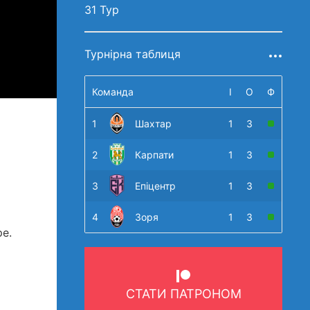
31 Тур
Турнірна таблиця
Команда
І
О
Ф
1
Шахтар
1
3
2
Карпати
1
3
3
Епіцентр
1
3
4
Зоря
1
3
ре.
СТАТИ ПАТРОНОМ