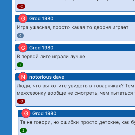
-2
G
Grod 1980
Игра ужасная, просто какая то дворня играет
0
G
Grod 1980
В первой лиге играли лучше
1
N
notorious dave
Люди, что вы хотите увидеть в товарняках? Тем
межсезонку вообще не смотреть, чем пытаться 
-3
G
Grod 1980
Та не говори, но ошибки просто детские, как б
2