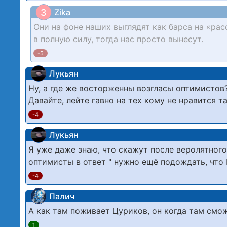
З
Zika
Они на фоне наших выглядят как барса на «рас
в полную силу, тогда нас просто вынесут.
-5
Лукьян
Ну, а где же восторженны возгласы оптимистов
Давайте, лейте гавно на тех кому не нравится та
-4
Лукьян
Я уже даже знаю, что скажут после веролятного 
оптимисты в ответ " нужно ещё подождать, что
-4
Палич
А как там поживает Цуриков, он когда там смо
1