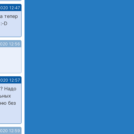
2020 12:47
 а тепер
 :-D
2020 12:56
2020 12:57
у? Надо
льных
тню без
2020 12:59