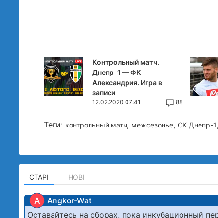
Контрольный матч.
Днепр-1 — ФК
Александрия. Игра в
записи
12.02.2020 07:41
88
Теги:
,
,
контрольный матч
межсезонье
СК Днепр-1
СТАРІ
НОВІ
A
Angkor-Wat
Оставайтесь на сборах, пока инкубационный пе