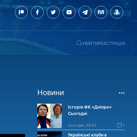
УВІЙТИ
РЕЄСТРАЦІЯ
Новини
Історія ФК «Дніпро»
Сьогодні
Сьогодні, 09:33
1
Українські клуби в