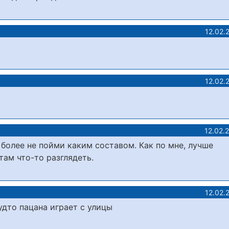
12.02.
12.02.
12.02.
 более не пойми каким составом. Как по мне, лучше
там что-то разглядеть.
12.02.
удто пацана играет с улицы