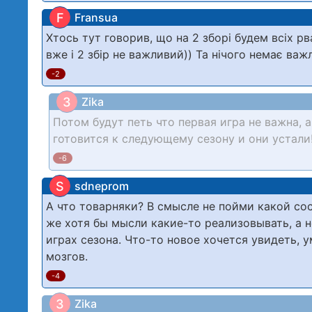
F
Fransua
Хтось тут говорив, що на 2 зборі будем всіх р
вже і 2 збір не важливий)) Та нічого немає важл
-2
З
Zika
Потом будут петь что первая игра не важна, 
готовится к следующему сезону и они устали!
-6
S
sdneprom
А что товарняки? В смысле не пойми какой сос
же хотя бы мысли какие-то реализовывать, а н
играх сезона. Что-то новое хочется увидеть, 
мозгов.
-4
З
Zika