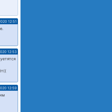
2020 12:51
е.
2020 12:53
суетятся
т((
2020 12:59
бим