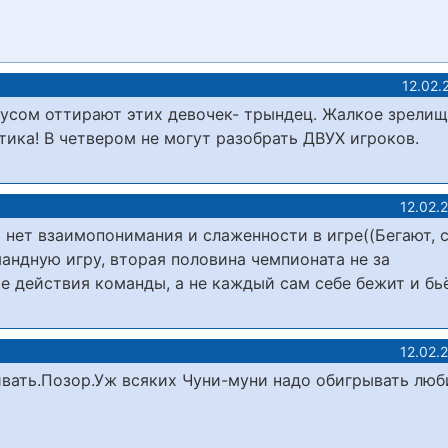
12.02.
пусом оттирают этих девочек- трындец. Жалкое зрелищ
ктика! В четвером не могут разобрать ДВУХ игроков.
12.02.
 нет взаимопонимания и слаженности в игре((Бегают, 
андную игру, вторая половина чемпионата не за
е действия команды, а не каждый сам себе бежит и бьё
12.02.
ивать.Позор.Уж всяких Чуни-муни надо обигрывать лю