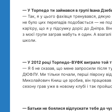
— У Торпедо ти займався в групі Івана Дзеб
— Так, я у цього фахівця тренувався, дякую 
не було цих перепадів подобається — не по
кар’єру, що я у підсумку доріс до Дніпра. Він
з моєї групи заграв мабуть я один. А взагалі
школи.
— У 2012 році Торпедо-ВУФК виграло той ту
— Я б не сказав, що мене запросили після ту
ДЮФЛУ. Ми тільки почали, перші півроку від
Миколайович Книш це зробив, він працював 
сезону грав уже в новому клубі і так пройш
— Батьки не боялися відпускати тебе до чу