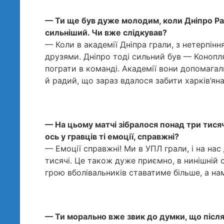
— Ти ще був дуже молодим, коли Дніпро Рам
сильніший. Чи вже слідкував?
— Коли в академії Дніпра грали, з нетерпінн
друзями. Дніпро тоді сильний був — Коноплян
пограти в команді. Академії вони допомагали
й радий, що зараз вдалося забити харків’ян
— На цьому матчі зібралося понад три тисяч
ось у гравців ті емоції, справжні?
— Емоції справжні! Ми в УПЛ грали, і на нас
тисячі. Це також дуже приємно, в нинішній с
грою вболівальників ставатиме більше, а на
— Ти морально вже звик до думки, що після