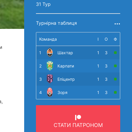
31 Тур
Турнірна таблиця
Команда
І
О
Ф
и
1
Шахтар
1
3
2
Карпати
1
3
3
Епіцентр
1
3
4
Зоря
1
3
в,
СТАТИ ПАТРОНОМ