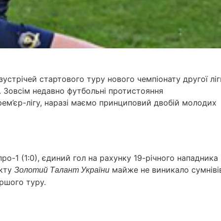
устрічей стартового туру нового чемпіонату другої ліг
. Зовсім недавно футбольні протистояння
ем’єр-лігу, наразі маємо принциповий двобій молодих
ро-1 (1:0), єдиний гол на рахунку 19-річного нападника
екту
майже не виникало сумніві
Золотий Талант України
ршого туру.