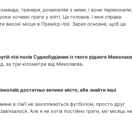
 команда, тренери, розмовляв з ними, і вони переконали
 роки хочемо грати у еліті. Це головне. І моя справа:
 високі місця в Прем’єр-лізі. Зараз основне, щоб це
гій лізі посів Суднобудівник із твого рідного Миколаєв
д, за три кілометри від Миколаєва.
иколаїв достатньо велике місто, аби знайти інші
 мене в сім’ї не захоплюються футболом, просто друг
зав’язалося. Але я не хотів постійно грати, міг місяць н