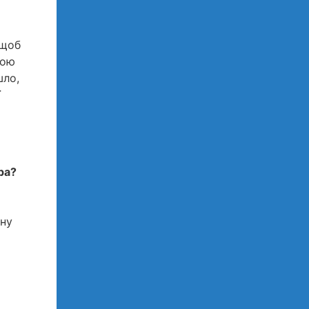
 щоб
мою
шло,
ї
ра?
ину