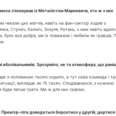
оса з’ясовував із Металістом Маркевича, хто ж з них
ям чекали цих матчів, навіть на фан-сектор ходив з
ка, Стрініч, Калініч, Зозуля, Ротань, з ним навіть вдал
, було все добре, ми їх поважали і любили як гравців. 
ам.
і вболівальників. Зрозуміло, не та атмосфера, що раніш
 дві з половиною тисячі ходило, а тут нова команда і тр
итуації, виглядає як 15 тисяч. Сподіваємося, з кожною
м буде легше грати. Ми ж для них граємо.
 Прем’єр-ліги доведеться борсатися у другій, дертися