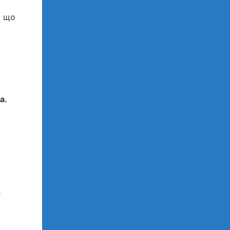
, що
а.
е