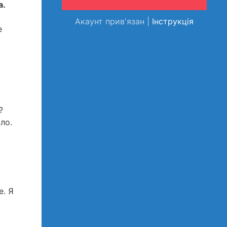
а.
Акаунт прив'язан |
Інструкція
е
?
ло.
е. Я