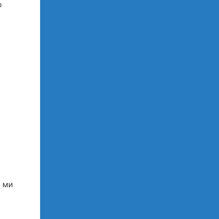
о
, ми