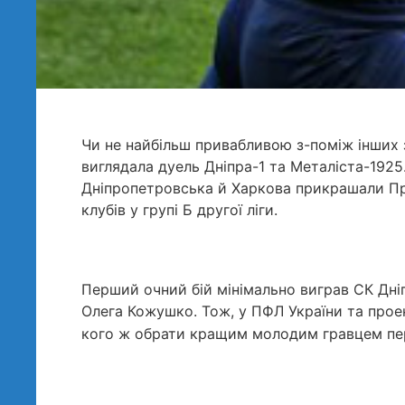
Чи не найбільш привабливою з-поміж інших з
виглядала дуель Дніпра-1 та Металіста-1925
Дніпропетровська й Харкова прикрашали Пр
клубів у групі Б другої ліги.
Перший очний бій мінімально виграв СК Дніп
Олега Кожушко. Тож, у ПФЛ України та про
кого ж обрати кращим молодим гравцем пе