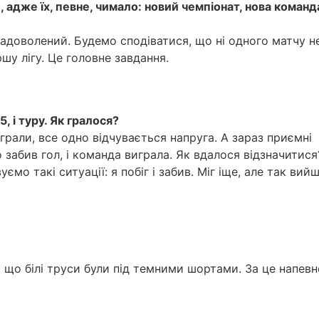
адже їх, певне, чимало: новий чемпіонат, нова команд
задоволений. Будемо сподіватися, що ні одного матчу н
у лігу. Це головне завдання.
, і туру. Як гралося?
рали, все одно відчувається напруга. А зараз приємні
 забив гол, і команда виграла. Як вдалося відзначитися
мо такі ситуації: я побіг і забив. Міг іще, але так вийш
 що білі труси були під темними шортами. За це напевн