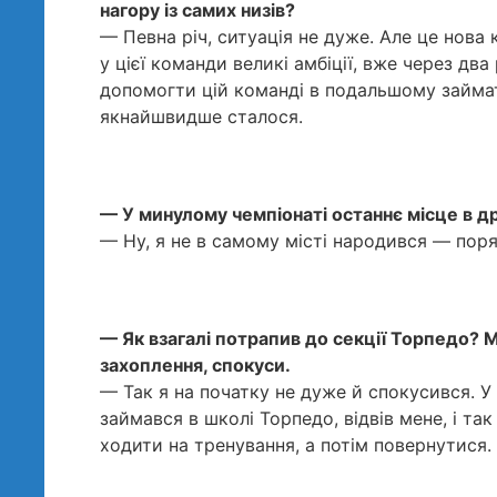
нагору із самих низів?
— Певна річ, ситуація не дуже. Але це нова
у цієї команди великі амбіції, вже через два
допомогти цій команді в подальшому займати
якнайшвидше сталося.
— У минулому чемпіонаті останнє місце в дру
— Ну, я не в самому місті народився — поря
— Як взагалі потрапив до секції Торпедо? М
захоплення, спокуси.
— Так я на початку не дуже й спокусився. У
займався в школі Торпедо, відвів мене, і так 
ходити на тренування, а потім повернутися.