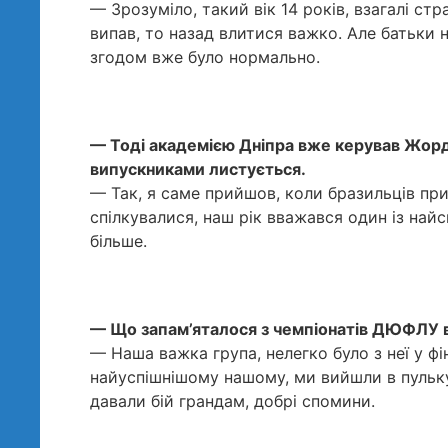
— Зрозуміло, такий вік 14 років, взагалі с
випав, то назад влитися важко. Але батьки н
згодом вже було нормально.
— Тоді академією Дніпра вже керував Жорді 
випускниками листується.
— Так, я саме прийшов, коли бразильців при
спілкувалися, наш рік вважався один із най
більше.
— Що запам’яталося з чемпіонатів ДЮФЛУ в
— Наша важка група, нелегко було з неї у фі
найуспішнішому нашому, ми вийшли в пульку 
давали бій грандам, добрі спомини.