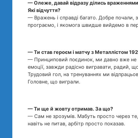
— Олеже, давай відразу ділись враженнями, 
Які відчуття?
— Вражень і справді багато. Добре почали, 
програємо, і якомога швидше вийдемо в перш
— Ти став героєм і матчу з Металлістом 1925
— Принциповий поєдинок, ми давно вже не г
емоції, завжди радісно вигравати, радий, що
Трудовий гол, на тренуваннях ми відпрацьовує
Головне, що виграли.
— Ти ще й жовту отримав. За що?
— Сам не зрозумів. Мабуть просто через те,
навіть не питав, арбітр просто показав.