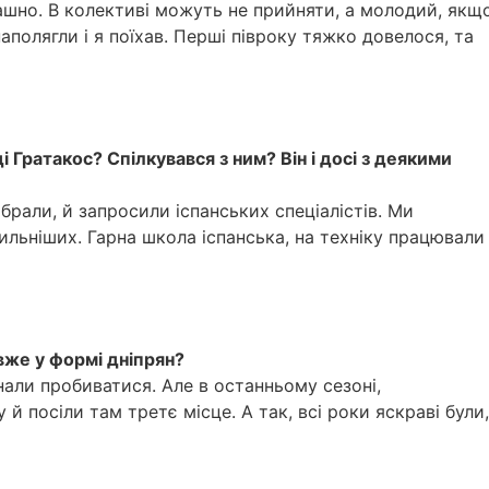
трашно. В колективі можуть не прийняти, а молодий, якщ
аполягли і я поїхав. Перші півроку тяжко довелося, та
Гратакос? Спілкувався з ним? Він і досі з деякими
брали, й запросили іспанських спеціалістів. Ми
сильніших. Гарна школа іспанська, на техніку працювали
же у формі дніпрян?
нали пробиватися. Але в останньому сезоні,
й посіли там третє місце. А так, всі роки яскраві були