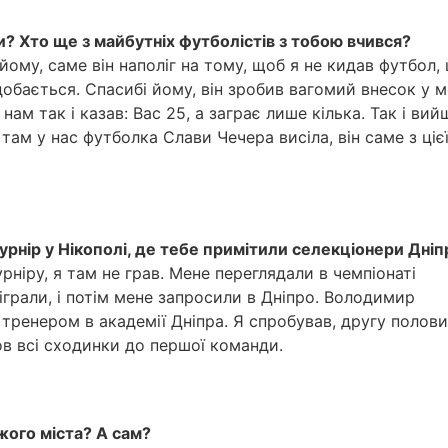
и? Хто ще з майбутніх футболістів з тобою вчився?
йому, саме він наполіг на тому, щоб я не кидав футбол,
добається. Спасибі йому, він зробив вагомий внесок у 
 нам так і казав: Вас 25, а заграє лише кілька. Так і вий
 там у нас футболка Слави Чечера висіла, він саме з ціє
рнір у Нікополі, де тебе примітили селекціонери Дніп
рніру, я там не грав. Мене переглядали в чемпіонаті
іграли, і потім мене запросили в Дніпро. Володимир
тренером в академії Дніпра. Я спробував, другу полов
ов всі сходинки до першої команди.
жого міста? А сам?