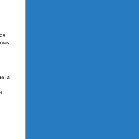
ося
Тому
е, а
и