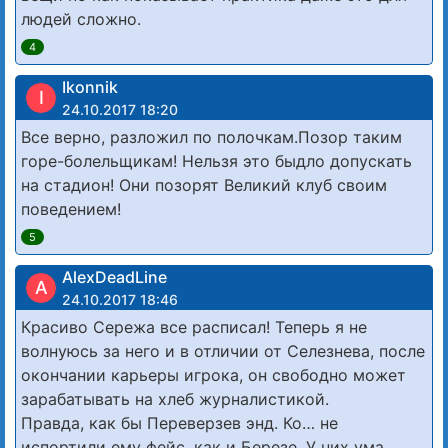
людей сложно.
4
Ikonnik
I
24.10.2017 18:20
Все верно, разложил по полочкам.Позор таким
горе-болельщикам! Нельзя это быдло допускать
на стадион! Они позорят Великий клуб своим
поведением!
5
AlexDeadLine
A
24.10.2017 18:46
Красиво Сережа все расписал! Теперь я не
волнуюсь за него и в отличии от Селезнева, после
окончании карьеры игрока, он свободно может
зарабатывать на хлеб журналистикой.
Правда, как бы Переверзев энд. Ко… не
испортили ему фейс, как и Березе. У них ума