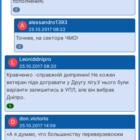
пополнения)
0
alessandro1393
A
25.10.2017 08:22
Точнее, на секторе ЧМО!
0
Leoniddnipro
L
25.10.2017 08:20
Кравченко -справжній дніпрянин! Не кожен
ветеран піде догравати у Другу лігу.У нього були
варіанти залишитись в УПЛ, але він вибрав
Дніпро.
5
don.victorio
D
25.10.2017 14:59
«А я думаю, что большинству переверзевским