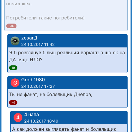
почил же».
Потребители такие потребители)
-36
zesar_1
24.10.2017 11:42
Я б розглянув більш реальний варіант: а шо як на
ДА сяде НЛО?
19
Grod 1980
G
24.10.2017 17:27
Ты не фанат, не болельщик Днепра,
-4
4 напа
4
24.10.2017 18:49
А как должен выглядеть фанат и болельщик