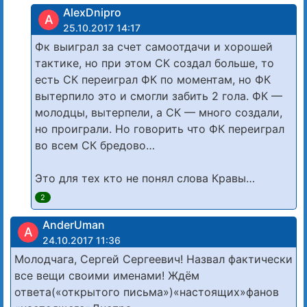
AlexDnipro
A
25.10.2017 14:17
Фк выиграл за счет самоотдачи и хорошей
тактике, но при этом СК создал больше, то
есть СК переиграл ФК по моментам, но ФК
вытерпило это и смогли забить 2 гола. ФК —
молодцы, вытерпели, а СК — много создали,
но проиграли. Но говорить что ФК переиграл
во всем СК бредово…
Это для тех кто не понял слова Кравы…
2
AnderUman
A
24.10.2017 11:36
Молодчага, Сергей Сергеевич! Назвал фактически
все вещи своими именами! Ждём
ответа(«открытого письма»)«настоящих»фанов