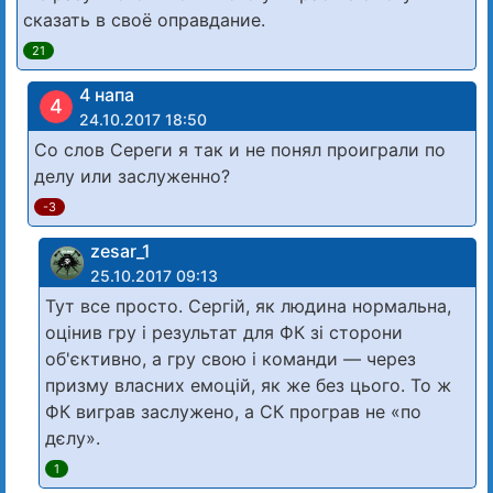
сказать в своё оправдание.
21
4 напа
4
24.10.2017 18:50
Со слов Сереги я так и не понял проиграли по
делу или заслуженно?
-3
zesar_1
25.10.2017 09:13
Тут все просто. Сергій, як людина нормальна,
оцінив гру і результат для ФК зі сторони
об'єктивно, а гру свою і команди — через
призму власних емоцій, як же без цього. То ж
ФК виграв заслужено, а СК програв не «по
дєлу».
1