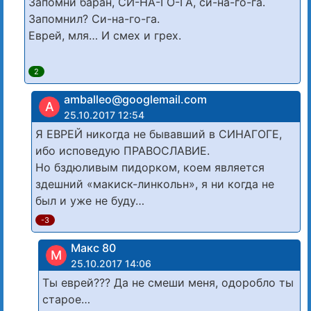
Запомни баран, СИ-НА-ГО-ГА, си-на-го-га.
Запомнил? Си-на-го-га.
Еврей, мля… И смех и грех.
2
amballeo@googlemail.com
A
25.10.2017 12:54
Я ЕВРЕЙ никогда не бывавший в СИНАГОГЕ,
ибо исповедую ПРАВОСЛАВИЕ.
Но бздюливым пидорком, коем является
здешний «макиск-линкольн», я ни когда не
был и уже не буду…
-3
Макс 80
М
25.10.2017 14:06
Ты еврей??? Да не смеши меня, одоробло ты
старое…