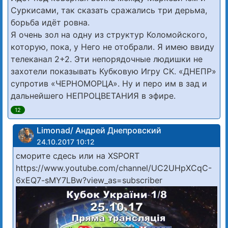
Суркисами, так сказать сражались три дерьма,
борьба идёт ровна.
Я очень зол на одну из структур Коломойского,
которую, пока, у Него не отобрали. Я имею ввиду
телеканал 2+2. Эти непорядочные людишки не
захотели показывать Кубковую Игру СК. «ДНЕПР»
супротив «ЧЕРНОМОРЦА». Ну и перо им в зад и
дальнейшего НЕПРОЦВЕТАНИЯ в эфире.
12
Limonad/ Андрей Днепровский
24.10.2017 10:12
сморите сдесь или на XSPORT
https://www.youtube.com/channel/UC2UHpXCqC-
6xEQ7-sMY7LBw?view_as=subscriber