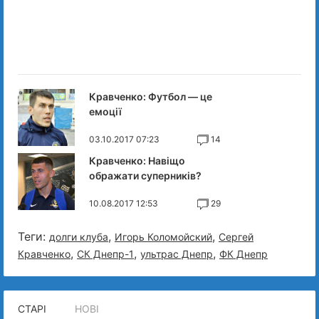
Кравченко: Футбол — це
емоції
03.10.2017 07:23
14
Кравченко: Навіщо
ображати суперників?
10.08.2017 12:53
29
Теги:
,
,
долги клуба
Игорь Коломойский
Сергей
,
,
,
Кравченко
СК Днепр-1
ультрас Днепр
ФК Днепр
СТАРІ
НОВІ