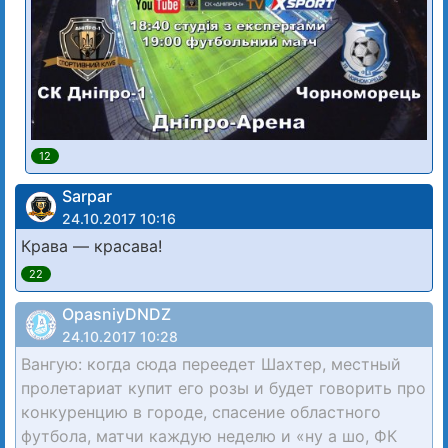
12
Sarpar
24.10.2017 10:16
Крава — красава!
22
OpasniyDNDZ
24.10.2017 10:28
Вангую: когда сюда переедет Шахтер, местный
пролетариат купит его розы и будет говорить про
конкуренцию в городе, спасение областного
футбола, матчи каждую неделю и «ну а шо, ФК