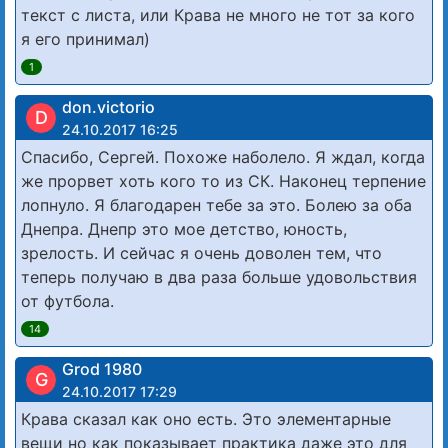
текст с листа, или Крава не много не тот за кого
я его принимал)
1
don.victorio
D
24.10.2017 16:25
Спасибо, Сергей. Похоже наболело. Я ждал, когда
же прорвет хоть кого то из СК. Наконец терпение
лопнуло. Я благодарен тебе за это. Болею за оба
Днепра. Днепр это мое детство, юность,
зрелость. И сейчас я очень доволен тем, что
теперь получаю в два раза больше удовольствия
от футбола.
14
Grod 1980
G
24.10.2017 17:29
Крава сказал как оно есть. Это элементарные
вещи но как показывает практика даже это для