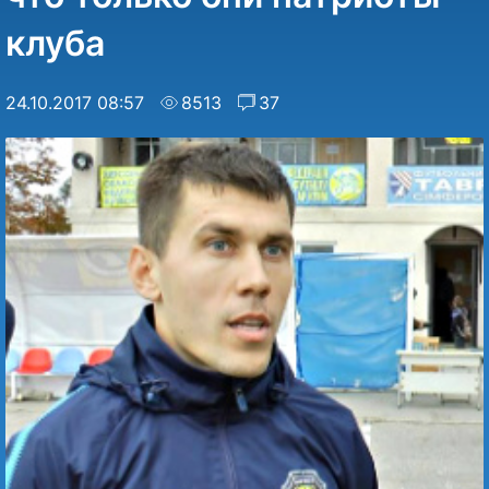
клуба
24.10.2017 08:57
8513
37