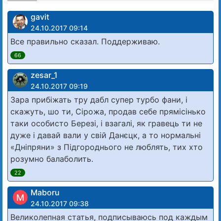
gavit
24.10.2017 09:14
Все правильно сказал. Поддерживаю.
66
zesar_1
24.10.2017 09:19
Зара прибіжать тру дабл супер турбо фани, і
скажуть, шо ти, Сірожа, продав себе прямісінько
таки особисто Березі, і взагалі, як гравець ти не
дуже і давай вали у свій Данєцк, а то нормальні
«Дніпряни» з Підгороднього не люблять, тих хто
розумно балаболить.
22
Maboru
M
24.10.2017 09:38
Великолепная статья, подписываюсь под каждым