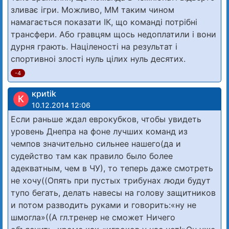
зливає ігри. Можливо, ММ таким чином
намагається показати ІК, що команді потрібні
трансфери. Або гравцям щось недоплатили і вони
дурня грають. Націленості на результат і
спортивноі злості нуль цілих нуль десятих.
-4
криtik
К
10.12.2014 12:06
Если раньше ждал еврокубков, чтобы увидеть
уровень Днепра на фоне лучших команд из
чемпов значительно сильнее нашего(да и
судейство там как правило было более
адекватным, чем в ЧУ), то теперь даже смотреть
не хочу((Опять при пустых трибунах люди будут
тупо бегать, делать навесы на голову защитников
и потом разводить руками и говорить:«ну не
шмогла»((А гл.тренер не сможет Ничего