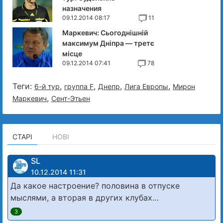
назначения
09.12.2014 08:17
11
Маркевич: Сьогоднішній
максимум Дніпра — третє
місце
09.12.2014 07:41
78
Теги:
,
,
,
,
6-й тур
группа F
Днепр
Лига Европы
Мирон
,
Маркевич
Сент-Этьен
СТАРІ
НОВІ
SL
10.12.2014 11:31
Да какое настроение? половина в отпуске
мыслями, а вторая в других клубах…
3