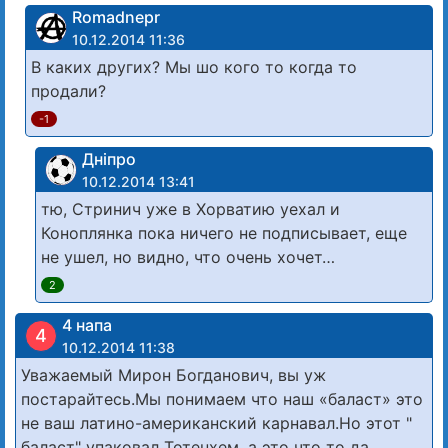
Romadnepr
10.12.2014 11:36
В каких других? Мы шо кого то когда то
продали?
-1
Дніпро
10.12.2014 13:41
тю, Стринич уже в Хорватию уехал и
Коноплянка пока ничего не подписывает, еще
не ушел, но видно, что очень хочет…
2
4 напа
4
10.12.2014 11:38
Уважаемый Мирон Богданович, вы уж
постарайтесь.Мы понимаем что наш «баласт» это
не ваш латино-американский карнавал.Но этот "
баласт" упаковал Тотенхем, а это что то да