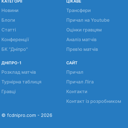
КАТЕГОРІЇ
ЦІКАВЕ
Новини
Трансфери
Блоги
Причал на Youtube
Статті
Оцінки гравцям
Конференції
Аналіз матчів
БК "Дніпро"
Прев'ю матчів
ДНІПРО-1
САЙТ
Розклад матчів
Причал
Турнірна таблиця
Причал Ліга
Гравці
Контакти
Контакт із розробником
© fcdnipro.com - 2026