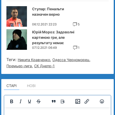
Ступар: Пенальти
назначен верно
06.12.2021 22:23
5
Юрій Мороз: Задоволні
картиною гри, але
результату немає
07.12.2021 06:49
1
Теги:
,
,
Никита Кравченко
Одесса Черноморец
,
Премьер-лига
СК Днепр-1
СТАРІ
НОВІ