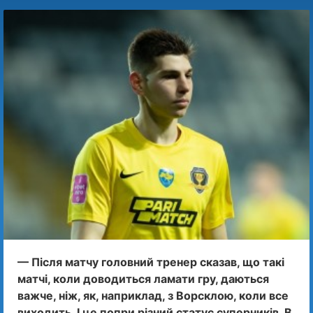
— Після матчу головний тренер сказав, що такі
матчі, коли доводиться ламати гру, даються
важче, ніж, як, наприклад, з Ворсклою, коли все
виходить. І це попри різний статус суперників. В