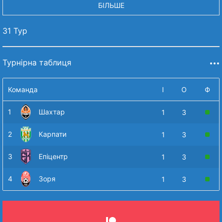
БІЛЬШЕ
31 Тур
Турнірна таблиця
Команда
І
О
Ф
1
Шахтар
1
3
2
Карпати
1
3
3
Епіцентр
1
3
4
Зоря
1
3