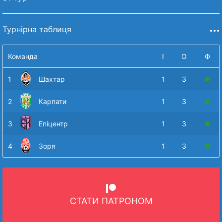
Турнірна таблиця
Команда
І
О
Ф
1
Шахтар
1
3
2
Карпати
1
3
3
Епіцентр
1
3
4
Зоря
1
3
СТАТИ ПАТРОНОМ