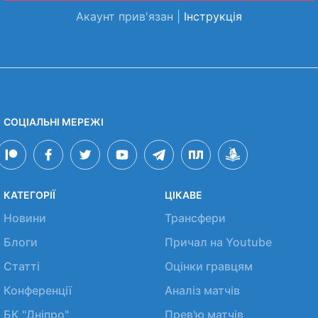
Акаунт прив'язан |
Інструкція
СОЦІАЛЬНІ МЕРЕЖІ
КАТЕГОРІЇ
ЦІКАВЕ
Новини
Трансфери
Блоги
Причал на Youtube
Статті
Оцінки гравцям
Конференції
Аналіз матчів
БК "Дніпро"
Прев'ю матчів