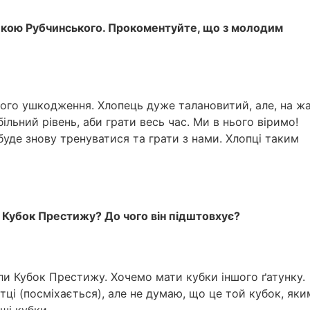
лкою Рубчинського. Прокоментуйте, що з молодим
ього ушкодження. Хлопець дуже талановитий, але, на жа
ільний рівень, аби грати весь час. Ми в нього віримо!
уде знову тренуватися та грати з нами. Хлопці таким
ь Кубок Престижу? До чого він підштовхує?
ли Кубок Престижу. Хочемо мати кубки іншого ґатунку.
ці (посміхається), але не думаю, що це той кубок, яки