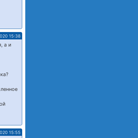
2020 15:38
, а и
ика?
иленное
ной
2020 15:55