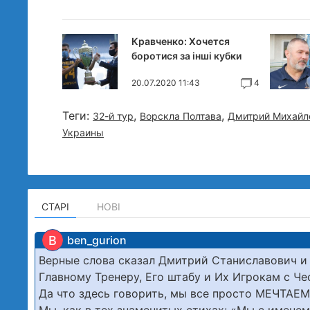
Кравченко: Хочется
боротися за інші кубки
20.07.2020 11:43
4
Теги:
,
,
32-й тур
Ворскла Полтава
Дмитрий Михайл
Украины
СТАРІ
НОВІ
B
ben_gurion
Верные слова сказал Дмитрий Станиславович и
Главному Тренеру, Его штабу и Их Игрокам с 
Да что здесь говорить, мы все просто МЕЧТАЕ