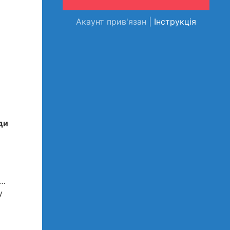
Акаунт прив'язан |
Інструкція
ди
н…
у