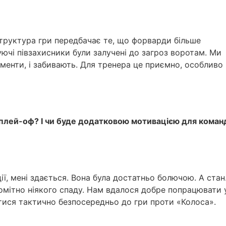
труктура гри передбачає те, що форварди більше
уючі півзахисники були залучені до загроз воротам. Ми
менти, і забивають. Для тренера це приємно, особливо
 плей-оф? І чи буде додатковою мотивацією для коман
ї, мені здається. Вона була достатньо болючою. А ста
 помітно ніякого спаду. Нам вдалося добре попрацювати 
атися тактично безпосередньо до гри проти «Колоса».