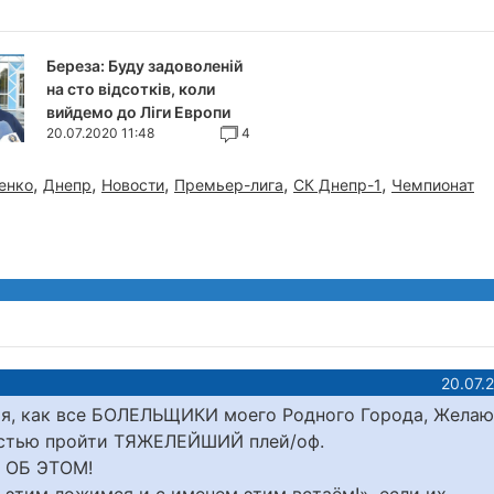
Береза: Буду задоволеній
на сто відсотків, коли
вийдемо до Ліги Европи
20.07.2020 11:48
4
,
,
,
,
,
енко
Днепр
Новости
Премьер-лига
СК Днепр-1
Чемпионат
20.07.
 я, как все БОЛЕЛЬЩИКИ моего Родного Города, Желаю
Честью пройти ТЯЖЕЛЕЙШИЙ плей/оф.
М ОБ ЭТОМ!