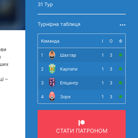
31 Тур
Турнірна таблиця
Команда
І
О
Ф
ави
1
Шахтар
1
3
и
рших
2
Карпати
1
3
і –
3
Епіцентр
1
3
4
Зоря
1
3
СТАТИ ПАТРОНОМ