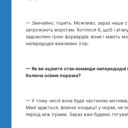
— Звичайно, тішить. Можливо, зараз наша с
загрожують воротам. Хотілося б, щоб і атак
задоволені грою форвардів: вони і мають мо
напередодні важливих ігор.
— Як ви оціните стан команди напередодні
болюча осіння поразка?
— У тому числі вона буде частиною мотиваці
Мені здається, фізичні кондиції у нормі, не
період між іграми. Зараз вже будемо готув