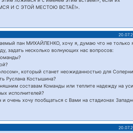
 этим ложимся и с именем этим встаём!», если их
МСЯ И С ЭТОЙ МЕСТОЮ ВСТАЁ!».
20.07.
аемый пан МИХАЙЛЕНКО, хочу я, думаю что не только я
ду, задать несколько волнующих нас вопросов:
Команды?
ой?
Колосом», который станет неожиданностью для Соперн
ать Руслана Костышина?
дняшним составам Команды или теплите надежду на ус
ных исполнителей?
 и очень хочу пообщаться с Вами на стадионах Запад
20.07.