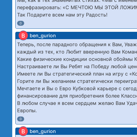
Мы, как в тех знаменитых стихах: «Мы с именем
перефразировать: «С МЕЧТОЮ МЫ ЭТОЙ ЛОЖИ
Так Подарите всем нам эту Радость!
0
B
ben_gurion
Теперь, после парадного обращения к Вам, Уваж
каждый из тех, кто Любит вверенную Вам Коман
Какие физические кондиции основной обоймы 
Настраиваете ли Вы Ребят на Победу любой цен
Имеете ли Вы стратегический план на игру с «
Горите ли Вы желанием стратегически переигр
Мечтаете и Вы о Евро Кубковой карьере с сего
финансирование для приобретения более Класс
В любом случае я всем сердцем желаю Вам Удач
Европы.
0
B
ben_gurion