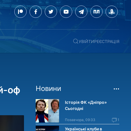
УВІЙТИ
РЕЄСТРАЦІЯ
ей-оф
Новини
Історія ФК «Дніпро»
Сьогодні
Позавчора, 09:33
1
Українські клуби в