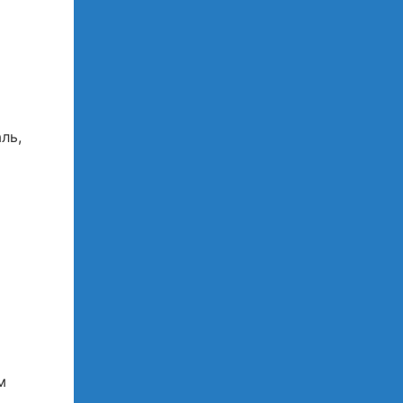
ль,
м