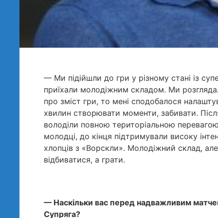
— Ми підійшли до гри у різному стані із су
приїхали молодіжним складом. Ми розглядал
про зміст гри, то мені сподобалося налашту
хвилин створювати моменти, забивати. Післ
володіли повною територіальною перевагою,
молодці, до кінця підтримували високу інте
хлопців з «Ворскли». Молодіжний склад, але
відбиватися, а грати.
— Наскільки вас перед надважливим матчем
Супряга?