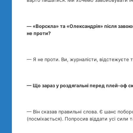
варто пишатися. Ми хочемо завойовувати ін
— «Ворскла» та «Олександрія» після завою
не проти?
— Я не проти. Ви, журналісти, відстежуєте т
— Що зараз у роздягальні перед плей-оф с
— Він сказав правильні слова. Є шанс поборо
(посміхається). Попросив віддати усі сили 