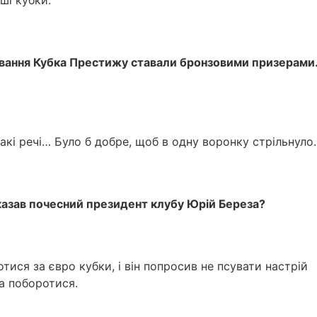
ші кубки.
вання Кубка Престижу ставали бронзовими призерами.
акі речі… Було б добре, щоб в одну воронку стрільнуло.
казав почесний президент клубу Юрій Береза?
тися за євро кубки, і він попросив не псувати настрій
та поборотися.