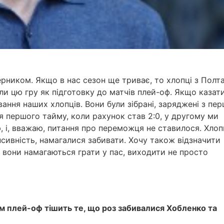
перником. Якщо в нас сезон ще триває, то хлопці з Полт
и цю гру як підготовку до матчів плей-оф. Якщо казат
вання наших хлопців. Вони були зібрані, заряджені з пе
я першого тайму, коли рахунок став 2:0, у другому ми
 і, вважаю, питання про переможця не ставилося. Хлопц
нсивність, намагалися забивати. Хочу також відзначити
 вони намагаються грати у пас, виходити не просто
 плей-оф тішить те, що роз забивалися Хобленко та