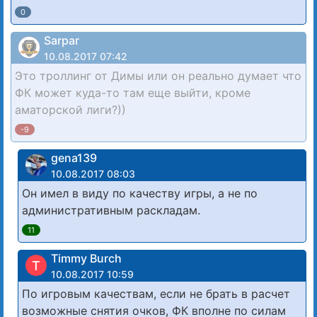
0
Sarpar
10.08.2017 07:42
Это троллинг от Димы или он реально думает что
ФК может куда-то там еще выйти, кроме
аматорской лиги?))
-9
gena139
10.08.2017 08:03
Он имел в виду по качеству игры, а не по
административным раскладам.
11
Timmy Burch
T
10.08.2017 10:59
По игровым качествам, если не брать в расчет
возможные снятия очков, ФК вполне по силам