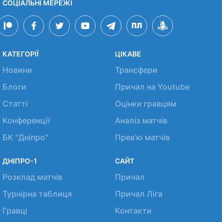
СОЦІАЛЬНІ МЕРЕЖІ
КАТЕГОРІЇ
ЦІКАВЕ
Новини
Трансфери
Блоги
Причал на Youtube
Статті
Оцінки гравцям
Конференції
Аналіз матчів
БК "Дніпро"
Прев'ю матчів
ДНІПРО-1
САЙТ
Розклад матчів
Причал
Турнірна таблиця
Причал Ліга
Гравці
Контакти