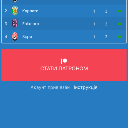
2
Карпати
1
3
3
Епіцентр
1
3
4
Зоря
1
3
СТАТИ ПАТРОНОМ
Акаунт прив'язан |
Інструкція