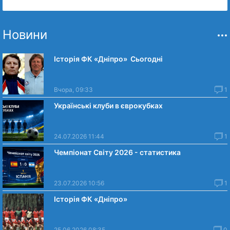
Новини
Історія ФК «Дніпро» Сьогодні
Вчора, 09:33
1
Українські клуби в єврокубках
24.07.2026 11:44
1
Чемпіонат Світу 2026 - статистика
23.07.2026 10:56
1
Історія ФК «Дніпро»
25.06.2026 08:35
0