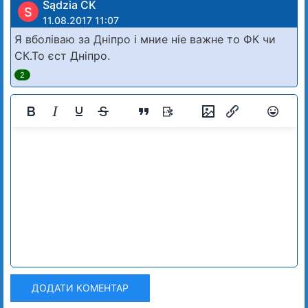
Sądzia CK
S
11.08.2017 11:07
Я вболіваю за Дніпро і мние ніе важне то ФК чи
СК.То єст Дніпро.
2
ДОДАТИ КОМЕНТАР