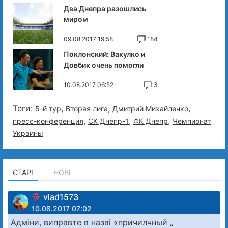
Два Днепра разошлись
миром
09.08.2017 19:58
184
Поклонский: Вакулко и
Довбик очень помогли
10.08.2017 06:52
3
Теги:
,
,
,
5-й тур
Вторая лига
Дмитрий Михайленко
,
,
,
пресс-конференция
СК Днепр-1
ФК Днепр
Чемпионат
Украины
СТАРІ
НОВІ
vlad1573
10.08.2017 07:02
Адміни, виправте в назві «причилчный „