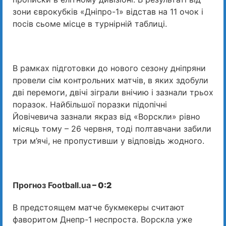
зони єврокубків «Дніпро-1» відстав на 11 очок і
посів сьоме місце в турнірній таблиці.
В рамках підготовки до нового сезону дніпряни
провели сім контрольних матчів, в яких здобули
дві перемоги, двічі зіграли внічию і зазнали трьох
поразок. Найбільшої поразки підопічні
Йовічевича зазнали якраз від «Ворскли» рівно
місяць тому – 26 червня, тоді полтавчани забили
три м’ячі, не пропустивши у відповідь жодного.
Прогноз Football.ua
– 0:2
В предстоящем матче букмекеры считают
фаворитом Днепр-1 неспроста. Ворскла уже