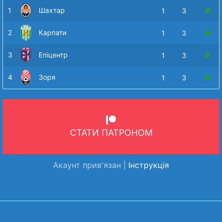
1
Шахтар
1
3
2
Карпати
1
3
3
Епіцентр
1
3
4
Зоря
1
3
СТАТИ ПАТРОНОМ
Акаунт прив'язан |
Інструкція