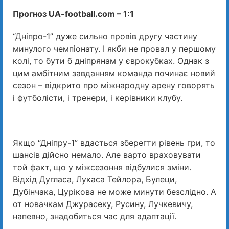
Прогноз UA-football.com – 1:1
“Дніпро-1” дуже сильно провів другу частину
минулого чемпіонату. І якби не провал у першому
колі, то бути б дніпрянам у єврокубках. Однак з
цим амбітним завданням команда починає новий
сезон – відкрито про міжнародну арену говорять
і футболісти, і тренери, і керівники клубу.
Якщо “Дніпру-1” вдасться зберегти рівень гри, то
шансів дійсно немало. Але варто враховувати
той факт, що у міжсезоння відбулися зміни.
Відхід Дугласа, Лукаса Тейлора, Булеци,
Дубінчака, Цурікова не може минути безслідно. А
от новачкам Джурасеку, Русину, Лучкевичу,
напевно, знадобиться час для адаптації.