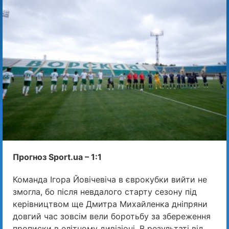
Прогноз Sport.ua – 1:1
Команда Ігора Йовічевіча в єврокубки вийти не
змогла, бо після невдалого старту сезону під
керівництвом ще Дмитра Михайленка дніпряни
довгий час зовсім вели боротьбу за збереження
прописки в елітному дивізіоні. В результаті від