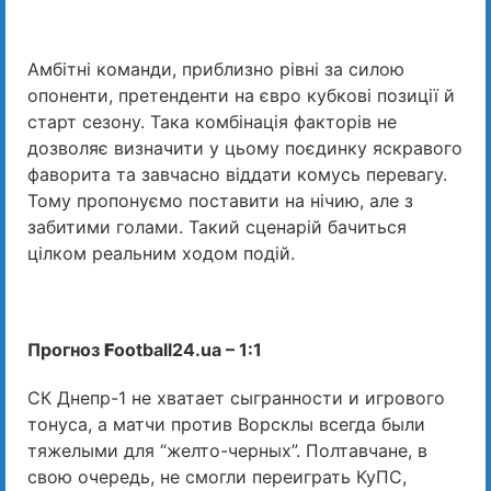
Амбітні команди, приблизно рівні за силою
опоненти, претенденти на євро кубкові позиції й
старт сезону. Така комбінація факторів не
дозволяє визначити у цьому поєдинку яскравого
фаворита та завчасно віддати комусь перевагу.
Тому пропонуємо поставити на нічию, але з
забитими голами. Такий сценарій бачиться
цілком реальним ходом подій.
Прогноз
F
ootball24.ua – 1:1
СК Днепр-1 не хватает сыгранности и игрового
тонуса, а матчи против Ворсклы всегда были
тяжелыми для “желто-черных”. Полтавчане, в
свою очередь, не смогли переиграть КуПС,