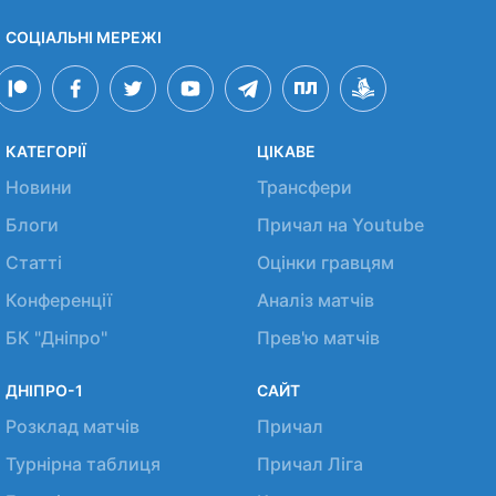
СОЦІАЛЬНІ МЕРЕЖІ
КАТЕГОРІЇ
ЦІКАВЕ
Новини
Трансфери
Блоги
Причал на Youtube
Статті
Оцінки гравцям
Конференції
Аналіз матчів
БК "Дніпро"
Прев'ю матчів
ДНІПРО-1
САЙТ
Розклад матчів
Причал
Турнірна таблиця
Причал Ліга