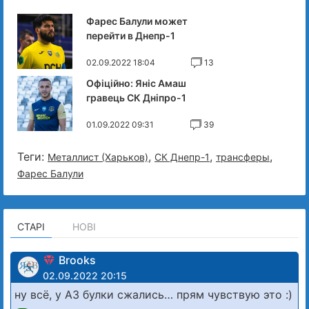
Фарес Балули может
перейти в Днепр-1
02.09.2022 18:04
13
Офіційно: Яніс Амаш
гравець СК Дніпро-1
01.09.2022 09:31
39
Теги:
,
,
,
Металлист (Харьков)
СК Днепр-1
трансферы
Фарес Балули
СТАРІ
НОВІ
Brooks
02.09.2022 20:15
ну всё, у А3 булки сжались… прям чувствую это :)