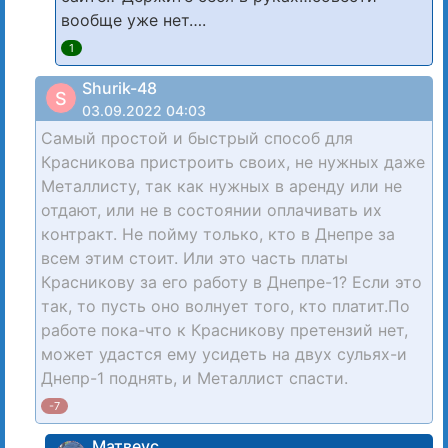
вообще уже нет….
1
Shurik-48
S
03.09.2022 04:03
Самый простой и быстрый способ для
Красникова пристроить своих, не нужных даже
Металлисту, так как нужных в аренду или не
отдают, или не в состоянии оплачивать их
контракт. Не пойму только, кто в Днепре за
всем этим стоит. Или это часть платы
Красникову за его работу в Днепре-1? Если это
так, то пусть оно волнует того, кто платит.По
работе пока-что к Красникову претензий нет,
может удастся ему усидеть на двух сульях-и
Днепр-1 поднять, и Металлист спасти.
-7
Матвеус