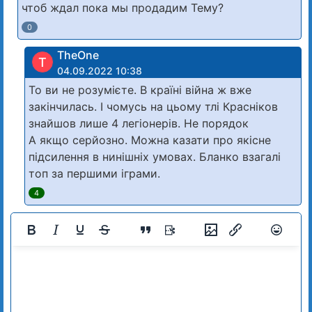
чтоб ждал пока мы продадим Тему?
0
TheOne
T
04.09.2022 10:38
То ви не розумієте. В країні війна ж вже
закінчилась. І чомусь на цьому тлі Красніков
знайшов лише 4 легіонерів. Не порядок
А якщо серйозно. Можна казати про якісне
підсилення в нинішніх умовах. Бланко взагалі
топ за першими іграми.
4