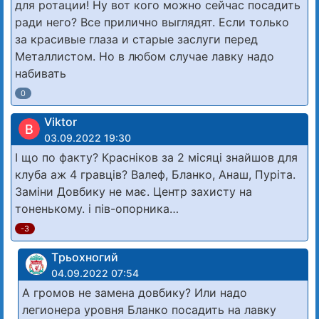
для ротации! Ну вот кого можно сейчас посадить
ради него? Все прилично выглядят. Если только
за красивые глаза и старые заслуги перед
Металлистом. Но в любом случае лавку надо
набивать
0
Viktor
В
03.09.2022 19:30
І що по факту? Красніков за 2 місяці знайшов для
клуба аж 4 гравців? Валеф, Бланко, Анаш, Пуріта.
Заміни Довбику не має. Центр захисту на
тоненькому. і пів-опорника…
-3
Tрьохногий
04.09.2022 07:54
А громов не замена довбику? Или надо
легионера уровня Бланко посадить на лавку