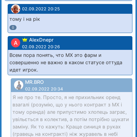
02.09.2022 20:25
тому і на рік
0
AlexDnepr
A
02.09.2022 20:26
Всем пора понять, что МХ это фарм и
совершенно не важно в каком статусе оттуда
идет игрок.
MR.BRO
02.09.2022 20:34
Я не про те. Просто, я не прихильник оренд
взагалі (розумію, що у нього контракт з МХ і
тому оренда) але припустимо хлопець заграє,
увільється в колектив, а потім потрібно шукати
заміну. Як то кажуть: Краще синиця в руках
(гравець на контракті) ніж журавель в небі