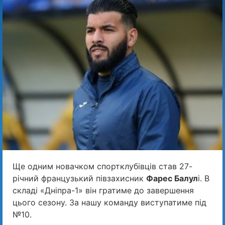
Ще одним новачком спортклубівців став 27-
річний французький півзахисник
Фарес Балул
і. В
складі «Дніпра-1» він гратиме до завершення
цього сезону. За нашу команду виступатиме під
№10.