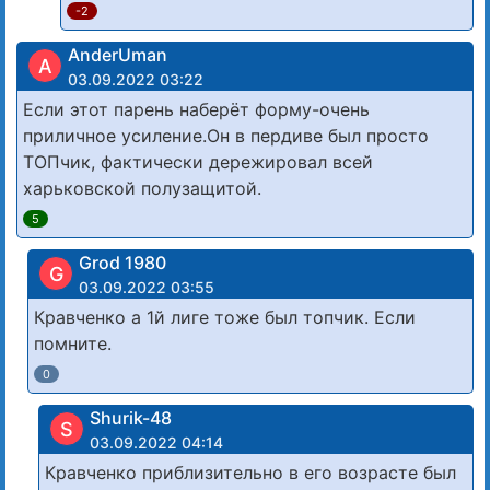
-2
AnderUman
A
03.09.2022 03:22
Если этот парень наберёт форму-очень
приличное усиление.Он в пердиве был просто
ТОПчик, фактически дережировал всей
харьковской полузащитой.
5
Grod 1980
G
03.09.2022 03:55
Кравченко а 1й лиге тоже был топчик. Если
помните.
0
Shurik-48
S
03.09.2022 04:14
Кравченко приблизительно в его возрасте был