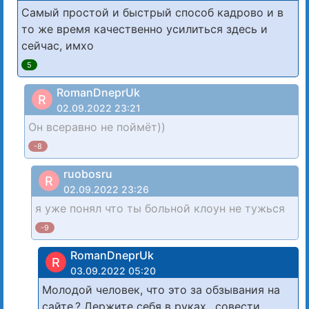
Самый простой и быстрый способ кадрово и в
то же время качественно усилиться здесь и
сейчас, имхо
5
RomanDneprUk
R
02.09.2022 23:21
Он всеравно не поймёт))
-8
ruobosru
R
02.09.2022 23:26
я уже понял что ты больной клоун не тужься
-9
RomanDneprUk
R
03.09.2022 05:20
Молодой человек, что это за обзывания на
сайте.? Держите себя в руках…совести