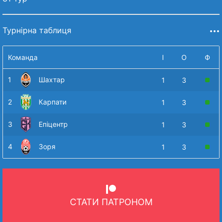
Турнірна таблиця
Команда
І
О
Ф
1
Шахтар
1
3
2
Карпати
1
3
3
Епіцентр
1
3
4
Зоря
1
3
СТАТИ ПАТРОНОМ