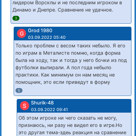
лидером Ворсклы и не последним игроком в
Динамо и Днепре. Сравнение не удачное.
3
Grod 1980
G
03.09.2022 05:40
Только проблем с весом таких небыло. Я его
по играм в Металисте помню, когда форма
была на ходу, так и тогда у него бочки из под
футболки выпирали. А пол года небыло
практики. Как минимум он нам месяц не
помощник, это если приведут в форму
0
Shurik-48
S
03.09.2022 09:41
Об этом игроке ни чего сказать не могу,
признаюсь, ни разу не видел его в игре.Но
это другая тема-здеь реакция на сравнение