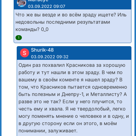
03.09.2022 09:07
Что же вы везде и во всём зраду ищете? Иль
недовольны последними результатами
команды? 0_0
1
Shurik-48
S
03.09.2022 09:32
Один раз похвалил Красникова за хорошую
работу и тут нашли в этом зраду. В чем по
вашему в своём коменте я нашел зраду? В
том, что Красников пытается одновременно
быть полезным и Днепру-1, и Металлисту? А
разве это не так? Если у него плучится, то
честь ему и хвала. Я не твердолобый, легко
могу поменять мнение о человеке и в одну, и
в другую сторону если он этого, в моём
понимании, залуживает.