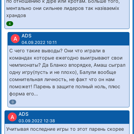
по отношению к діре или кротам. Больше того,
ментально они сильнее лидеров так назіваеміх
храндов
4
ADS
A
04.09.2022 10:11
С чего такие выводы? Они что играли в
командах которые ежегодно выигрывают свои
чемпионаты? Да Бланко впорядке, Амаш сыграл
одну игру(пусть и не плохо), Балули вообще
сомнительная личность, не факт что он нам
поможет! Парень в защите полный ноль, плюс
форма его…
0
ADS
A
03.09.2022 12:38
Учитывая последние игры то этот парень скорее