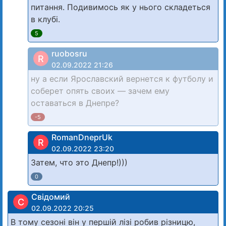
питання. Подивимось як у нього складеться
в клубі.
5
ruobosru
R
02.09.2022 21:26
ну а если Ярославский вернется к футболу и
соберет опять своих — зачем ему
оставаться в Днепре?
-5
RomanDneprUk
R
02.09.2022 23:20
Затем, что это Днепр!)))
0
Свідомий
С
02.09.2022 20:25
В тому сезоні він у першій лізі робив різницю,