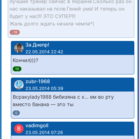
лучший тренер сейчас в Украине.Сколько раз он
нас наказывал на поле.Гений ума! И теперь он
будет у нас!!! ЭТО СУПЕР!!!
Жаль долго ждать начала чемпа*(
-19
За Днепр!
22.05.2014 22:42
Кончил)))?
19
zubr-1968
23.05.2014 05:39
Всракуlady1988 бибизяна с х… ем во рту
вместо банана — это ты
0
vadimgoll
В
23.05.2014 07:26