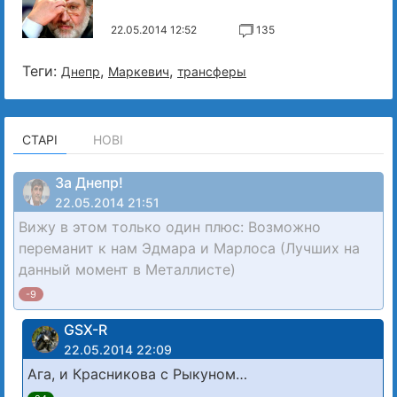
22.05.2014 12:52
135
Теги:
,
,
Днепр
Маркевич
трансферы
СТАРІ
НОВІ
За Днепр!
22.05.2014 21:51
Вижу в этом только один плюс: Возможно
переманит к нам Эдмара и Марлоса (Лучших на
данный момент в Металлисте)
-9
GSX-R
22.05.2014 22:09
Ага, и Красникова с Рыкуном…