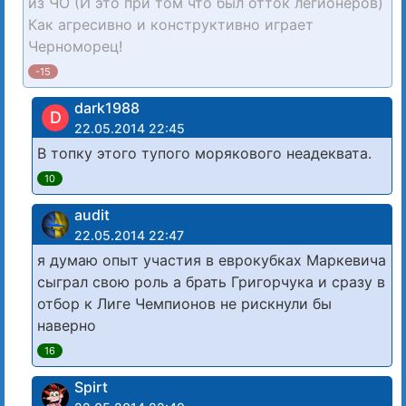
из ЧО (И это при том что был отток легионеров)
Как агресивно и конструктивно играет
Черноморец!
-15
dark1988
D
22.05.2014 22:45
В топку этого тупого морякового неадеквата.
10
audit
22.05.2014 22:47
я думаю опыт участия в еврокубках Маркевича
сыграл свою роль а брать Григорчука и сразу в
отбор к Лиге Чемпионов не рискнули бы
наверно
16
Spirt