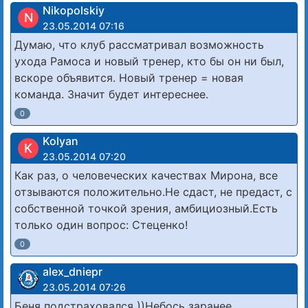
Nikopolskiy
N
23.05.2014 07:16
Думаю, что клуб рассматривал возможность
ухода Рамоса и новый тренер, кто бы он ни был,
вскоре объявится. Новый тренер = новая
команда. Значит будет интереснее.
0
Kolyan
K
23.05.2014 07:20
Как раз, о человеческих качествах Мирона, все
отзываются положительно.Не сдаст, не предаст, с
собственной точкой зрения, амбициозный.Есть
только один вопрос: Стеценко!
0
alex_dniepr
23.05.2014 07:26
Беня подстраховался ))Небось заранее