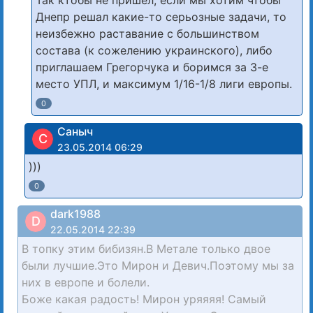
Так ктобы не пришел, если мы хотим чтобы
Днепр решал какие-то серьозные задачи, то
неизбежно раставание с большинством
состава (к сожелению украинского), либо
приглашаем Грегорчука и боримся за 3-е
место УПЛ, и максимум 1/16-1/8 лиги европы.
0
Саныч
С
23.05.2014 06:29
)))
0
dark1988
D
22.05.2014 22:39
В топку этим бибизян.В Метале только двое
были лучшие.Это Мирон и Девич.Поэтому мы за
них в европе и болели.
Боже какая радость! Мирон уряяяя! Самый