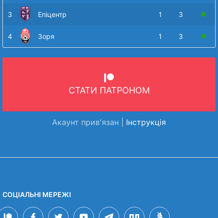
3
Епіцентр
1
3
4
Зоря
1
3
СТАТИ ПАТРОНОМ
Акаунт прив'язан |
Інструкція
СОЦІАЛЬНІ МЕРЕЖІ