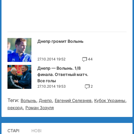
Днепр громит Волынь
27.10.2014 19:52
44
Днепр — Волынь. 1/8
финала. Ответный матч.
Все голы
27.10.2014 19:53
2
Теги:
,
,
,
,
Волынь
Днепр
Евгений Селезнев
Кубок Украины
,
рекорд
Роман Зозуля
СТАРІ
НОВІ