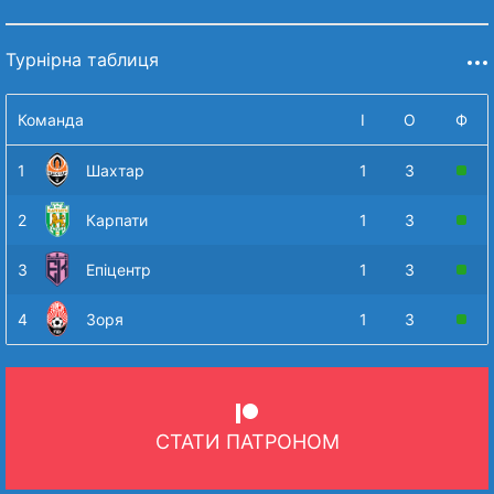
Турнірна таблиця
Команда
І
О
Ф
1
Шахтар
1
3
2
Карпати
1
3
3
Епіцентр
1
3
4
Зоря
1
3
СТАТИ ПАТРОНОМ