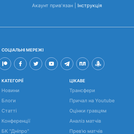
Акаунт прив'язан |
Інструкція
СОЦІАЛЬНІ МЕРЕЖІ
КАТЕГОРІЇ
ЦІКАВЕ
Новини
Трансфери
Блоги
Причал на Youtube
Статті
Оцінки гравцям
Конференції
Аналіз матчів
БК "Дніпро"
Прев'ю матчів