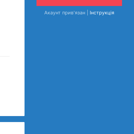
Акаунт прив'язан |
Інструкція