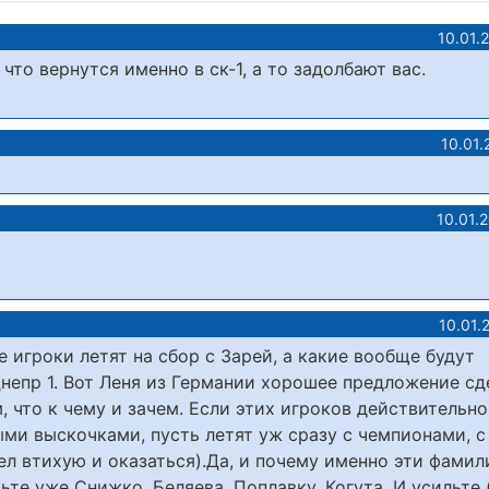
10.01.
о вернутся именно в ск-1, а то задолбают вас.
10.01.
10.01.
10.01.
е игроки летят на сбор с Зарей, а какие вообще будут
непр 1. Вот Леня из Германии хорошее предложение сд
м, что к чему и зачем. Если этих игроков действительн
ми выскочками, пусть летят уж сразу с чемпионами, с
ел втихую и оказаться).Да, и почему именно эти фамил
те уже Снижко, Беляева, Поплавку, Когута. И усильте 