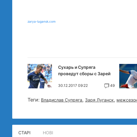
zarya-lugansk.com
Сухарь и Супряга
проведут сборы с Зарей
30.12.2017 09:22
49
Теги:
,
,
Владислав Супряга
Заря Луганск
межсезо
СТАРІ
НОВІ