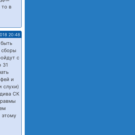
 то в
2018 20:48
 быть
а сборы
ройдут с
о 31
нать
офей и
и слухи)
рдива СК
 травмы
дем
о этому