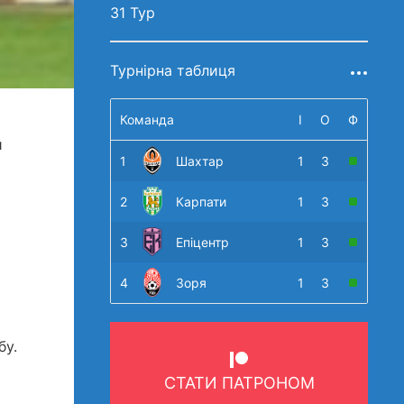
31 Тур
Турнірна таблиця
Команда
І
О
Ф
й
1
Шахтар
1
3
2
Карпати
1
3
3
Епіцентр
1
3
4
Зоря
1
3
бу.
СТАТИ ПАТРОНОМ