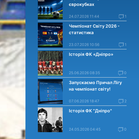
єврокубках
24.07.2026 11:44
1
Чемпіонат Світу 2026 -
статистика
23.07.2026 10:56
1
Історія ФК «Дніпро»
25.06.2026 08:35
0
Запускаємо Причал Лігу
на чемпіонат світу!
07.06.2026 18:47
2
Історія ФК "Дніпро"
24.05.2026 04:45
0