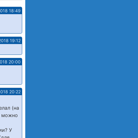
2018 18:49
2018 19:12
2018 20:00
2018 20:22
елал (на
о можно
ии? У
(для