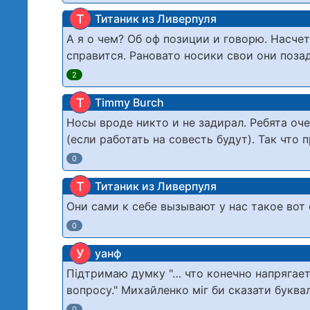
Т
Титаник из Ливерпуля
А я о чем? Об оф позиции и говорю. Насчет
справится. Рановато носики свои они поза
2
T
Timmy Burch
Носы вроде никто и не задирал. Ребята оче
(если работать на совесть будут). Так что
0
Т
Титаник из Ливерпуля
Они сами к себе вызывают у нас такое вот
0
У
уанф
Підтримаю думку "… что конечно напрягает
вопросу." Михайленко міг би сказати букваль
0