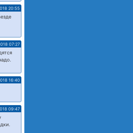
2018 20:55
везде
2018 07:27
дятся
надо.
2018 16:40
2018 09:47
у
адки.