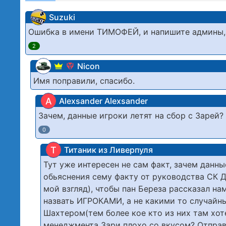
Suzuki
Ошибка в имени ТИМОФЕЙ, и напишите админы, чт
2
Nicon
Имя поправили, спасибо.
A
Alexsander Alexsander
Зачем, данные игроки летят на сбор с Зарей?
0
Т
Титаник из Ливерпуля
Тут уже интересен не сам факт, зачем данны
обьяснения сему факту от руководства СК Д
мой взгляд), чтобы пан Береза рассказал на
назвать ИГРОКАМИ, а не какими то случайны
Шахтером(тем более кое кто из них там хот
менеджмента Зари плохо со вкусом? Отправь