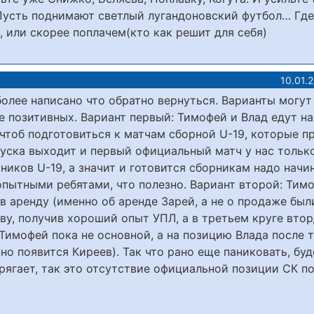
Пусть поднимают светлый лугандоновский футбол… Где
, или скорее поплачем(кто как решит для себя)
10.01.
более написано что обратно вернуться. Варианты могут
е позитивных. Вариант первый: Тимофей и Влад едут н
чтоб подготовиться к матчам сборной U-19, которые п
тпуска выходит и первый официальный матч у нас тольк
рников U-19, а значит и готовится сборникам надо начи
опытными ребятами, что полезно. Вариант второй: Тим
в аренду (именно об аренде Зарей, а не о продаже был
ву, получив хороший опыт УПЛ, а в третьем круге вто
о Тимофей пока не основной, а на позицию Влада после
о появится Киреев). Так что рано еще паниковать, бу
рягает, так это отсутствие официальной позиции СК п