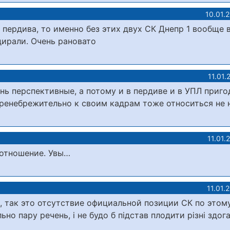
10.01.
 пердива, то именно без этих двух СК Днепр 1 вообще 
дирали. Очень рановато
11.01.
нь перспективные, а потому и в пердиве и в УПЛ приго
 пренебрежительно к своим кадрам тоже относиться не 
11.01.
 отношение. Увы…
11.01.
, так это отсутствие официальной позиции СК по этом
но пару речень, і не будо б підстав плодити різні здог