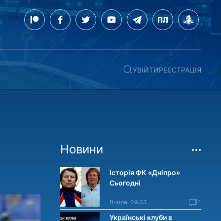
УВІЙТИ
РЕЄСТРАЦІЯ
Новини
Історія ФК «Дніпро»
Сьогодні
Вчора, 09:33
1
Українські клуби в