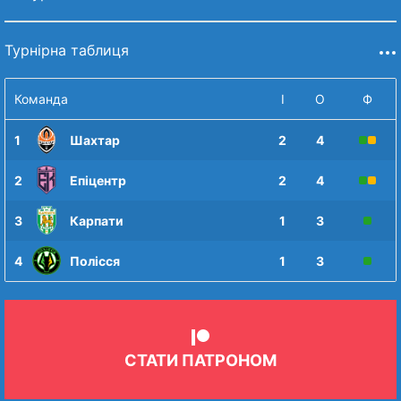
Турнірна таблиця
Команда
І
О
Ф
1
Шахтар
2
4
2
Епіцентр
2
4
3
Карпати
1
3
4
Полісся
1
3
СТАТИ ПАТРОНОМ