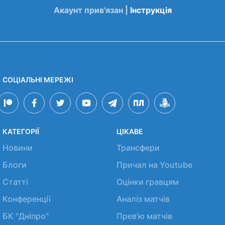
Акаунт прив'язан |
Інструкція
СОЦІАЛЬНІ МЕРЕЖІ
КАТЕГОРІЇ
ЦІКАВЕ
Новини
Трансфери
Блоги
Причал на Youtube
Статті
Оцінки гравцям
Конференції
Аналіз матчів
БК "Дніпро"
Прев'ю матчів