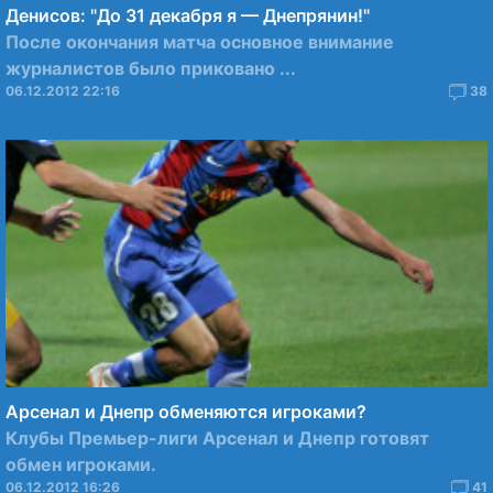
Денисов: "До 31 декабря я — Днепрянин!"
После окончания матча основное внимание
журналистов было приковано ...
06.12.2012 22:16
38
Арсенал и Днепр обменяются игроками?
Клубы Премьер-лиги Арсенал и Днепр готовят
обмен игроками.
06.12.2012 16:26
41