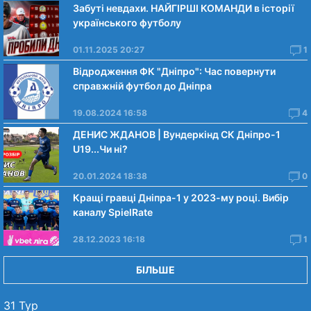
Забуті невдахи. НАЙГІРШІ КОМАНДИ в історії
українського футболу
01.11.2025 20:27
1
Відродження ФК "Дніпро": Час повернути
справжній футбол до Дніпра
19.08.2024 16:58
4
ДЕНИС ЖДАНОВ | Вундеркінд СК Дніпро-1
U19...Чи нi?
20.01.2024 18:38
0
Кращі гравці Дніпра-1 у 2023-му році. Вибiр
каналу SpielRate
28.12.2023 16:18
1
БІЛЬШЕ
31 Тур