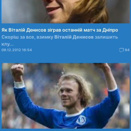
Як Віталій Денисов зіграв останній матч за Дніпро
Скоріш за все, взимку
Віталій Денисов
залишить
клу...
09.12.2012 16:54
94