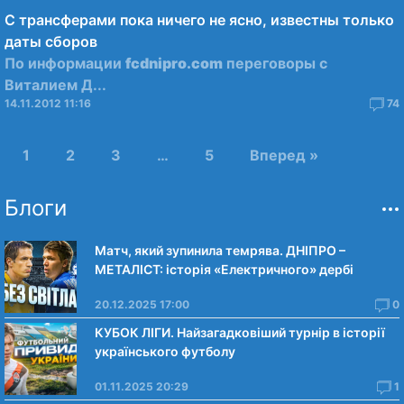
С трансферами пока ничего не ясно, известны только
даты сборов
По информации
fcdnipro.com
переговоры с
Виталием Д...
14.11.2012 11:16
74
1
2
3
…
5
Вперед »
Блоги
Матч, який зупинила темрява. ДНІПРО –
МЕТАЛІСТ: історія «Електричного» дербі
20.12.2025 17:00
0
КУБОК ЛІГИ. Найзагадковіший турнір в історії
українського футболу
01.11.2025 20:29
1