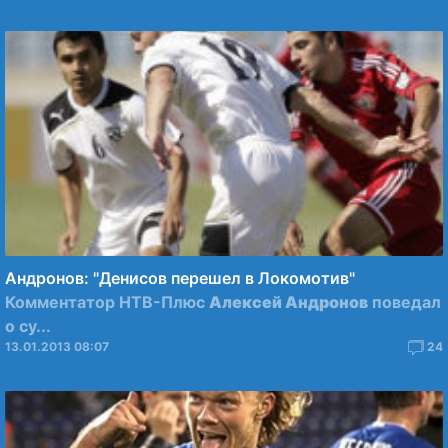
Андронов: "Денисов перешел в Локомотив"
Комментатор НТВ-Плюс
Алексей Андронов
поведал
о су...
13.01.2013 08:07
24