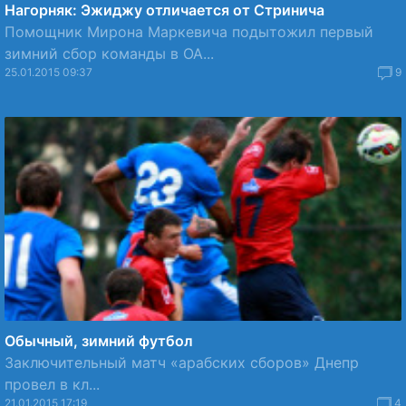
Нагорняк: Эжиджу отличается от Стринича
Помощник Мирона Маркевича подытожил первый
зимний сбор команды в ОА...
25.01.2015 09:37
9
Обычный, зимний футбол
Заключительный матч «арабских сборов» Днепр
провел в кл...
21.01.2015 17:19
4