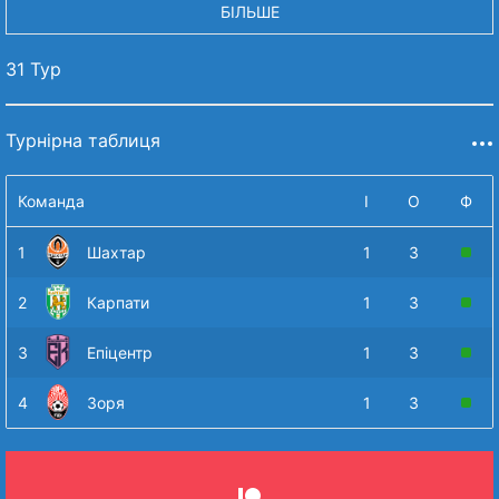
БІЛЬШЕ
31 Тур
Турнірна таблиця
Команда
І
О
Ф
1
Шахтар
1
3
2
Карпати
1
3
3
Епіцентр
1
3
4
Зоря
1
3