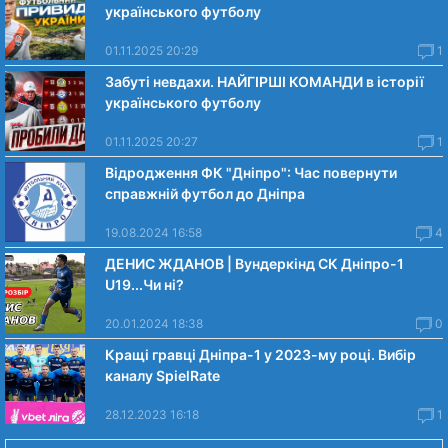
українського футболу
01.11.2025 20:29
1
Забуті невдахи. НАЙГІРШІ КОМАНДИ в історії
українського футболу
01.11.2025 20:27
1
Відродження ФК "Дніпро": Час повернути
справжній футбол до Дніпра
19.08.2024 16:58
4
ДЕНИС ЖДАНОВ | Вундеркінд СК Дніпро-1
U19...Чи нi?
20.01.2024 18:38
0
Кращі гравці Дніпра-1 у 2023-му році. Вибiр
каналу SpielRate
28.12.2023 16:18
1