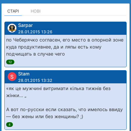
СТАРІ
НОВІ
Sarpar
28.01.2015 13:26
по Чеберячко согласен, его место в опорной зоне
куда продуктивнее, да и ляпы есть кому
подчищать в случае чего
12
Stam
S
28.01.2015 13:32
«як це мужчині вит­римати кілька тижнів без
жінки… „
А вот по-русски если сказать, что имелось ввиду
— без жены или без женщины? ;)
4