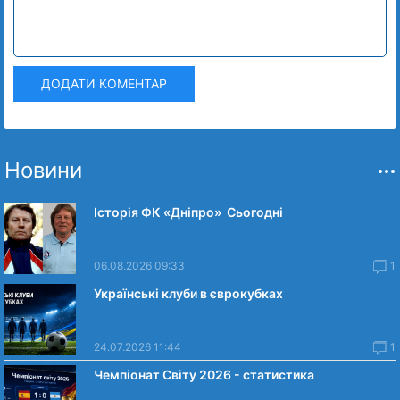
ДОДАТИ КОМЕНТАР
Новини
Історія ФК «Дніпро» Сьогодні
06.08.2026 09:33
1
Українські клуби в єврокубках
24.07.2026 11:44
1
Чемпіонат Світу 2026 - статистика