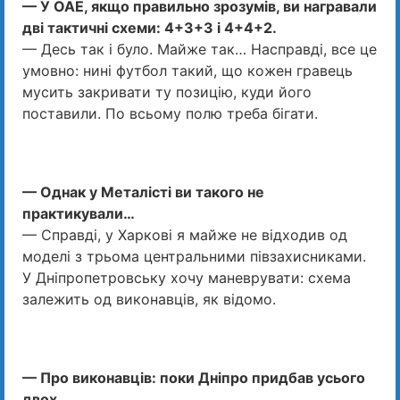
— У ОАЕ, якщо правильно зрозумів, ви награвали
дві тактичні схеми: 4+3+3 і 4+4+2.
— Десь так і було. Майже так… Насправді, все це
умовно: нині футбол такий, що кожен гравець
мусить закривати ту позицію, куди його
поставили. По всьому полю треба бігати.
— Однак у Металісті ви такого не
практикували…
— Справді, у Харкові я майже не відходив од
моделі з трьома цент­ральними півзахисниками.
У Дніпропетровську хочу маневрувати: схема
залежить од виконавців, як відомо.
— Про виконавців: поки Дніпро придбав усього
двох.