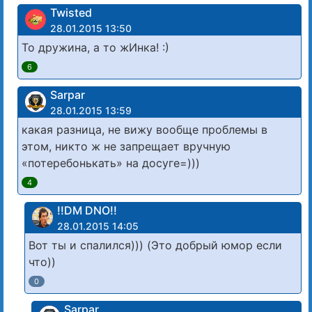
Twisted
28.01.2015 13:50
То дружина, а то жИнка! :)
6
Sarpar
28.01.2015 13:59
какая разница, не вижу вообще проблемы в
этом, никто ж не запрещает вручную
«потеребонькать» на досуге=)))
4
!!DM DNO!!
28.01.2015 14:05
Вот ты и спалился))) (Это добрый юмор если
что))
0
Sarpar