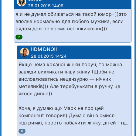
28.01.2015 14:09
я и не думал обижаться на такой юмор=))это
вполне нормально для любого мужика, если
рядом долгое время нет «жинкы»=)))
2
!!DM DNO!!
28.01.2015 14:24
Якщо нема коханої жінки поруч, то можна
завжди викликати іншу жінку (Щоби не
висловлюватись нецензурно — нічних
метеликів))) Але теребунькати в ручну це
якось дивно))
Хоча, я думаю що Марк не про цей
компонент говорив) Думаю він в смислі
підтримкі, просто побачити жінку, дітей і тд…
0