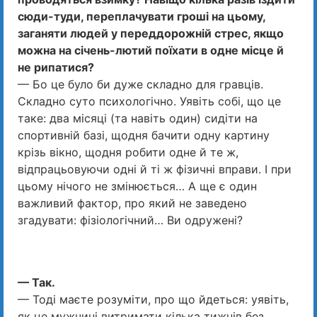
сюди-туди, переплачувати гроші на цьому,
заганяти людей у переддорожній стрес, якщо
можна на січень-лютий поїхати в одне місце й
не рипатися?
— Бо це було би дуже складно для гравців.
Складно суто психологічно. Уявіть собі, що це
таке: два місяці (та навіть один) сидіти на
спортивній базі, щодня бачити одну картину
крізь вікно, щодня робити одне й те ж,
відпрацьовуючи одні й ті ж фізичні вправи. І при
цьому нічого не змінюється… А ще є один
важливий фактор, про який не заведено
згадувати: фізіологічний… Ви одружені?
— Так.
— Тоді маєте розуміти, про що йдеться: уявіть,
як це мужчині вит­римати кілька тижнів без