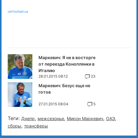
ukrfootball.ua
Маркевич: Я не в восторге
от переезда Коноплянки в
Италию
28.01.2015 08:12
23
Маркевич: Безус еще не
готов
27.01.2015 08:04
5
Теги:
,
,
,
,
Днепр
межсезонье
Мирон Маркевич
ОАЭ
,
сборы
трансферы