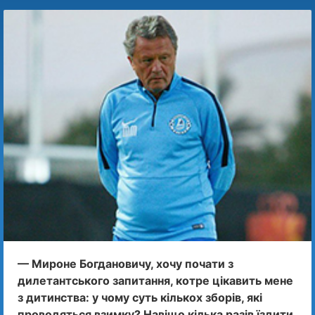
— Мироне Богдановичу, хочу почати з
дилетантського запитання, котре цікавить мене
з дитинства: у чому суть кількох зборів, які
проводяться взимку? Навіщо кілька разів їздити