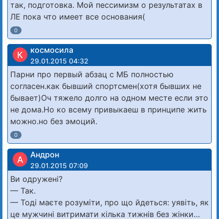
так, подготовка. Мой пессимизм о результатах в
ЛЕ пока что имеет все основания(
0
космосила
К
29.01.2015 04:32
Парни про первый абзац с МБ полностью
согласен.как бывший спортсмен(хотя бывших не
бывает)Оч тяжело долго на одном месте если это
не дома.Но ко всему привыкаеш в принципе жить
можно.но без эмоций.
0
Андрон
А
29.01.2015 07:09
Ви одружені?
— Так.
— Тоді маєте розуміти, про що йдеться: уявіть, як
це мужчині вит­римати кілька тижнів без жінки…