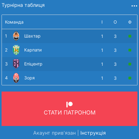
Турнірна таблиця
Команда
І
О
Ф
1
Шахтар
1
3
2
Карпати
1
3
3
Епіцентр
1
3
4
Зоря
1
3
СТАТИ ПАТРОНОМ
Акаунт прив'язан |
Інструкція