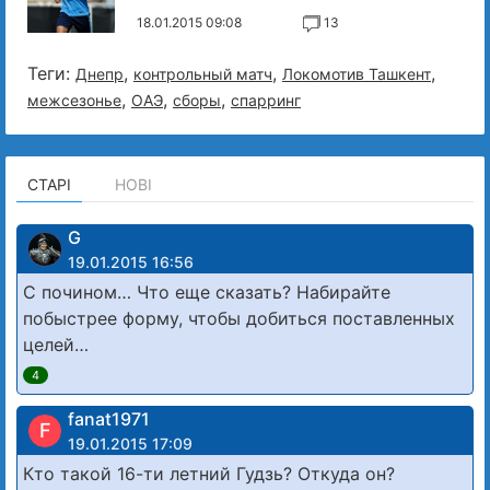
18.01.2015 09:08
13
Теги:
,
,
,
Днепр
контрольный матч
Локомотив Ташкент
,
,
,
межсезонье
ОАЭ
сборы
спарринг
СТАРІ
НОВІ
G
19.01.2015 16:56
С почином… Что еще сказать? Набирайте
побыстрее форму, чтобы добиться поставленных
целей…
4
fanat1971
F
19.01.2015 17:09
Кто такой 16-ти летний Гудзь? Откуда он?