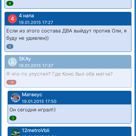
4
4 напа
4
19.01.2015 17:27
Если из этого состава ДВА выйдут против Оли, я
буду не удивлен))
0
SKAy
19.01.2015 17:37
Я что-то упустил? Где Коно был оба матча?
-10
Матвеус
19.01.2015 17:50
Он сегодня играл!:)
3
12metroVbli