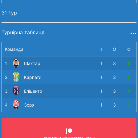
31 Тур
Турнірна таблиця
Команда
І
О
Ф
1
Шахтар
1
3
2
Карпати
1
3
3
Епіцентр
1
3
4
Зоря
1
3