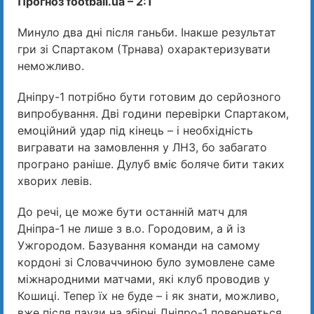
Прогноз football.ua – 2:1
Минуло два дні після ганьби. Інакше результат
гри зі Спартаком (Трнава) охарактеризувати
неможливо.
Дніпру-1 потрібно бути готовим до серйозного
випробування. Дві години перевірки Спартаком,
емоційний удар під кінець – і необхідність
вигравати на замовлення у ЛНЗ, бо забагато
програно раніше. Дулуб вміє боляче бити таких
хворих левів.
До речі, це може бути останній матч для
Дніпра-1 не лише з в.о. Городовим, а й із
Ужгородом. Базування команди на самому
кордоні зі Словаччиною було зумовлене саме
міжнародними матчами, які клуб проводив у
Кошиці. Тепер їх не буде – і як знати, можливо,
вже після паузи на збірні Дніпро-1 повернеться