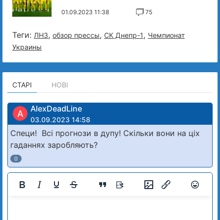
01.09.2023 11:38
75
Теги:
,
,
,
ЛНЗ
обзор прессы
СК Днепр-1
Чемпионат
Украины
СТАРІ
НОВІ
AlexDeadLine
A
03.09.2023 14:58
Специ! Всі прогнози в дупу! Скільки вони на ціх
гаданнях заробляють?
0