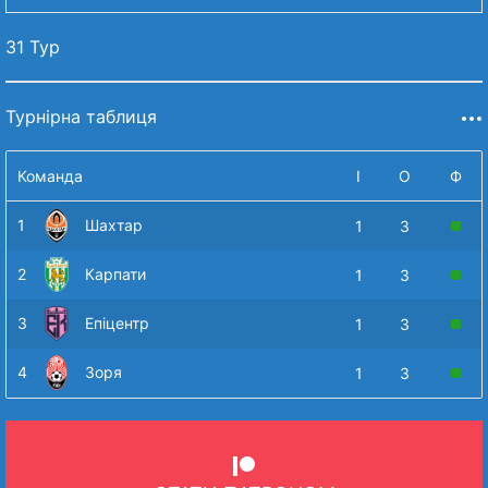
31 Тур
Турнірна таблиця
Команда
І
О
Ф
1
Шахтар
1
3
2
Карпати
1
3
3
Епіцентр
1
3
4
Зоря
1
3