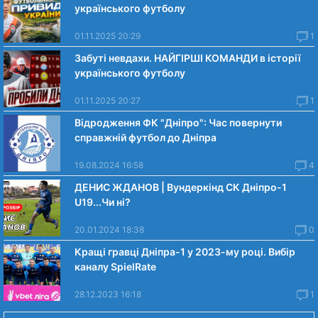
українського футболу
01.11.2025 20:29
1
Забуті невдахи. НАЙГІРШІ КОМАНДИ в історії
українського футболу
01.11.2025 20:27
1
Відродження ФК "Дніпро": Час повернути
справжній футбол до Дніпра
19.08.2024 16:58
4
ДЕНИС ЖДАНОВ | Вундеркінд СК Дніпро-1
U19...Чи нi?
20.01.2024 18:38
0
Кращі гравці Дніпра-1 у 2023-му році. Вибiр
каналу SpielRate
28.12.2023 16:18
1