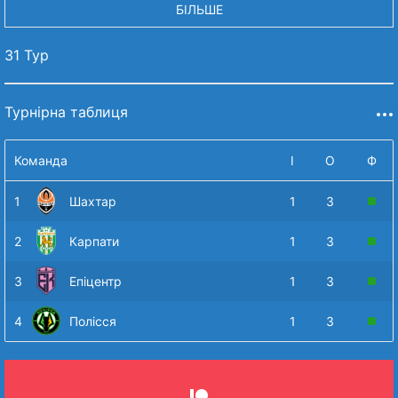
БІЛЬШЕ
31 Тур
Турнірна таблиця
Команда
І
О
Ф
1
Шахтар
1
3
2
Карпати
1
3
3
Епіцентр
1
3
4
Полісся
1
3