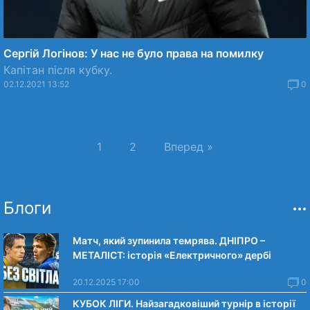
Сергій Логінов: У нас не було права на помилку
Капітан після кубку.
02.12.2021 13:52
0
1
2
Вперед »
Блоги
Матч, який зупинила темрява. ДНІПРО –
МЕТАЛІСТ: історія «Електричного» дербі
20.12.2025 17:00
0
КУБОК ЛІГИ. Найзагадковіший турнір в історії