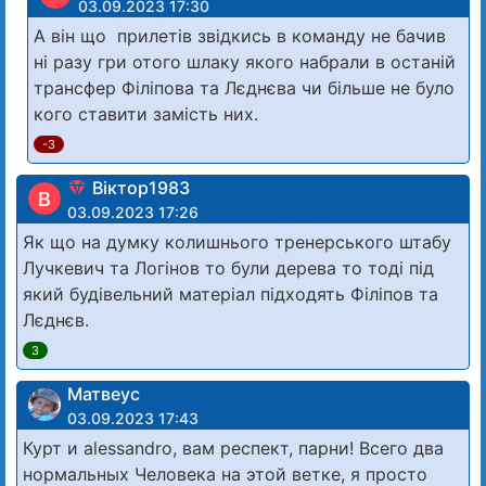
03.09.2023 17:30
А він що прилетів звідкись в команду не бачив
ні разу гри отого шлаку якого набрали в останій
трансфер Філіпова та Лєднєва чи більше не було
кого ставити замість них.
-3
Віктор1983
В
03.09.2023 17:26
Як що на думку колишнього тренерського штабу
Лучкевич та Логінов то були дерева то тоді під
який будівельний матеріал підходять Філіпов та
Лєднєв.
3
Матвеус
03.09.2023 17:43
Курт и alessandro, вам респект, парни! Всего два
нормальных Человека на этой ветке, я просто