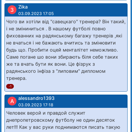
Zika
З
03.09.2023 17:05
Чого ви хотіли від "савецкаго" тренера? Він такий,
і не зміниниться . В нашому футболі повно
фихованних на радянському багажу тренерів ,які
не вчаться і не бажають вчитись та змінювити
будь що. Пробити оцей менталітет неможливо.
Саме погане шо вони збирають біля себе таких
же та вчать бути як вони. Це фізрук з
радянського інфіза з "липовим" дипломом
тренера.
-1
alessandro1393
A
03.09.2023 17:18
Человек верой и правдой служит
днепропетровскому футболу не один десяток
лет!!! Как у вас руки поднимаются писать такую