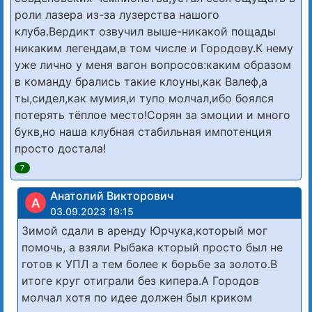
роли лазера из-за лузерства нашого
клуба.Вердикт озвучил выше-никакой пощады
никаким легендам,в том числе и Городову.К нему
уже лично у меня вагон вопросов:каким образом
в команду брались такие клоуны,как Валеф,а
ты,сидел,как мумия,и тупо молчал,ибо боялся
потерять тёплое место!Сорян за эмоции и много
букв,но наша клубная стабильная импотенция
просто достала!
7
Анатолий Викторович
А
03.09.2023 19:15
Зимой сдали в аренду Юрчука,который мог
помочь, а взяли Рыбака кторый просто был не
готов к УПЛ а тем более к борьбе за золото.В
итоге круг отиграли без кипера.А Городов
молчал хотя по идее должен был криком