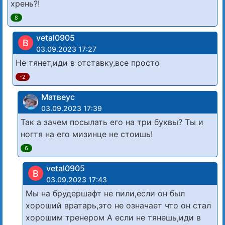
хрень?!
8
vetal0905
В
03.09.2023 17:27
Не тянет,иди в отставку,все просто
-2
Матвеус
03.09.2023 17:39
Так а зачем посылать его на три буквы? Ты и
ногтя на его мизинце не стоишь!
6
vetal0905
В
03.09.2023 17:43
Мы на брудершафт не пили,если он был
хороший вратарь,это не означает что он стал
хорошим тренером А если не тянешь,иди в