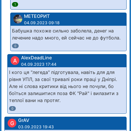
1
МЕТЕОРИТ
04.09.2023 09:18
Бабушка похоже сильно заболела, денег на
лечение надо много, ей сейчас не до футбола.
0
AlexDeadLine
A
04.09.2023 17:44
І кого ця "легеда" підготувала, навіть для для
рівня УПЛ, за свої тривалі роки праці у Дніпрі.
Але ні слова критики від нього не почули, бо
боїться залишитися поза ФК "Рай" і вилазити з
теплої вани на протяг.
0
GrAV
G
03.09.2023 19:43