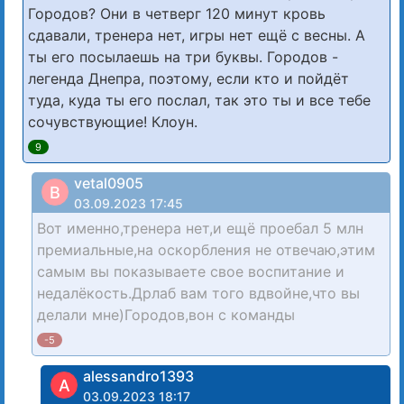
Городов? Они в четверг 120 минут кровь
сдавали, тренера нет, игры нет ещё с весны. А
ты его посылаешь на три буквы. Городов -
легенда Днепра, поэтому, если кто и пойдёт
туда, куда ты его послал, так это ты и все тебе
сочувствующие! Клоун.
9
vetal0905
В
03.09.2023 17:45
Вот именно,тренера нет,и ещё проебал 5 млн
премиальные,на оскорбления не отвечаю,этим
самым вы показываете свое воспитание и
недалёкость.Дрлаб вам того вдвойне,что вы
делали мне)Городов,вон с команды
-5
alessandro1393
A
03.09.2023 18:17