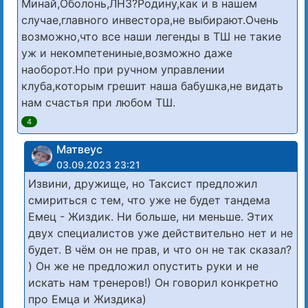
Минай,Оболонь,ЛНЗ?Родину,как и в нашем
случае,главного инвестора,не выбирают.Очень
возможно,что все наши легенды в ТШ не такие
уж и некомпетениные,возможно даже
наоборот.Но при ручном управлении
клуба,которым грешит наша бабушка,не видать
нам счастья при любом ТШ.
4
Матвеус
03.09.2023 23:21
Извини, дружище, но Таксист предложил
смириться с тем, что уже не будет тандема
Емец - Жиздик. Ни больше, ни меньше. Этих
двух специалистов уже действительно нет и не
будет. В чём он не прав, и что он не так сказал?
) Он же не предложил опустить руки и не
искать нам тренеров!) Он говорил конкретно
про Емца и Жиздика)