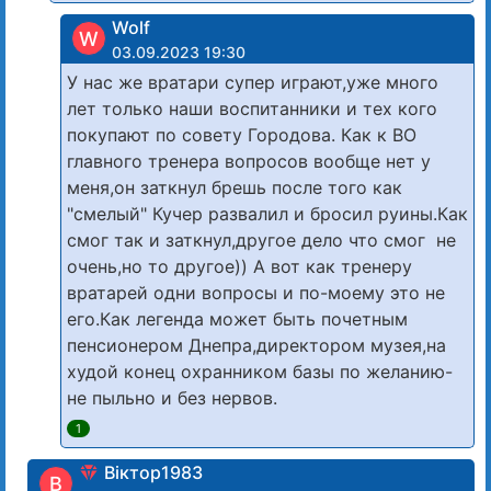
Wolf
W
03.09.2023 19:30
У нас же вратари супер играют,уже много
лет только наши воспитанники и тех кого
покупают по совету Городова. Как к ВО
главного тренера вопросов вообще нет у
меня,он заткнул брешь после того как
"смелый" Кучер развалил и бросил руины.Как
смог так и заткнул,другое дело что смог не
очень,но то другое)) А вот как тренеру
вратарей одни вопросы и по-моему это не
его.Как легенда может быть почетным
пенсионером Днепра,директором музея,на
худой конец охранником базы по желанию-
не пыльно и без нервов.
1
Віктор1983
В