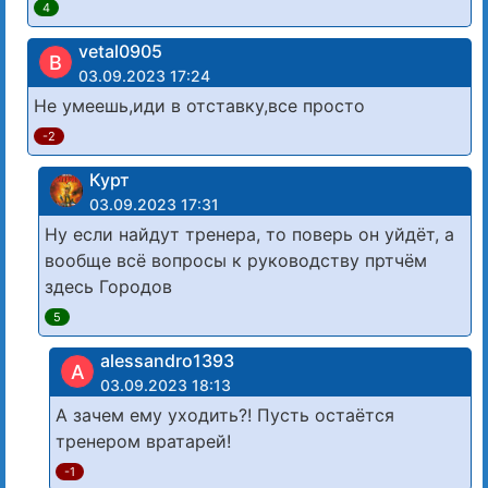
4
vetal0905
В
03.09.2023 17:24
Не умеешь,иди в отставку,все просто
-2
Курт
03.09.2023 17:31
Ну если найдут тренера, то поверь он уйдёт, а
вообще всё вопросы к руководству пртчëм
здесь Городов
5
alessandro1393
A
03.09.2023 18:13
А зачем ему уходить?! Пусть остаётся
тренером вратарей!
-1