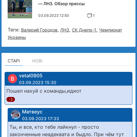
— ЛНЗ. Обзор прессы
03.09.2023 12:50
1
Теги:
,
,
,
Валерий Городов
ЛНЗ
СК Днепр-1
Чемпионат
Украины
СТАРІ
НОВІ
vetal0905
В
03.09.2023 15:30
Пошел нахуй с команды,идиот
-3
Матвеус
03.09.2023 17:33
Ты, и все, кто тебе лайкнул - просто
законченные неадеквата и быдло. При чём тут