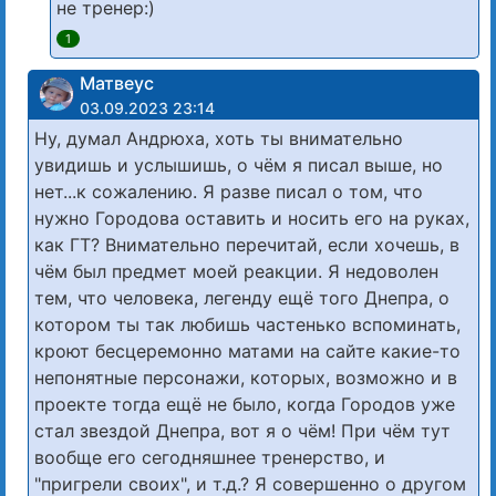
не тренер:)
1
Матвеус
03.09.2023 23:14
Ну, думал Андрюха, хоть ты внимательно
увидишь и услышишь, о чём я писал выше, но
нет...к сожалению. Я разве писал о том, что
нужно Городова оставить и носить его на руках,
как ГТ? Внимательно перечитай, если хочешь, в
чём был предмет моей реакции. Я недоволен
тем, что человека, легенду ещё того Днепра, о
котором ты так любишь частенько вспоминать,
кроют бесцеремонно матами на сайте какие-то
непонятные персонажи, которых, возможно и в
проекте тогда ещё не было, когда Городов уже
стал звездой Днепра, вот я о чём! При чём тут
вообще его сегодняшнее тренерство, и
"пригрели своих", и т.д.? Я совершенно о другом