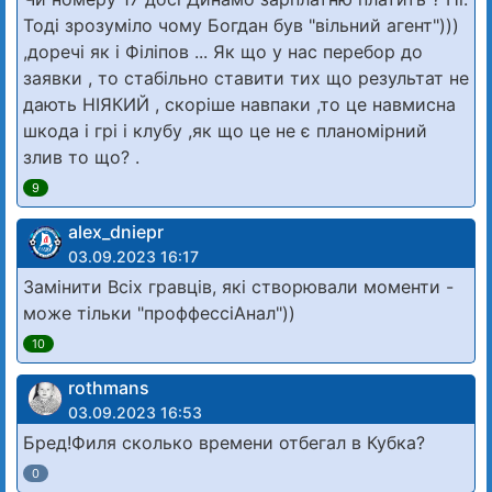
Тоді зрозуміло чому Богдан був "вільний агент")))
,доречі як і Філіпов ... Як що у нас перебор до
заявки , то стабільно ставити тих що результат не
дають НІЯКИЙ , скоріше навпаки ,то це навмисна
шкода і грі і клубу ,як що це не є планомірний
злив то що? .
9
alex_dniepr
03.09.2023 16:17
Замінити Всіх гравців, які створювали моменти -
може тільки "проффессіАнал"))
10
rothmans
03.09.2023 16:53
Бред!Филя сколько времени отбегал в Кубка?
0