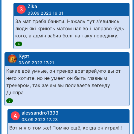
Zika
З
03.09.2023 19:31
За мат треба банити. Нажаль тут з'явились
люди які криють матом наліво і направо будь
кого, а адмін забив болт на таку поведінку.
4
Курт
03.09.2023 17:21
Какие всё умные, он тренер вратарей,что вы от
него хотите, но не умеет он быть главным
тренером, так зачем вы поливаете легенду
Днепра
7
alessandro1393
A
03.09.2023 17:23
Вот и я о том же! Помню ещё, когда он играл!!!