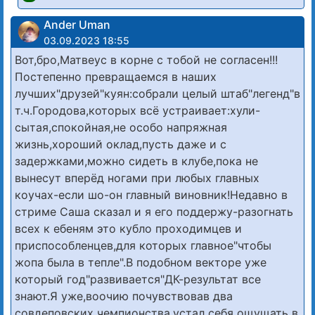
Ander Uman
03.09.2023 18:55
Вот,бро,Матвеус в корне с тобой не согласен!!!
Постепенно превращаемся в наших
лучших"друзей"куян:собрали целый штаб"легенд"в
т.ч.Городова,которых всё устраивает:хули-
сытая,спокойная,не особо напряжная
жизнь,хороший оклад,пусть даже и с
задержками,можно сидеть в клубе,пока не
вынесут вперёд ногами при любых главных
коучах-если шо-он главный виновник!Недавно в
стриме Саша сказал и я его поддержу-разогнать
всех к ебеням это кубло проходимцев и
приспособленцев,для которых главное"чтобы
жопа была в тепле".В подобном векторе уже
который год"развивается"ДК-результат все
знают.Я уже,воочию почувствовав два
совдеповских чемпионства,устал себя ощущать в