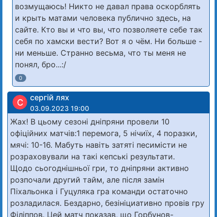
возмущаюсь! Никто не давал права оскорблять
и крыть матами человека публично здесь, на
сайте. Кто вы и что вы, что позволяете себе так
себя по хамски вести? Вот я о чём. Ни больше -
ни меньше. Странно весьма, что ты меня не
понял, бро...:/
0
сергій лях
С
03.09.2023 19:00
Жах! В цьому сезоні дніпряни провели 10
офіційних матчів:1 перемога, 5 нічиїх, 4 поразки,
мячі: 10-16. Мабуть навіть затяті песимісти не
розраховували на такі кепські результати.
Щодо сьогоднішньої гри, то дніпряни активно
розпочали другий тайм, але після замін
Піхальонка і Гуцуляка гра команди остаточно
розладилася. Бездарно, безініциативно провів гру
Філіппов. Цей матч показав, що Горбунов-