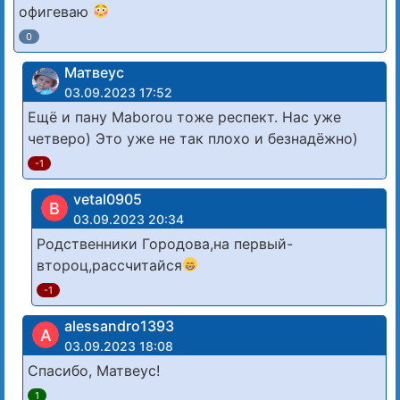
офигеваю
0
Матвеус
03.09.2023 17:52
Ещё и пану Maborou тоже респект. Нас уже
четверо) Это уже не так плохо и безнадёжно)
-1
vetal0905
В
03.09.2023 20:34
Родственники Городова,на первый-
второц,рассчитайся
-1
alessandro1393
A
03.09.2023 18:08
Спасибо, Матвеус!
1