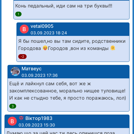
Конь педальный, иди сам на три буквы!!!
1
vetal0905
В
03.09.2023 18:24
Я бы пошел,но вы там сидите, родственники
Городова
Городов ,вон из команды
-2
Матвеус
03.09.2023 17:36
Ещё и лайкнул сам себя, вот же ж
закомплексованное, морально нищее туловище!
И как не стыдно тебе, я просто поражаюсь, лол)
3
Віктор1983
В
03.09.2023 15:30
Думаю що за цей час ти десь опинишся поза