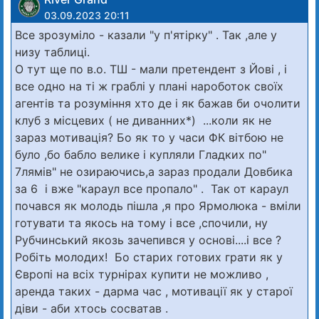
03.09.2023 20:11
Все зрозуміло - казали "у п'ятірку" . Так ,але у
низу таблиці.
О тут ще по в.о. ТШ - мали претендент з Йові , і
все одно на ті ж граблі у плані нароботок своїх
агентів та розуміння хто де і як бажав би очолити
клуб з місцевих ( не диванних*) ...коли як не
зараз мотивація? Бо як то у часи ФК вітбою не
було ,бо бабло велике і купляли Гладких по"
7лямів" не озираючись,а зараз продали Довбика
за 6 і вже "караул все пропало" . Так от караул
почався як молодь пішла ,я про Ярмолюка - вміли
готувати та якось на тому і все ,спочили, ну
Рубчинський якозь зачепився у основі....і все ?
Робіть молодих! Бо старих готових грати як у
Європі на всіх турнірах купити не можливо ,
аренда таких - дарма час , мотивації як у старої
діви - аби хтось сосватав .