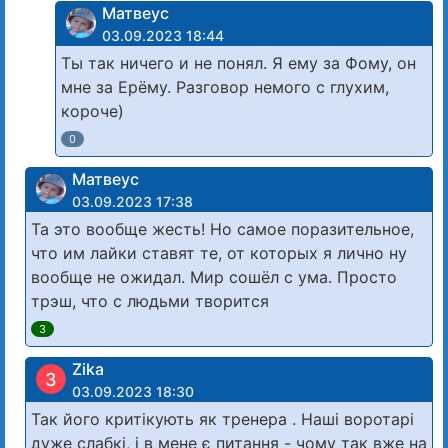
Матвеус
03.09.2023 18:44
Ты так ничего и не понял. Я ему за Фому, он
мне за Ерёму. Разговор немого с глухим,
короче)
0
Матвеус
03.09.2023 17:38
Та это вообще жесть! Но самое поразительное,
что им лайки ставят те, от которых я лично ну
вообще не ожидал. Мир сошёл с ума. Просто
трэш, что с людьми творится
3
Zika
З
03.09.2023 18:30
Так його критікують як тренера . Наші воротарі
дуже слабкі, і в мене є питання - чому так вже на