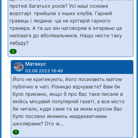
протязі багатьох років? Усі наші основні
воротарі прийшли з інших клубів. Гарний
гравець і людина -це не крітерій гарного
тренера. А те шо він наговорив в інтервью це
неповага до вболівальників. Нащо нести таку
лабуду?
3
Матвеус
03.09.2023 18:49
Його не критикують, його посилають матом
публічно в чаті. Різницю відчуваєте? Вам би
було приємно, якщо б про Вас таке писали в
якійсь місцевій популярній газеті, а все місто
би читало, куди саме та за яким курсом Вас
було послано якимись неадекватними
школярами? Ото ж...
1