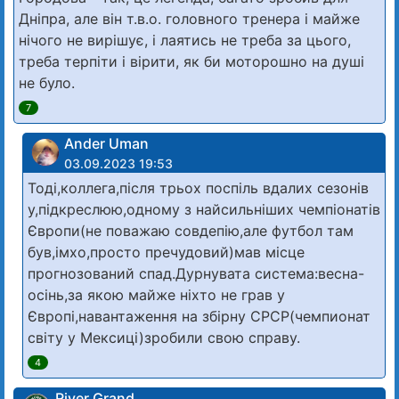
Дніпра, але він т.в.о. головного тренера і майже
нічого не вирішує, і лаятись не треба за цього,
треба терпіти і вірити, як би моторошно на душі
не було.
7
Ander Uman
03.09.2023 19:53
Тоді,коллега,після трьох поспіль вдалих сезонів
у,підкреслюю,одному з найсильніших чемпіонатів
Європи(не поважаю совдепію,але футбол там
був,імхо,просто пречудовий)мав місце
прогнозований спад.Дурнувата система:весна-
осінь,за якою майже ніхто не грав у
Європі,навантаження на збірну СРСР(чемпионат
світу у Мексиці)зробили свою справу.
4
River Grand