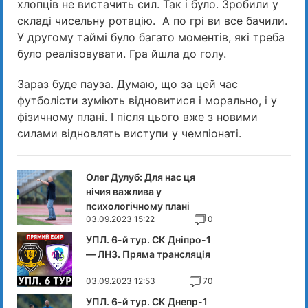
хлопців не вистачить сил. Так і було. Зробили у
складі чисельну ротацію. А по грі ви все бачили.
У другому таймі було багато моментів, які треба
було реалізовувати. Гра йшла до голу.
Зараз буде пауза. Думаю, що за цей час
футболісти зуміють відновитися і морально, і у
фізичному плані. І після цього вже з новими
силами відновлять виступи у чемпіонаті.
Олег Дулуб: Для нас ця
нічия важлива у
психологічному плані
03.09.2023 15:22
0
УПЛ. 6-й тур. СК Дніпро-1
— ЛНЗ. Пряма трансляція
03.09.2023 12:53
70
УПЛ. 6-й тур. СК Днепр-1