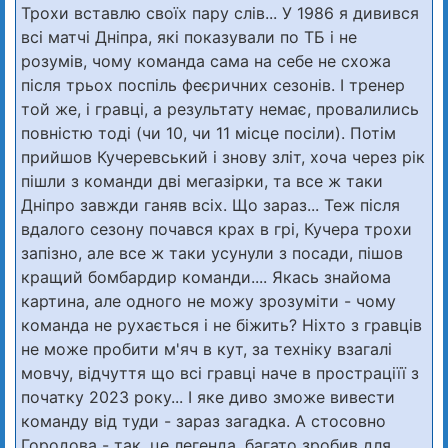
Трохи вставлю своїх пару слів... У 1986 я дивився
всі матчі Дніпра, які показували по ТБ і не
розумів, чому команда сама на себе не схожа
після трьох поспіль феєричних сезонів. І тренер
той же, і гравці, а результату немає, провалились
повністю тоді (чи 10, чи 11 місце посіли). Потім
прийшов Кучеревський і знову зліт, хоча через рік
пішли з команди дві мегазірки, та все ж таки
Дніпро завжди ганяв всіх. Що зараз... Теж після
вдалого сезону почався крах в грі, Кучера трохи
запізно, але все ж таки усунули з посади, пішов
кращий бомбардир команди.... Якась знайома
картина, але одного не можу зрозуміти - чому
команда не рухається і не біжить? Ніхто з гравців
не може пробити м'яч в кут, за техніку взагалі
мовчу, відчуття що всі гравці наче в простраціїї з
початку 2023 року... І яке диво зможе вивести
команду від туди - зараз загадка. А стосовно
Городова - так, це легенда, багато зробив для