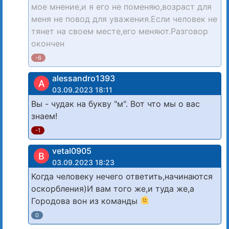
мое мнение,и я его не поменяю,возраст для
меня не повод для уважения.Если человек не
тянет на своем месте,его меняют.Разговор
окончен
-6
alessandro1393
A
03.09.2023 18:11
Вы - чудак на букву "м". Вот что мы о вас
знаем!
-1
vetal0905
В
03.09.2023 18:23
Когда человеку нечего ответить,начинаются
оскорбления)И вам того же,и туда же,а
Городова вон из команды
0