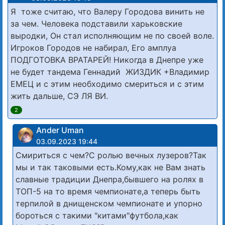
Я тоже считаю, что Валеру Городова винить не
за чем. Человека подставили харьковские
выродки, Он стал исполняющим не по своей воле.
Игроков Городов не набирал, Его амплуа
ПОДГОТОВКА ВРАТАРЕЙ! Никогда в Днепре уже
не будет тандема Геннадий ЖИЗДИК +Владимир
ЕМЕЦ и с этим необходимо смериться и с этим
жить дальше, СЭ ЛЯ ВИ.
2
Ander Uman
03.09.2023 19:44
Смириться с чем?С ролью вечных лузеров?Так
мы и так таковыми есть.Кому,как не Вам знать
славные традиции Днепра,бывшего на ролях в
ТОП-5 на то время чемпионате,а теперь быть
терпилой в днищенском чемпионате и упорно
бороться с такими "китами"футбола,как