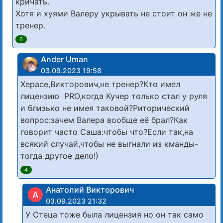
кричать.
Хотя и хуями Валеру укрывать не стоит он же не
тренер.
6
Ander Uman
03.09.2023 19:58
Херасе,Викторович,не тренер?Кто имел
лицензию PRO,когда Кучер только стал у руля
и близько не имея таковой?Риторический
вопрос:зачем Валера вообще её брал?Как
говорит часто Саша:чтобы что?Если так,на
всякий случай,чтобы не выгнали из кманды-
тогда другое дело!)
4
Анатолий Викторович
А
03.09.2023 21:32
У Стеца тоже была лицензия но он так само