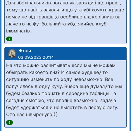
Для вболівальників погано як завжди і ще гірше ,
тому що навіть заявляти що у клубі хочуть краще
немає не від гравців ,а особливо від керівництва
,наче то не футбольний клуб,а якийсь клуб
ілюмінатів .
1
Жоня
03.09.2023 20:14
На что можно расчитывать если мы не можем
обыграть какоето лнз? И самое худшее,что
ситуацию изменить по ходу невозможно! Все
получилось в одну кучу. Вчера еще думал,что мы
будем безлико торчать в середине таблицы, а
сегодня смотрю, что вполне возможно задача
будет удержаться и не вылететь в первую лигу.
Ото нас швыронуло!((
6