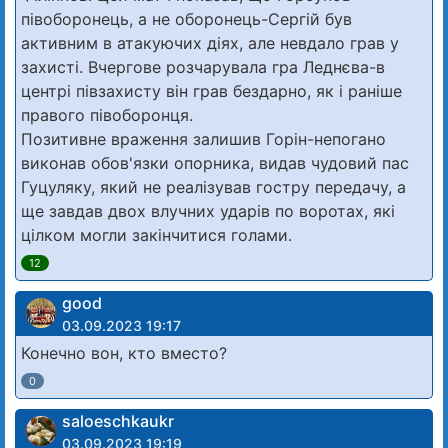
півоборонець, а не оборонець-Сергій був
активним в атакуючих діях, але невдало грав у
захисті. Вчергове розчарувала гра Леднєва-в
центрі півзахисту він грав бездарно, як і раніше
правого півоборонця.
Позитивне враження залишив Горін-непогано
виконав обов'язки опорника, видав чудовий пас
Гуцуляку, який не реалізував гостру передачу, а
ще завдав двох влучних ударів по воротах, які
цілком могли закінчитися голами.
12
good
03.09.2023 19:17
Конечно вон, кто вместо?
0
saloeschkaukr
03.09.2023 19:19