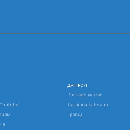
ДНІПРО-1
Розклад матчів
 Youtube
Турнірна таблиця
авцям
Гравці
чів