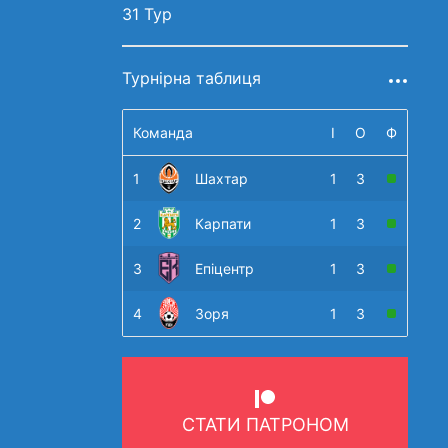
31 Тур
Турнірна таблиця
Команда
І
О
Ф
1
Шахтар
1
3
2
Карпати
1
3
3
Епіцентр
1
3
4
Зоря
1
3
СТАТИ ПАТРОНОМ