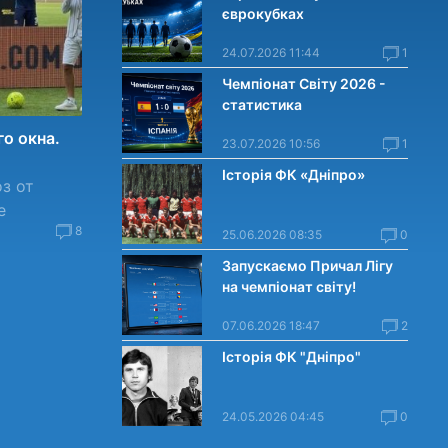
єврокубках
24.07.2026 11:44
1
Чемпіонат Світу 2026 -
статистика
го окна.
23.07.2026 10:56
1
Історія ФК «Дніпро»
оз от
е
8
25.06.2026 08:35
0
Запускаємо Причал Лігу
на чемпіонат світу!
07.06.2026 18:47
2
Історія ФК "Дніпро"
24.05.2026 04:45
0