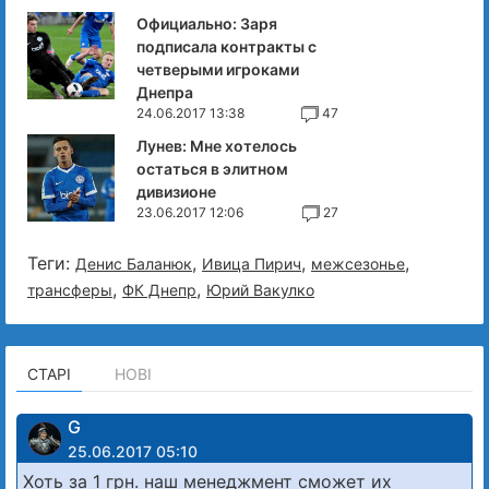
Официально: Заря
подписала контракты с
четверыми игроками
Днепра
24.06.2017 13:38
47
Лунев: Мне хотелось
остаться в элитном
дивизионе
23.06.2017 12:06
27
Теги:
,
,
,
Денис Баланюк
Ивица Пирич
межсезонье
,
,
трансферы
ФК Днепр
Юрий Вакулко
СТАРІ
НОВІ
G
25.06.2017 05:10
Хоть за 1 грн. наш менеджмент сможет их