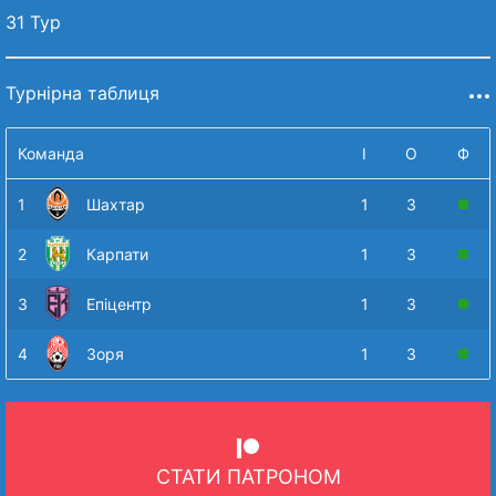
31 Тур
Турнірна таблиця
Команда
І
О
Ф
1
Шахтар
1
3
2
Карпати
1
3
3
Епіцентр
1
3
4
Зоря
1
3
СТАТИ ПАТРОНОМ