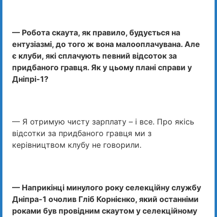
— Робота скаута, як правило, будується на
ентузіазмі, до того ж вона малооплачувана. Але
є клуби, які сплачують певний відсоток за
придбаного гравця. Як у цьому плані справи у
Дніпрі-1?
— Я отримую чисту зарплату – і все. Про якісь
відсотки за придбаного гравця ми з
керівництвом клубу не говорили.
— Наприкінці минулого року селекційну службу
Дніпра-1 очолив Гліб Корнієнко, який останніми
роками був провідним скаутом у селекційному