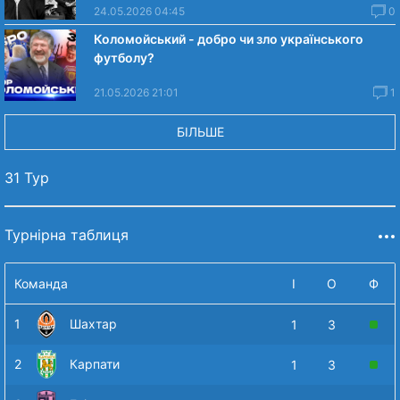
24.05.2026 04:45
0
Коломойський - добро чи зло українського
футболу?
21.05.2026 21:01
1
БІЛЬШЕ
31 Тур
Турнірна таблиця
Команда
І
О
Ф
1
Шахтар
1
3
2
Карпати
1
3