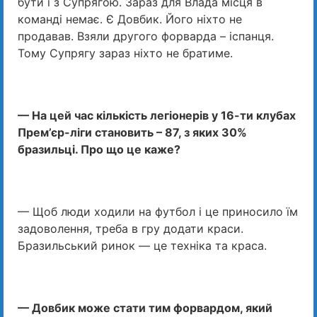
бути і з Супрягою. Зараз для Влада місця в
команді немає. Є Довбик. Його ніхто не
продавав. Взяли другого форварда – іспанця.
Тому Супрягу зараз ніхто не братиме.
— На цей час кількість легіонерів у 16-ти клубах
Прем’єр-ліги становить – 87, з яких 30%
бразильці. Про що це каже?
— Щоб люди ходили на футбол і це приносило їм
задоволення, треба в гру додати краси.
Бразильський ринок — це техніка та краса.
— Довбик може стати тим форвардом, який