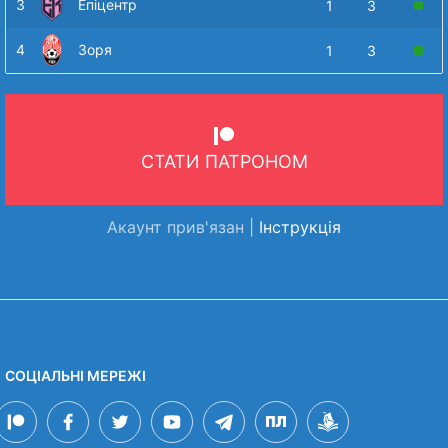
3
Епіцентр
1
3
4
Зоря
1
3
СТАТИ ПАТРОНОМ
Акаунт прив'язан |
Інструкція
СОЦІАЛЬНІ МЕРЕЖІ