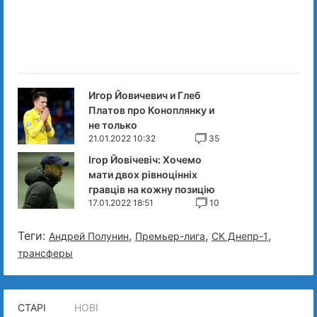
Игор Йовичевич и Глеб
Платов про Коноплянку и
не только
21.01.2022 10:32
35
Ігор Йовічевіч: Хочемо
мати двох рівноцінніх
гравців на кожну позицію
17.01.2022 18:51
10
Теги:
,
,
,
Андрей Полунин
Премьер-лига
СК Днепр-1
трансферы
СТАРІ
НОВІ