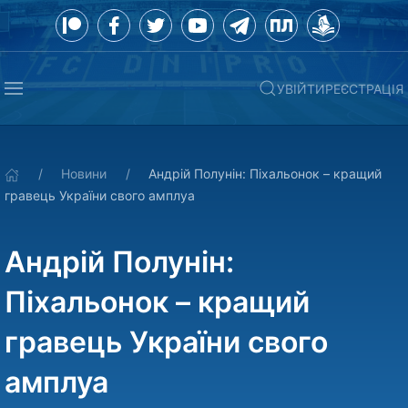
УВІЙТИ
РЕЄСТРАЦІЯ
Новини
Андрій Полунін: Піхальонок – кращий
гравець України свого амплуа
Андрій Полунін:
Піхальонок – кращий
гравець України свого
амплуа