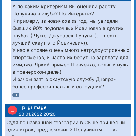
А по каким критериям Вы оценили работу
Полунина в клубе? По Интервью?
К примеру, из новичков за год, мы увидели
бывших 90% подопечных Йовичевча в других
клубах ( Чуже, Джурасек, Гуцуляк). То есть
лучший скаут это Йовичевич)).
У нас в стране очень много нетрудоустроенных
спортсменов, и часто их берут на зарплату для
имиджа. Яркий пример Шевченко, полный нуль
в тренерском деле.)
И зачем взят в скаутскую службу Днепра-1
более профессиональный сотрудник?
0
=pilgrimage=
=
23.01.2022 20:20
Судя по названной географии в СК не пришёл ни
один игрок, предложенный Полуниным — так