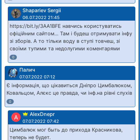
Shapariev Sergii
06.07.2022 21:45
https://bit.ly/3AA1BFE навчись користуватись
офіційним сайтом… Там і будеш отримувати інфу
зі зборів. А то тільки воду в ступі товчеш, зі
своїми тупими та недолугими коментарями
0
Палич
07.07.2022 07:12
Є інформація, що цікавиться Дніпро Цимбалюком,
Ковальцом, Алєкс це правда, чи інф.на рівні слухів
0
AlexDnepr
A
07.07.2022 07:42
Цимбалюк мог быть до прихода Красникова,
теперь не будет.