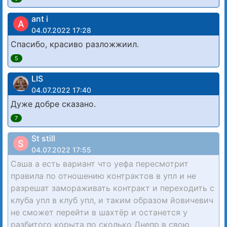
ant i
A
04.07.2022 17:28
Спасибо, красиво разложжиил.
5
LIS
04.07.2022 17:40
Дуже добре сказано.
7
St still
S
04.07.2022 17:55
Саша а есть вариант что уефа пересмотрит
правила по отношению контрактов в упл и не
разрешат замораживать контракт и переходить с
клуба упл в клуб упл, и таким образом йовичевич
не сможет перейти в шахтёр и останется у
разбитого корыта по сколько Днепр в свою