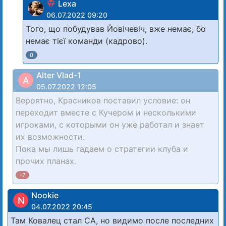
Lexa
06.07.2022 09:20
Того, що побудував Йовічевіч, вже немає, бо
немає тієї команди (кадрово).
0
Alter Vlad-1
A
05.07.2022 12:05
Вероятно, Красников поставил условие: он
переходит вместе с Кучером и несколькими
игроками, с которыми он уже работал и знает
их возможности.
Пока мы лишь гадаем о стратегии клуба и
прочих планах.
-7
Nookie
N
04.07.2022 20:45
Там Ковалец стал СА, но видимо после последних