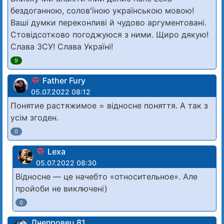
бездоганною, солов'їною українською мовою!
Ваші думки переконливі й чудово аргументовані.
Стовідсотково погоджуюся з ними. Щиро дякую!
Слава ЗСУ! Слава Україні!
9
Father Fury
05.07.2022 08:12
Понятие растяжимое = відносне поняття. А так з
усім згоден.
0
Lexa
05.07.2022 08:30
Відносне — це начебто «относительное». Але
пройоби не виключені)
0
Днепровец 81