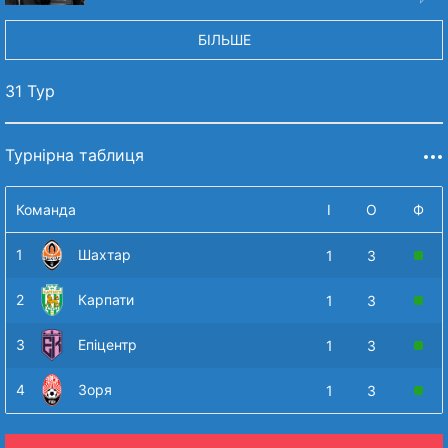
БІЛЬШЕ
31 Тур
Турнірна таблиця
Команда
І
О
Ф
1
Шахтар
1
3
2
Карпати
1
3
3
Епіцентр
1
3
4
Зоря
1
3