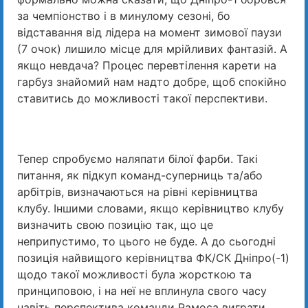
за чемпіонство і в минулому сезоні, бо
відставання від лідера на момент зимової паузи
(7 очок) лишило місце для мрійливих фантазій. А
якщо невдача? Процес перевтілення карети на
гарбуз знайомий нам надто добре, щоб спокійно
ставитись до можливості такої перспективи.
Тепер спробуємо наляпати білої фарби. Такі
питання, як підкуп команд-суперниць та/або
арбітрів, визначаються на рівні керівництва
клубу. Іншими словами, якщо керівництво клубу
визначить свою позицію так, що це
неприпустимо, то цього не буде. А до сьогодні
позиція найвищого керівництва ФК/СК Дніпро(-1)
щодо такої можливості була жорсткою та
принциповою, і на неї не вплинула свого часу
навіть перспектива команди Рамоса виграти