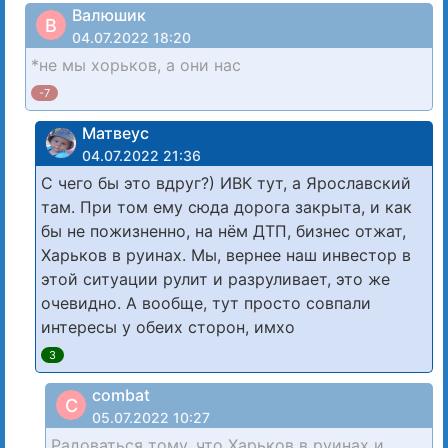
Валюшик
В
04.07.2022 18:20
*не мы хорьков, а они нас
-7
Матвеус
04.07.2022 21:36
С чего бы это вдруг?) ИВК тут, а Ярославский
там. При том ему сюда дорога закрыта, и как
бы не пожизненно, на нём ДТП, бизнес отжат,
Харьков в руинах. Мы, вернее наш инвестор в
этой ситуации рулит и разруливает, это же
очевидно. А вообще, тут просто совпали
интересы у обеих сторон, имхо
3
combat
C
05.07.2022 10:27
Радоваться тому, что Харьков в руинах и