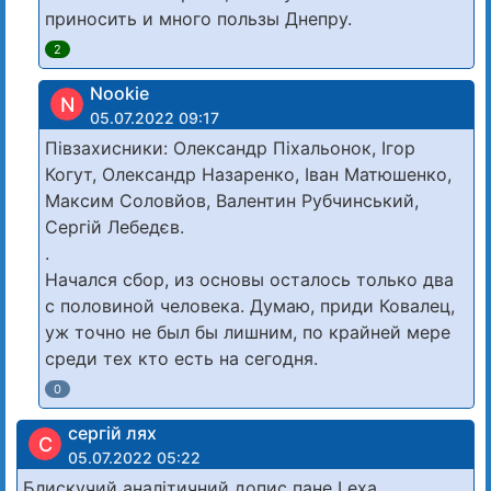
приносить и много пользы Днепру.
2
Nookie
N
05.07.2022 09:17
Півзахисники: Олександр Піхальонок, Ігор
Когут, Олександр Назаренко, Іван Матюшенко,
Максим Соловйов, Валентин Рубчинський,
Сергій Лебедєв.
.
Начался сбор, из основы осталось только два
с половиной человека. Думаю, приди Ковалец,
уж точно не был бы лишним, по крайней мере
среди тех кто есть на сегодня.
0
сергій лях
С
05.07.2022 05:22
Блискучий аналітичний допис пане Lexa