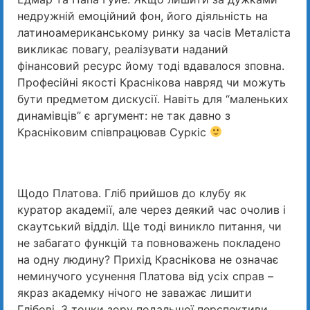
недружній емоційний фон, його діяльність на
латиноамериканському ринку за часів Металіста
викликає повагу, реалізувати наданий
фінансовий ресурс йому тоді вдавалося зповна.
Професійні якості Краснікова навряд чи можуть
бути предметом дискусії. Навіть для “маленьких
динамівців” є аргумент: не так давно з
Красніковим співпрацював Суркіс
Щодо Платова. Гліб прийшов до клубу як
куратор академії, але через деякий час очолив і
скаутський відділ. Ще тоді виникло питання, чи
не забагато функцій та повноважень покладено
на одну людину? Прихід Краснікова не означає
неминучого усунення Платова від усіх справ –
якраз академку нічого не заважає лишити
Глібові. З точки зору подальшої перспективи