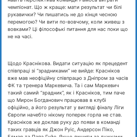
чемпіонат. Що ж краще: мати результат чи білі
рукавички? Чи пишатись не до кінця чесною
перемогою? Чи вити по-вовчому, коли живеш з
вовками? Ці філософькі питання для нас поки що
не на часі.
Щодо Краснікова. Видати ситуацію як прецедент
співпраці зі “зрадниками” не вийде: Красніков
вже мав неофіційну співпрацю з Дніпром за часів
ФК та тренера Маркевича. Та і сам Маркевич
такий самий “зрадник”, як і Красніков, тим паче
що Мирон Богданович працював в клубі
офіційно, а його результат у вигляді фіналу Ліги
Європи начебто нікому поперек горла не став.
Красніков же доклав руку до появи в команді
таких гравців як Джон Руіс, Андерсон Піко,
Едмар та Папа Гуйе. Якщо лишити за дужками