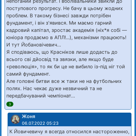
непоганий результат. І вболівальники звикли до
поступового прогресу. Не бачу в цьому жодних
проблем. В такому бізнесі завжди потрібен
фундамент, і він з'явився. Ми маємо гарний
кадровий капітал, зростає академія (ніх*я собі —
юніора продаємо в АПЛ!...), механізми працюють!
И тут Йобановічевич…
Я сподіваюсь, що Красніков лише додасть до
всього сві дйосвід та звязки, але якщо буде
«революція», то як би це не вибило із-під ніг той
самий фундамент.
Але головні битви все ж таки не на футбольних
полях. Нас чекає дуже незвичний та не
передбачуваний чемпіонат…
3
Жоня
06.07.2022 05:23
К Йовичевичу я всегда относился настороженно,