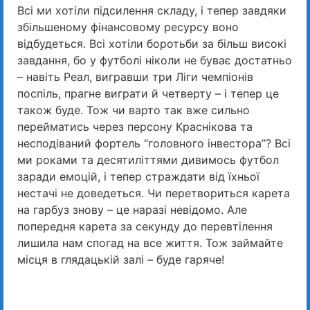
Всі ми хотіли підсилення складу, і тепер завдяки
збільшеному фінансовому ресурсу воно
відбудеться. Всі хотіли боротьби за більш високі
завдання, бо у футболі ніколи не буває достатньо
– навіть Реал, вигравши три Ліги чемпіонів
поспіль, прагне виграти й четверту – і тепер це
також буде. Тож чи варто так вже сильно
перейматись через персону Краснікова та
несподіваний фортель “головного інвестора”? Всі
ми роками та десятиліттями дивимось футбол
заради емоцій, і тепер страждати від їхньої
нестачі не доведеться. Чи перетвориться карета
на гарбуз знову – це наразі невідомо. Але
попередня карета за секунду до перевтілення
лишила нам спогад на все життя. Тож займайте
місця в глядацькій залі – буде гаряче!