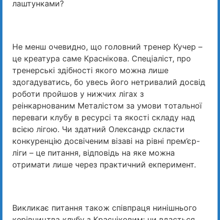
лаштунками?
Не менш очевидно, що головний тренер Кучер –
це креатура саме Краснікова. Спеціаліст, про
тренерські здібності якого можна лише
здогадуватись, бо увесь його нетривалий досвід
роботи пройшов у нижчих лігах з
реінкарнованим Металістом за умови тотальної
переваги клубу в ресурсі та якості складу над
всією лігою. Чи здатний Олександр скласти
конкуренцію досвіченим візаві на рівні прем’єр-
ліги – це питання, відповідь на яке можна
отримати лише через практичний екперимент.
Викликає питання також співпраця нинішнього
керівництва клубу з Красніковим: чи вдасться