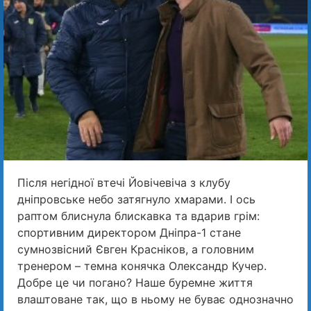
Після негідної втечі Йовічевіча з клубу
дніпровське небо затягнуло хмарами. І ось
раптом блиснула блискавка та вдарив грім:
спортивним директором Дніпра-1 стане
сумнозвісний Євген Красніков, а головним
тренером – темна конячка Олександр Кучер.
Добре це чи погано? Наше буремне життя
влаштоване так, що в ньому не буває однозначно