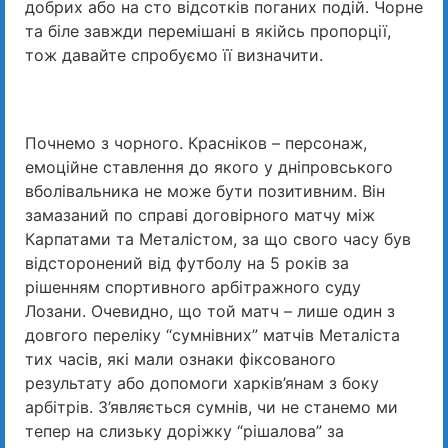
добрих або на сто відсотків поганих подій. Чорне
та біле завжди перемішані в якійсь пропорції,
тож давайте спробуємо її визначити.
Почнемо з чорного. Красніков – персонаж,
емоційне ставлення до якого у дніпровського
вболівальника не може бути позитивним. Він
замазаний по справі договірного матчу між
Карпатами та Металістом, за що свого часу був
відсторонений від футболу на 5 років за
рішенням спортивного арбітражного суду
Лозани. Очевидно, що той матч – лише один з
довгого переліку “сумнівних” матчів Металіста
тих часів, які мали ознаки фіксованого
результату або допомоги харків’янам з боку
арбітрів. З’являється сумнів, чи не станемо ми
тепер на слизьку доріжку “рішалова” за