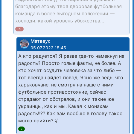
благодаря этому твоя дворовая футбольная
команда в более выгодном положении —
хосподи, какой уровень убожества…
-5
Матвеус
05.07.2022 15:45
А кто радуется? Я разве где-то намекнул на
радость? Просто голые факты, не более. А
кто хочет осудить человека за что либо —
тот всегда найдёт повод. Ясно же ведь, что
харьковчане, не смотря на наше с ними
футбольное противостояние, сейчас
страдают от обстрелов, и они такие же
украинцы, как и мы. Какая к монахам
радость!!?? Как вам вообще в голову такое
могло прийти? :/
7