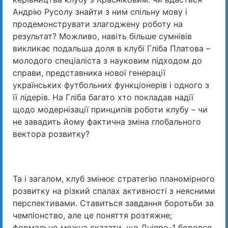
Андрію Русолу знайти з ним спільну мову і
продемонструвати злагоджену роботу на
результат? Можливо, навіть більше сумнівів
викликає подальша доля в клубі Гліба Платова –
молодого спеціаліста з науковим підходом до
справи, представника нової генерації
українських футбольних функціонерів і одного з
її лідерів. На Гліба багато хто покладав надії
щодо модернізації принципів роботи клубу – чи
не завадить йому фактична зміна глобального
вектора розвитку?
Та і загалом, клуб змінює стратегію планомірного
розвитку на різкий спалах активності з неясними
перспективами. Ставиться завдання боротьби за
чемпіонство, але це поняття розтяжне;
формально можна сказати, що Дніпро-1 боровся