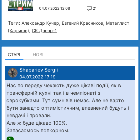
04.07.2022 12:08
21
Теги:
,
,
Александр Кучер
Евгений Красников
Металлист
,
(Харьков)
СК Днепр-1
СТАРІ
НОВІ
Shapariev Sergii
04.07.2022 17:19
Нас по переду чекають дуже цікаві події, як в
трансферній кухні так і в чемпіонаті з
єврокубками. Тут сумнівів немає. Але не варто
бути занадто оптимістичним, впевнений будуть і
невдачі і провали.
Але ж буде цікаво 100%.
Запасаємось попкорном.
9