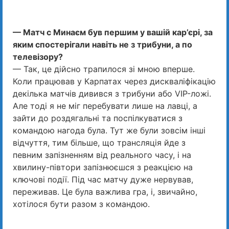
— Матч с Минаєм був першим у вашій кар’єрі, за
яким спостерігали навіть не з трибуни, а по
телевізору?
— Так, це дійсно трапилося зі мною вперше.
Коли працював у Карпатах через дискваліфікацію
декілька матчів дивився з трибуни або VIP-ложі.
Але тоді я не міг перебувати лише на лавці, а
зайти до роздягальні та поспілкуватися з
командою нагода була. Тут же були зовсім інші
відчуття, тим більше, що трансляція йде з
певним запізненням від реального часу, і на
хвилину-півтори запізнюєшся з реакцією на
ключові події. Під час матчу дуже нервував,
переживав. Це була важлива гра, і, звичайно,
хотілося бути разом з командою.