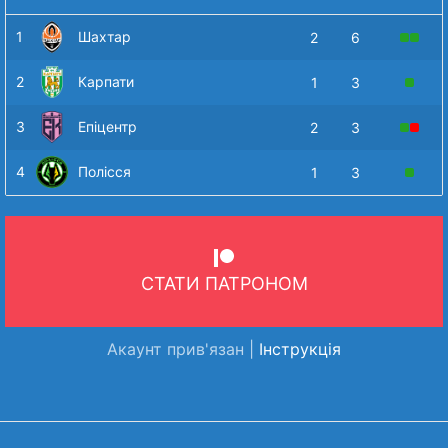
1
Шахтар
2
6
2
Карпати
1
3
3
Епіцентр
2
3
4
Полісся
1
3
СТАТИ ПАТРОНОМ
Акаунт прив'язан |
Інструкція