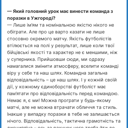
— Який головний урок має винести команда з
поразки в Ужгороді?
— Лише ім’ям та номінальною якістю нікого не
обіграти. Але про це варто казати не лише
стосовно окремого матчу. Якість футболістів
втілюється на полі у результат, лише коли твої
бійцівські якості та характер не є меншими, ніж
у суперника. Прийшовши сюди, ми одразу
намагалися змінити атмосферу, вселити команді
віру у себе та наш шлях. Командна загальна
відповідальність – це наш шлях. І у кожній своїй
дії, у кожному єдиноборстві футболіст має
пам’ятати про відповідальність перед командою.
Немає я, є ми! Можна програти у будь-якому
матчі, але не можна втрачати обличчя та стиль.
Інакше у випадку поразки в тебе не залишається
нічого. Відповідальність, тактична грамотність та
дисципліна – ось за рахунок чого треба йти до