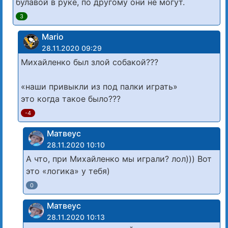
булавой в руке, по другому они не могут.
3
Mario
28.11.2020 09:29
Михайленко был злой собакой???
«наши привыкли из под палки играть»
это когда такое было???
-4
Матвеус
28.11.2020 10:10
А что, при Михайленко мы играли? лол))) Вот
это «логика» у тебя)
0
Матвеус
28.11.2020 10:13