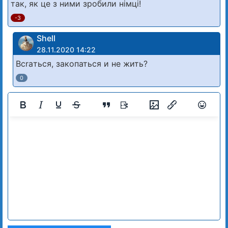
так, як це з ними зробили нiмцi!
-3
Shell
28.11.2020 14:22
Всraться, закопаться и не жить?
0