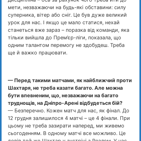
мети, незважаючи на будь-які обставини: силу
суперника, вітер або сніг. Це був дуже великий
урок для нас. І якщо це мало статися, нехай
станеться вже зараз – поразка від команди, яка
тільки вийшла до Прем’єр-ліги, показала, що
одним талантом перемогу не здобудеш. Треба
ще й важко працювати.
— Перед такими матчами, як найближчий проти
Шахтаря, не треба казати багато. Але можна
бути впевненим, що, незважаючи на багато
труднощів, на Дніпро-Арені відбудеться бій?
— Безперечно. Кожен матч для нас, як фінал. До
12 грудня залишилося 4 матчі – це 4 фінали. При
цьому не треба зазирати наперед, ми живемо
сьогоденням. В одному матчі все можливо. Це
довів той же Шахтар у зустрічі з Реалом. У нас