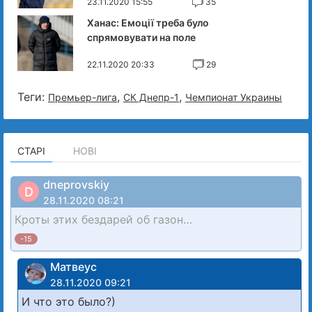
23.11.2020 15:55
35
Ханас: Емоції треба було
спрямовувати на поле
22.11.2020 20:33
29
Теги:
,
,
Премьер-лига
СК Днепр-1
Чемпионат Украины
СТАРІ
НОВІ
dneprovskiy
D
28.11.2020 08:21
Кроты этих бездарей об газон…
-15
Матвеус
28.11.2020 09:21
И что это было?)