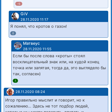
-5
GiV
28.11.2020 11:17
Я понял, что кротов о газон!
0
Матвеус
28.11.2020 11:55
Если бы после слова «кроты» стоял
восклицательный знак или, на худой конец
точка или запятая, тогда да, это выглядело бы
так, согласен)
1
28.11.2020 08:24
Игор правильно мыслит и говорит, но к
сожалению… Здесь не тот подбор людей,
которые мы могли поверить, впитать и