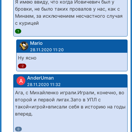
Я имею ввиду, что когда Йовичевич был у
бровки, не было таких провалов у нас, как с
Минаем, за исключением несчастного случая
с курицей
1
Mario
28.11.2020 11:20
Ну ясно
-2
AnderUman
A
28.11.2020 11:32
Ага, с Михайленко играли.Играли, конечно, во
второй и первой лигах.Зато в УПЛ с
такой«игрой»вписали себя в историю на годы
вперед.
0