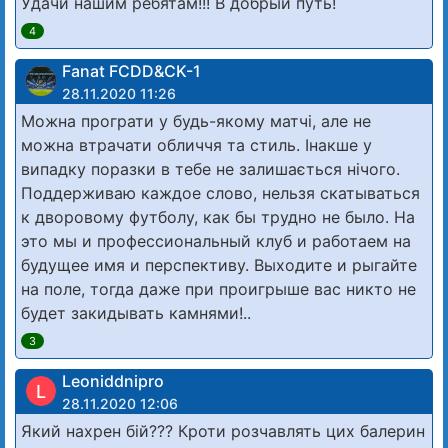
Удачи нашим ребятам!!! В добрый путь!
4
Fanat FCDD&CK-1
28.11.2020 11:26
Можна програти у будь-якому матчі, але не
можна втрачати обличчя та стиль. Інакше у
випадку поразки в тебе не залишається нічого.
Поддерживаю каждое слово, нельзя скатываться
к дворовому футболу, как бы трудно не было. На
это мы и профессиональный клуб и работаем на
будущее имя и перспективу. Выходите и рыгайте
на поле, тогда даже при проигрыше вас никто не
будет закидывать камнями!..
3
Leoniddnipro
L
28.11.2020 12:06
Який нахрен бiй??? Кроти розчавлять цих балерин