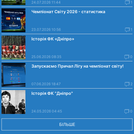
24.07.2026 11:44
1
Чемпіонат Світу 2026 - статистика
23.07.2026 10:56
1
Історія ФК «Дніпро»
25.06.2026 08:35
0
Запускаємо Причал Лігу на чемпіонат світу!
07.06.2026 18:47
2
Історія ФК "Дніпро"
24.05.2026 04:45
0
БІЛЬШЕ