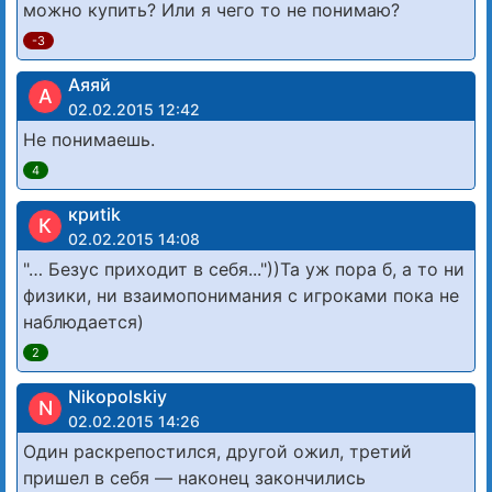
можно купить? Или я чего то не понимаю?
-3
Аяяй
А
02.02.2015 12:42
Не понимаешь.
4
криtik
К
02.02.2015 14:08
"… Безус приходит в себя..."))Та уж пора б, а то ни
физики, ни взаимопонимания с игроками пока не
наблюдается)
2
Nikopolskiy
N
02.02.2015 14:26
Один раскрепостился, другой ожил, третий
пришел в себя — наконец закончились