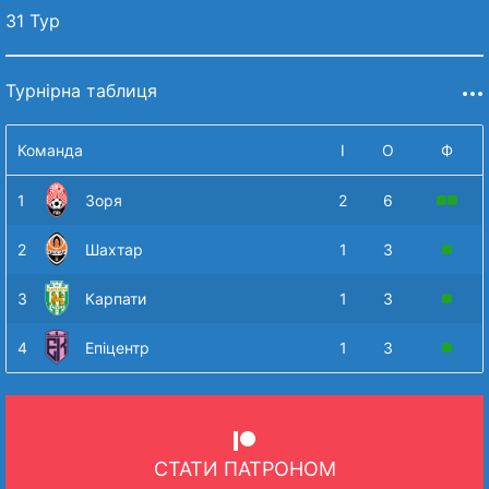
31 Тур
Турнірна таблиця
Команда
І
О
Ф
1
Зоря
2
6
2
Шахтар
1
3
3
Карпати
1
3
4
Епіцентр
1
3
СТАТИ ПАТРОНОМ