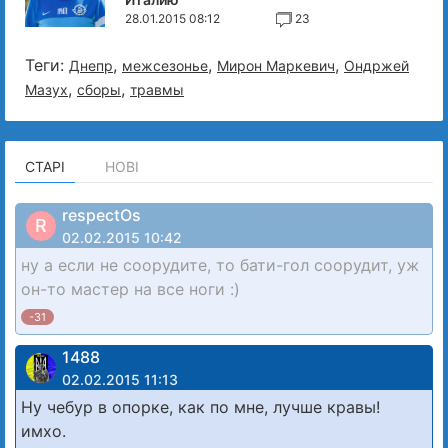
28.01.2015 08:12
23
Теги:
,
,
,
Днепр
межсезонье
Мирон Маркевич
Ондржей
,
,
Мазух
сборы
травмы
СТАРІ
НОВІ
respectOs
R
02.02.2015 10:42
ну а если не соорудите, то бати-гол соорудит, уж
он-то мастер на все ноги :)
-31
1488
02.02.2015 11:13
Ну чебур в опорке, как по мне, лучше кравы!
имхо.