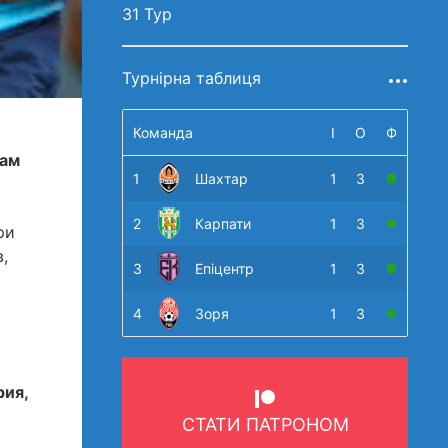
31 Тур
Турнірна таблиця
Команда
І
О
Ф
вам
1
Шахтар
1
3
2
Карпати
1
3
ри
,
3
Епіцентр
1
3
4
Зоря
1
3
рия,
СТАТИ ПАТРОНОМ