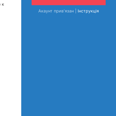
 к
Акаунт прив'язан |
Інструкція