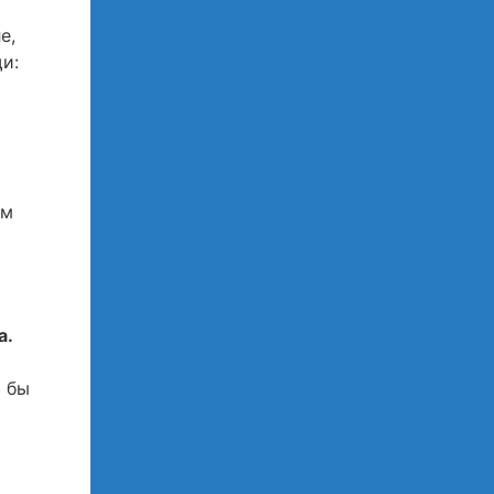
е,
и:
ем
а.
и бы