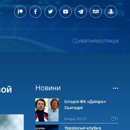
УВІЙТИ
РЕЄСТРАЦІЯ
вой
Новини
Історія ФК «Дніпро»
Сьогодні
Вчора, 09:33
1
Українські клуби в