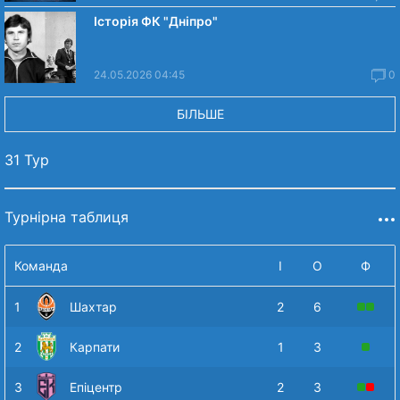
Історія ФК "Дніпро"
24.05.2026 04:45
0
БІЛЬШЕ
31 Тур
Турнірна таблиця
Команда
І
О
Ф
1
Шахтар
2
6
2
Карпати
1
3
3
Епіцентр
2
3