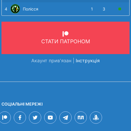
4
Полісся
1
3
СТАТИ ПАТРОНОМ
Акаунт прив'язан |
Інструкція
СОЦІАЛЬНІ МЕРЕЖІ