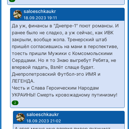
saloeschkaukr
18.09.2023 19:11
Да уж, финансы в "Днепре-1" поют романсы. И
ранее было не сладко, а уж сейчас, как ИВК
закрыли, вообще жопа. Тренерский штаб
пришёл согласившись на мани в перспективе,
тоесть пришли Мужики с Комсомольскими
Сердцами. Но я то Знаю выгребут Ребята, не
впервой падать, Взлёт слаще будет.
Днепропетровский Футбол-это ИМЯ и
ЛЕГЕНДА.
Честь и Слава Героическим Народам
УКРАИНЫ! Смерть кровожадному путинизму!
2
saloeschkaukr
18.09.2023 21:02
А этот минус мне влепил пидор путинист.