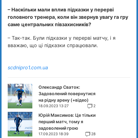
– Наскільки мали вплив підказки у перерві
головного тренера, коли він звернув увагу га гру
саме центральних півзахисників?
– Так-так. Були підказки у перерві матчу, і я
вважаю, що ці підказки спрацювали.
scdnipro1.com.ua
Олександр Сваток:
Задоволений повернутися
на рідну арену (+відео)
18.09.2023 13:27
2
Юрій Максимов: Це тільки
перший матч, тому я
задоволений грою
17.09.2023 18:39
28