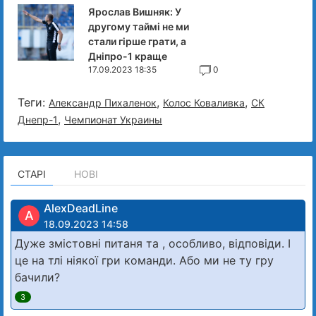
Ярослав Вишняк: У
другому таймі не ми
стали гірше грати, а
Дніпро-1 краще
17.09.2023 18:35
0
Теги:
,
,
Александр Пихаленок
Колос Коваливка
СК
,
Днепр-1
Чемпионат Украины
СТАРІ
НОВІ
AlexDeadLine
A
18.09.2023 14:58
Дуже змістовні питаня та , особливо, відповіди. І
це на тлі ніякої гри команди. Або ми не ту гру
бачили?
3