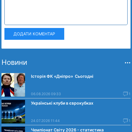
ДОДАТИ КОМЕНТАР
Новини
Історія ФК «Дніпро» Сьогодні
06.08.2026 09:33
1
Українські клуби в єврокубках
24.07.2026 11:44
1
Чемпіонат Світу 2026 - статистика