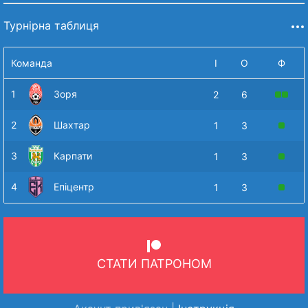
Турнірна таблиця
Команда
І
О
Ф
1
Зоря
2
6
2
Шахтар
1
3
3
Карпати
1
3
4
Епіцентр
1
3
СТАТИ ПАТРОНОМ