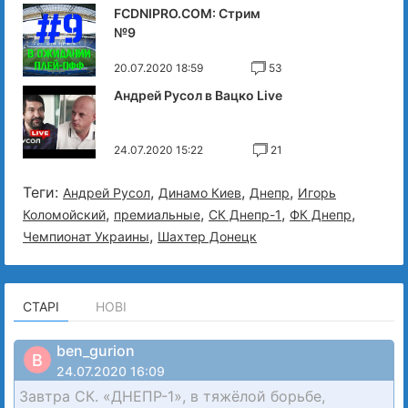
FCDNIPRO.COM: Стрим
№9
20.07.2020 18:59
53
Андрей Русол в Вацко Live
24.07.2020 15:22
21
Теги:
,
,
,
Андрей Русол
Динамо Киев
Днепр
Игорь
,
,
,
,
Коломойский
премиальные
СК Днепр-1
ФК Днепр
,
Чемпионат Украины
Шахтер Донецк
СТАРІ
НОВІ
ben_gurion
B
24.07.2020 16:09
Завтра СК. «ДНЕПР-1», в тяжёлой борьбе,