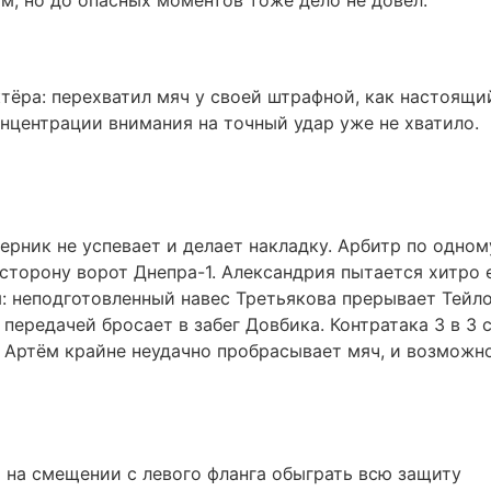
м, но до опасных моментов тоже дело не довёл.
тёра: перехватил мяч у своей штрафной, как настоящи
концентрации внимания на точный удар уже не хватило.
ерник не успевает и делает накладку. Арбитр по одном
сторону ворот Днепра-1. Александрия пытается хитро 
я: неподготовленный навес Третьякова прерывает Тейло
передачей бросает в забег Довбика. Контратака 3 в 3 
 Артём крайне неудачно пробрасывает мяч, и возможн
на смещении с левого фланга обыграть всю защиту