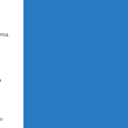
 под
а
со