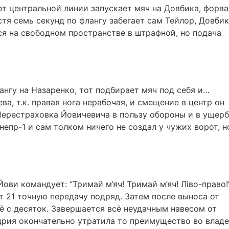
от центральной линии запускает мяч на Довбика, форв
тя семь секунд по флангу забегает сам Тейлор, Довбик
ся на свободном пространстве в штрафной, но подача
нгу на Назаренко, тот подбирает мяч под себя и…
ва, т.к. правая нога нерабочая, и смещение в центр он
Перестраховка Йовичевича в пользу обороны и в ущерб
непр-1 и сам толком ничего не создал у чужих ворот, н
ви командует: “Тримай м’яч! Тримай м’яч! Ліво-право!”
т 21 точную передачу подряд. Затем после выноса от
 с десяток. Завершается всё неудачным навесом от
ндрия окончательно утратила то преимущество во влад