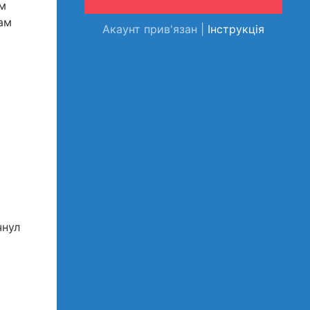
ем
ам
Акаунт прив'язан |
Інструкція
чнул