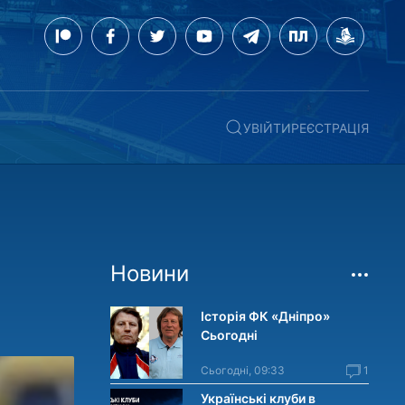
УВІЙТИ
РЕЄСТРАЦІЯ
Новини
Історія ФК «Дніпро»
Сьогодні
Сьогодні, 09:33
1
Українські клуби в