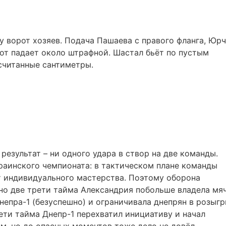
 ворот хозяев. Подача Пашаева с правого фланга, Юр
 тот падает около штрафной. Шастал бьёт по пустым
 считанные сантиметры.
результат – ни одного удара в створ на две команды.
раинского чемпионата: в тактическом плане команды
ет индивидуального мастерства. Поэтому оборона
но две трети тайма Александрия побольше владела мя
непра-1 (безуспешно) и ограничивала днепрян в розыг
ети тайма Днепр-1 перехватил инициативу и начал