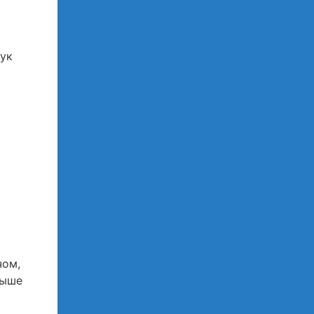
чук
чом,
рыше