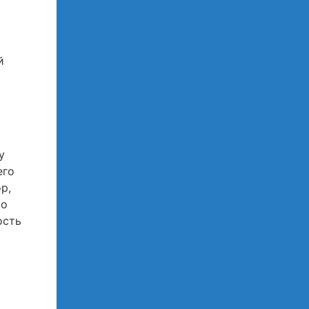
й
у
его
р,
со
ость