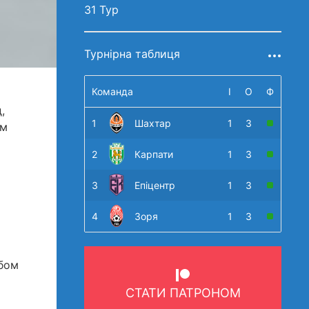
31 Тур
Турнірна таблиця
Команда
І
О
Ф
,
1
Шахтар
1
3
ом
2
Карпати
1
3
3
Епіцентр
1
3
4
Зоря
1
3
бом
СТАТИ ПАТРОНОМ