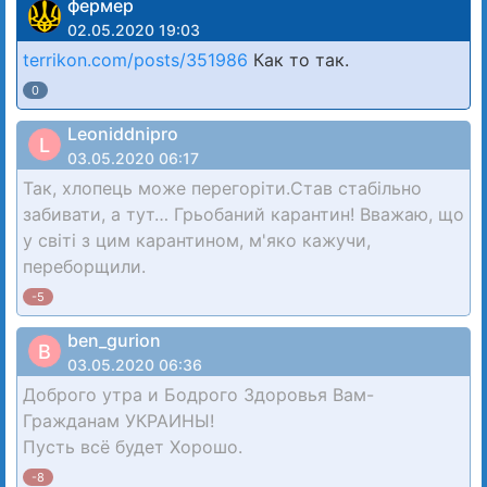
фермер
02.05.2020 19:03
terrikon.com/posts/351986
Как то так.
0
Leoniddnipro
L
03.05.2020 06:17
Так, хлопець може перегоріти.Став стабільно
забивати, а тут… Грьобаний карантин! Вважаю, що
у світі з цим карантином, м'яко кажучи,
переборщили.
-5
ben_gurion
B
03.05.2020 06:36
Доброго утра и Бодрого Здоровья Вам-
Гражданам УКРАИНЫ!
Пусть всё будет Хорошо.
-8