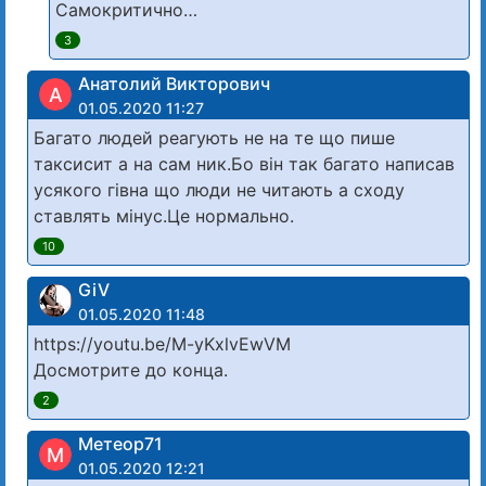
Самокритично…
3
Анатолий Викторович
А
01.05.2020 11:27
Багато людей реагують не на те що пише
таксисит а на сам ник.Бо він так багато написав
усякого гівна що люди не читають а сходу
ставлять мінус.Це нормально.
10
GiV
01.05.2020 11:48
https://youtu.be/M-yKxlvEwVM
Досмотрите до конца.
2
Метеор71
М
01.05.2020 12:21