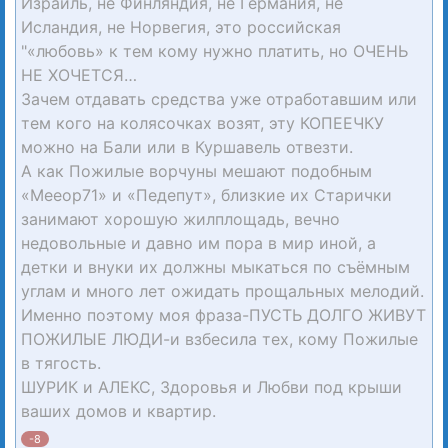
Израиль, не Финляндия, не Германия, не
Исландия, не Норвегия, это российская
"«любовь» к тем кому нужно платить, но ОЧЕНЬ
НЕ ХОЧЕТСЯ…
Зачем отдавать средства уже отработавшим или
тем кого на колясочках возят, эту КОПЕЕЧКУ
можно на Бали или в Куршавель отвезти.
А как Пожилые ворчуны мешают подобным
«Мееор71» и «Педепут», близкие их Старички
занимают хорошую жилплощадь, вечно
недовольные и давно им пора в мир иной, а
детки и внуки их должны мыкаться по съёмным
углам и много лет ожидать прощальных мелодий.
Именно поэтому моя фраза-ПУСТЬ ДОЛГО ЖИВУТ
ПОЖИЛЫЕ ЛЮДИ-и взбесила тех, кому Пожилые
в тягость.
ШУРИК и АЛЕКС, Здоровья и Любви под крыши
ваших домов и квартир.
-8