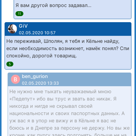
Я вам другой вопрос задавал…
11
GiV
02.05.2020 10:57
Не переживай, Шполян, я тебя и Кёльне найду,
если необходимость возникнет, намёк понял? Спи
спокойно, дорогой товарищ.
5
ben_gurion
B
02.05.2020 13:33
Не нужно мне тыкать неуважаемый мною
«Педепут» ибо вы трус и звать вас никак. Я
никогда и нигде не скрывал своей
национальности и своих паспортных данных. А
уж вас я в упор не вижу и в Кёльне я вас не
боюсь и в Днепре за персону не держу. Но вы же
кроме, как пургу здесь подгонять, больше ни на