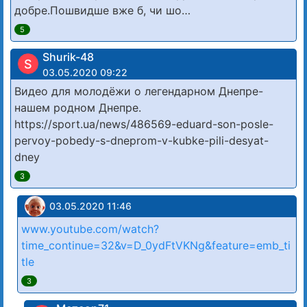
добре.Пошвидше вже б, чи шо…
5
Shurik-48
S
03.05.2020 09:22
Видео для молодёжи о легендарном Днепре-
нашем родном Днепре.
https://sport.ua/news/486569-eduard-son-posle-
pervoy-pobedy-s-dneprom-v-kubke-pili-desyat-
dney
3
03.05.2020 11:46
www.youtube.com/watch?
time_continue=32&v=D_0ydFtVKNg&feature=emb_ti
tle
3