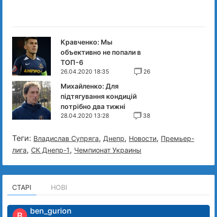
Кравченко: Мы
объективно не попали в
ТОП-6
26.04.2020 18:35
26
Михайленко: Для
підтягування кондицій
потрібно два тижні
28.04.2020 13:28
38
Теги:
,
,
,
Владислав Супряга
Днепр
Новости
Премьер-
,
,
лига
СК Днепр-1
Чемпионат Украины
СТАРІ
НОВІ
ben_gurion
B