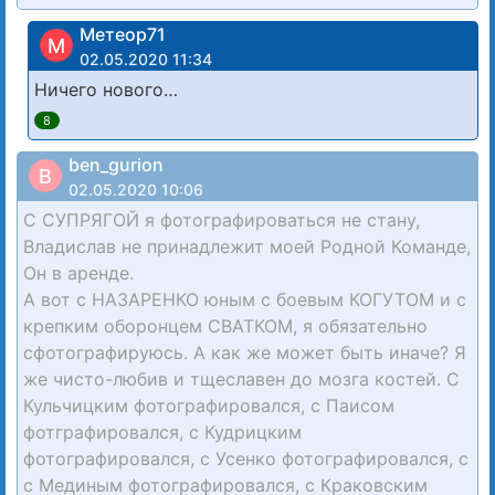
Метеор71
М
02.05.2020 11:34
Ничего нового…
8
ben_gurion
B
02.05.2020 10:06
С СУПРЯГОЙ я фотографироваться не стану,
Владислав не принадлежит моей Родной Команде,
Он в аренде.
А вот с НАЗАРЕНКО юным с боевым КОГУТОМ и с
крепким оборонцем СВАТКОМ, я обязательно
сфотографируюсь. А как же может быть иначе? Я
же чисто-любив и тщеславен до мозга костей. С
Кульчицким фотографировался, с Паисом
фотграфировался, с Кудрицким
фотографировался, с Усенко фотографировался, с
с Мединым фотографировался, с Краковским