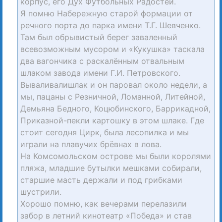
корпус, его Дух Футбольных Радостей.
Я помню Набережную старой формации от
речного порта до парка имени Т.Г. Шевченко.
Там был обрывистый берег заваленный
всевозможным мусором и «Кукушка» таскала
два вагончика с раскалённым отвальным
шлаком завода имени Г.И. Петровского.
Вываливалишлак и он паровал около недели, а
мы, пацаны с Резничной, Ломанной, Литейной,
Демьяна Бедного, Коцюбинского, Баррикадной,
Приказной-пекли картошку в этом шлаке. Где
стоит сегодня Цирк, была лесопилка и мы
играли на плавучих брёвнах в лова.
На Комсомольском острове мы были королями
пляжа, младшие бутылки мешками собирали,
старшие масть держали и под грибками
шустрили.
Хорошо помню, как вечерами перелазили
забор в летний кинотеатр «Победа» и став