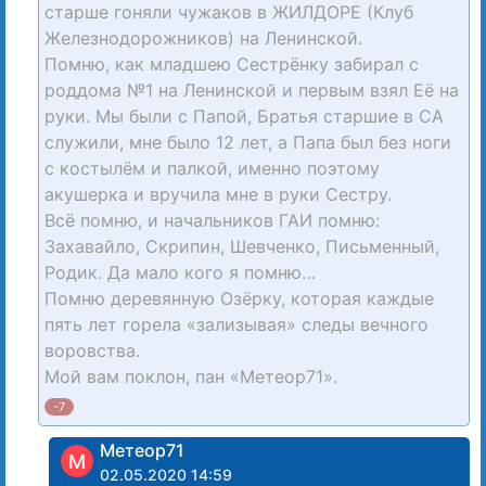
старше гоняли чужаков в ЖИЛДОРЕ (Клуб
Железнодорожников) на Ленинской.
Помню, как младшею Сестрёнку забирал с
роддома №1 на Ленинской и первым взял Её на
руки. Мы были с Папой, Братья старшие в СА
служили, мне было 12 лет, а Папа был без ноги
с костылём и палкой, именно поэтому
акушерка и вручила мне в руки Сестру.
Всё помню, и начальников ГАИ помню:
Захавайло, Скрипин, Шевченко, Письменный,
Родик. Да мало кого я помню…
Помню деревянную Озёрку, которая каждые
пять лет горела «зализывая» следы вечного
воровства.
Мой вам поклон, пан «Метеор71».
-7
Метеор71
М
02.05.2020 14:59