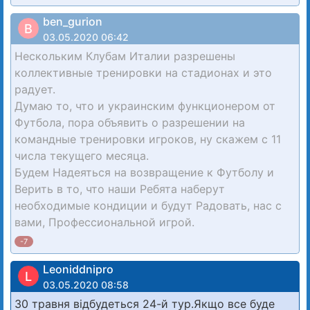
ben_gurion
B
03.05.2020 06:42
Нескольким Клубам Италии разрешены
коллективные тренировки на стадионах и это
радует.
Думаю то, что и украинским функционером от
Футбола, пора объявить о разрешении на
командные тренировки игроков, ну скажем с 11
числа текущего месяца.
Будем Надеяться на возвращение к Футболу и
Верить в то, что наши Ребята наберут
необходимые кондиции и будут Радовать, нас с
вами, Профессиональной игрой.
-7
Leoniddnipro
L
03.05.2020 08:58
30 травня відбудеться 24-й тур.Якщо все буде