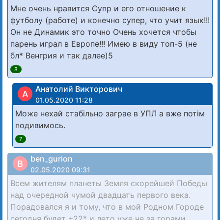
Мне очень нравится Супр и его отношение к
футболу (работе) и конечно супер, что учит язык!!!
Он не Динамик это точно Очень хочется чтобы
парень играл в Европе!!! Имею в виду топ-5 (не
бл* Венгрия и так далее)5
8
Анатолий Викторович
А
01.05.2020 11:28
Може нехай стабільно заграе в УПЛ а вже потім
подивимось.
7
ben_gurion
B
02.05.2020 09:31
Всем жителям планеты Земля скорейшей Победы
над очередной чумой двадцать первого века.
Порадовался я и тому, что в мой Родном Городе
сегодня будет +22* и лето уже не за горами.