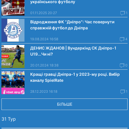
українського футболу
01.11.2025 20:27
1
Відродження ФК "Дніпро": Час повернути
справжній футбол до Дніпра
19.08.2024 16:58
4
ДЕНИС ЖДАНОВ | Вундеркінд СК Дніпро-1
U19...Чи нi?
20.01.2024 18:38
0
Кращі гравці Дніпра-1 у 2023-му році. Вибiр
каналу SpielRate
28.12.2023 16:18
1
БІЛЬШЕ
31 Тур