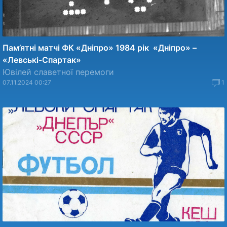
Пам’ятні матчі ФК «Дніпро» 1984 рік «Дніпро» –
«Левські-Спартак»
Ювілей славетної перемоги
07.11.2024 00:27
1