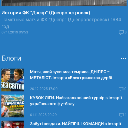
История ФК "Днепр" (Днепропетровск)
Памятные матчи ФК "Днепр" (Днепропетровск) 1984
год
07.11.2019 09:53
8
Блоги
Матч, який зупинила темрява. ДНІПРО –
МЕТАЛІСТ: історія «Електричного» дербі
20.12.2025 17:00
0
КУБОК ЛІГИ. Найзагадковіший турнір в історії
українського футболу
01.11.2025 20:29
1
Забуті невдахи. НАЙГІРШІ КОМАНДИ в історії