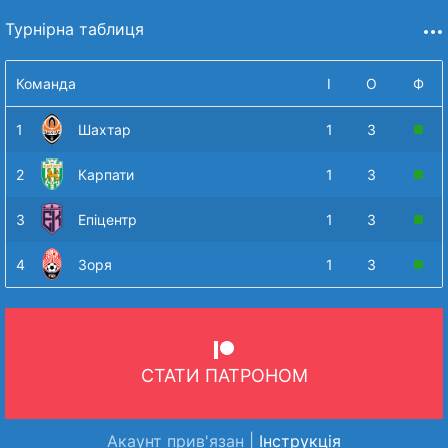
Турнірна таблиця
Команда
І
О
Ф
1
Шахтар
1
3
2
Карпати
1
3
3
Епіцентр
1
3
4
Зоря
1
3
СТАТИ ПАТРОНОМ
Акаунт прив'язан |
Інструкція