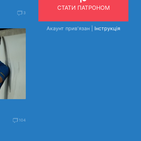
СТАТИ ПАТРОНОМ
3
Акаунт прив'язан |
Інструкція
104