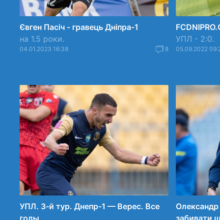
Євген Пасіч - гравець Дніпра-1
FCDNIPRO.
на 1.5 роки.
УПЛ - 2:0.
04.01.2023 16:38
8
05.09.2022 09:
УПЛ. 3-й тур. Днепр-1 — Верес. Все
Олександр 
голы
забивати 