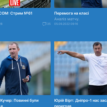
COM: Стрим №61
Перемога на класі
Аналіз матчу.
28
35
05.09.2022 09:16
Кучер: Повинні були
Юрій Вірт: Дніпро-1 нас за
ще
переграв