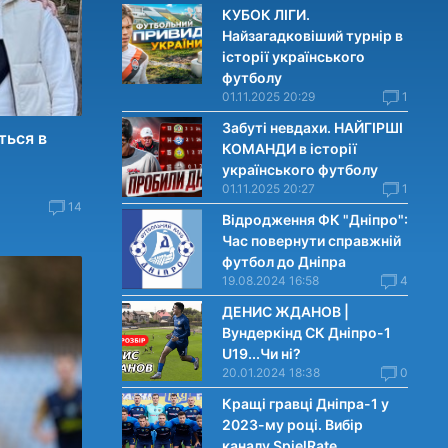
КУБОК ЛІГИ.
Найзагадковіший турнір в
історії українського
футболу
01.11.2025 20:29
1
Забуті невдахи. НАЙГІРШІ
ться в
КОМАНДИ в історії
українського футболу
01.11.2025 20:27
1
14
Відродження ФК "Дніпро":
Час повернути справжній
футбол до Дніпра
19.08.2024 16:58
4
ДЕНИС ЖДАНОВ |
Вундеркінд СК Дніпро-1
U19...Чи нi?
20.01.2024 18:38
0
Кращі гравці Дніпра-1 у
2023-му році. Вибiр
каналу SpielRate