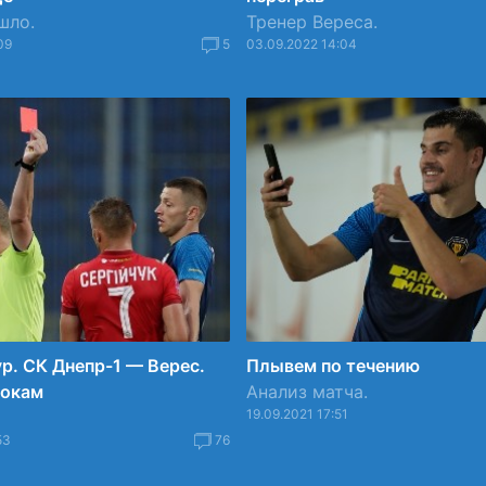
шло.
Тренер Вереса.
09
5
03.09.2022 14:04
ур. СК Днепр-1 — Верес.
Плывем по течению
рокам
Анализ матча.
19.09.2021 17:51
53
76