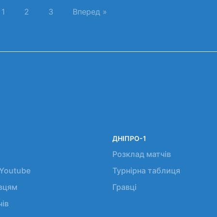
1
2
3
Вперед »
ДНІПРО-1
Розклад матчів
 Youtube
Турнірна таблиця
авцям
Гравці
чів