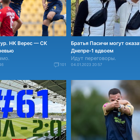
тур. НК Верес — СК
Братья Пасичи могут оказа
ревью
Днепре-1 вдвоем
амо.
Идут переговоры.
46
101
04.01.2023 20:57