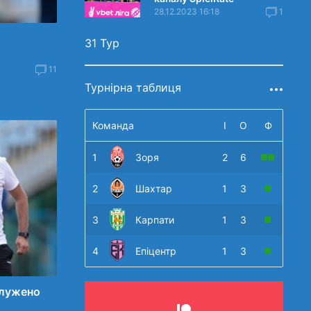
28.12.2023 16:18
1
31 Тур
11
Турнірна таблиця
Команда
І
О
Ф
1
Зоря
2
6
2
Шахтар
1
3
3
Карпати
1
3
4
Епіцентр
1
3
служено