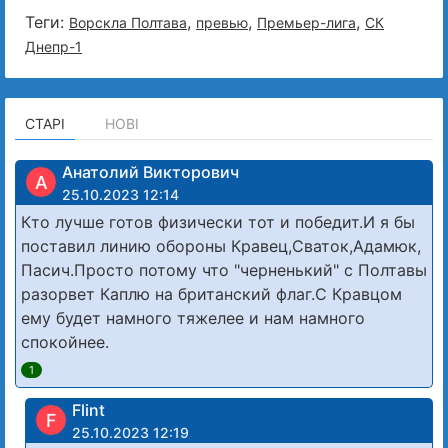
Теги:
,
,
,
Ворскла Полтава
превью
Премьер-лига
СК
Днепр-1
СТАРІ
НОВІ
Анатолий Викторович
А
25.10.2023 12:14
Кто лучше готов физически тот и победит.И я бы
поставил линию обороны Кравец,Сваток,Адамюк,
Пасич.Просто потому что "черненький" с Полтавы
разорвет Каплю на британский флаг.С Кравцом
ему будет намного тяжелее и нам намного
спокойнее.
1
Flint
F
25.10.2023 12:19