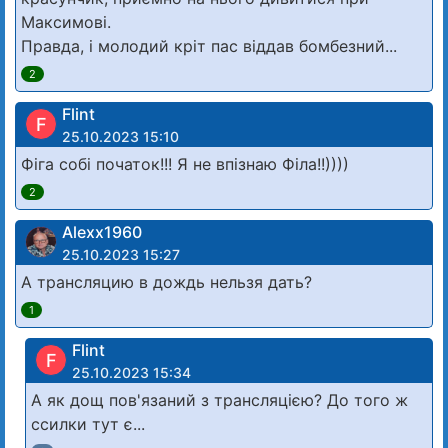
Максимові.
Правда, і молодий кріт пас віддав бомбезний...
2
Flint
F
25.10.2023 15:10
Фіга собі початок!!! Я не впізнаю Філа!!))))
2
Alexx1960
25.10.2023 15:27
А трансляцию в дождь нельзя дать?
1
Flint
F
25.10.2023 15:34
А як дощ пов'язаний з трансляцією? До того ж
ссилки тут є...