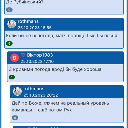
Де Рубчінський?
0
rothmans
25.10.2023 16:55
Если бы не непогода, матч вообще был бы песня
6
Віктор1983
В
25.10.2023 17:10
З кривими погода вроді би буде хороша.
1
rothmans
25.10.2023 20:22
Дай то Боже, глянем на реальный уровень
команды + ещё потом Рух
0