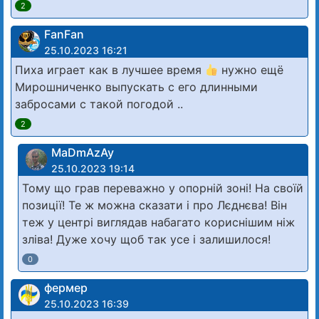
2
FanFan
25.10.2023 16:21
Пиха играет как в лучшее время
нужно ещё
Мирошниченко выпускать с его длинными
забросами с такой погодой ..
2
MaDmAzAy
25.10.2023 19:14
Тому що грав переважно у опорній зоні! На своїй
позиції! Те ж можна сказати і про Лєднєва! Він
теж у центрі виглядав набагато кориснішим ніж
зліва! Дуже хочу щоб так усе і залишилося!
0
фермер
25.10.2023 16:39