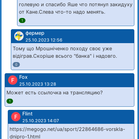
голевую и спасибо Яше что потянул закидуху
от Кане.Слева что-то надо менять.
1
фермер
25.10.2023 12:56
Тому що Мрошніченко походу своє уже
відіграв.Скоріше всього "банка" і надовго.
0
Fox
F
25.10.2023 13:28
Может есть ссылочка на трансляцию?
1
Flint
F
25.10.2023 14:07
https://megogo.net/ua/sport/22864686-vorskla-
dnipro-1.html