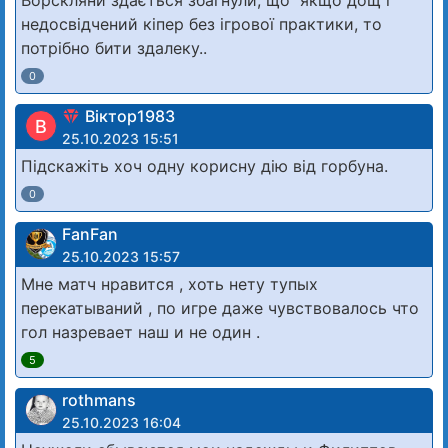
недосвідчений кіпер без ігрової практики, то
потрібно бити здалеку..
0
Віктор1983
В
25.10.2023 15:51
Підскажіть хоч одну корисну дію від горбуна.
0
FanFan
25.10.2023 15:57
Мне матч нравится , хоть нету тупых
перекатываний , по игре даже чувствовалось что
гол назревает наш и не один .
5
rothmans
25.10.2023 16:04