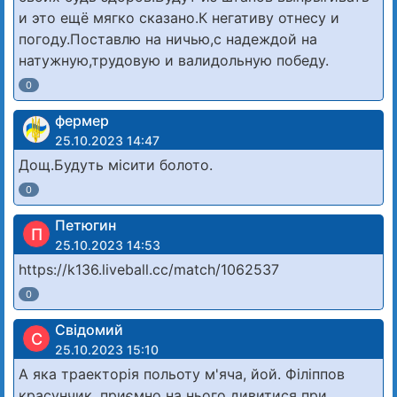
и это ещё мягко сказано.К негативу отнесу и
погоду.Поставлю на ничью,с надеждой на
натужную,трудовую и валидольную победу.
0
фермер
25.10.2023 14:47
Дощ.Будуть місити болото.
0
Петюгин
П
25.10.2023 14:53
https://k136.liveball.cc/match/1062537
0
Свідомий
С
25.10.2023 15:10
А яка траекторія польоту м'яча, йой. Філіппов
красунчик, приємно на нього дивитися при