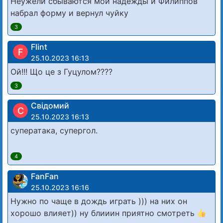
Неужели сбываются мои надежды и Филиппов
набрал форму и вернул чуйку
3
Flint
F
25.10.2023 16:13
Ой!!! Що це з Гуцулом????
3
Свідомий
С
25.10.2023 16:13
суператака, супергол.
4
FanFan
25.10.2023 16:16
Нужно по чаще в дождь играть ))) на них он
хорошо влияет)) ну блииин приятно смотреть