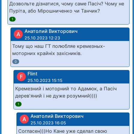
Дозвольте дізнатися, чому саме Пасіч? Чому не
Пуріта, або Мірошниченко чи Танчик?
1
Анатолий Викторович
А
25.10.2023 12:23
Тому що наш ГТ полюбляе кремезных-
моторних крайнiх захiсникiв.
0
Flint
F
25.10.2023 15:15
Кремезний і моторний то Адамюк, а Пасіч
дерев'яний і не дуже розумний))))
1
Анатолий Викторович
А
25.10.2023 16:05
Согласен)))Но Кане уже сделал свою