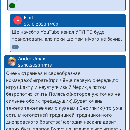
1
Flint
F
25.10.2023 14:09
Ще начебто YouTube канал УПЛ ТБ буде
транслювати, але поки що там нічого не бачив.
0
Ander Uman
25.10.2023 14:18
Очень странная и своеобразная
команда:обыграть(при чём,в первую очередь,по
игру)Шахту и неучтупчивый Черик,а потом
безропотно слить Полесью(которое уж точно не
сильнее обоих предыдущих).Будет очень
тяжело,тяжелее,чем с куянами.Серипник(что уже
есть многолетней традицией"традиционного
днепровского братства")сегодня наскипидарит
своих будь здоров.Будут из штанов выпрыгивать