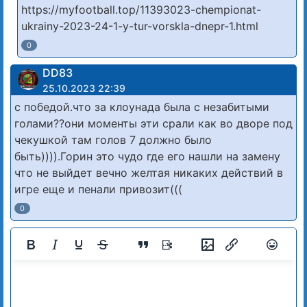
https://myfootball.top/11393023-chempionat-
ukrainy-2023-24-1-y-tur-vorskla-dnepr-1.html
0
DD83
25.10.2023 22:39
с победой.что за клоунада была с незабитыми
голами??они моменты эти срали как во дворе под
чекушкой там голов 7 должно было
быть)))).Горин это чудо где его нашли на замену
что не выйдет вечно желтая никаких действий в
игре еще и пенали привозит(((
0