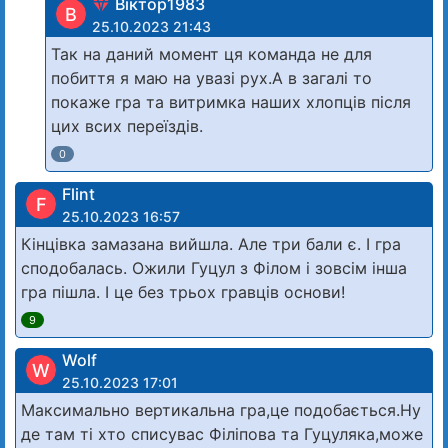
Віктор1983
В
25.10.2023 21:43
Так на даний момент ця команда не для
побиття я маю на увазі рух.А в загалі то
покаже гра та витримка наших хлопців після
цих всих переїздів.
0
Flint
F
25.10.2023 16:57
Кінцівка замазана вийшла. Але три бали є. І гра
сподобалась. Ожили Гуцул з Філом і зовсім інша
гра пішла. І це без трьох гравців основи!
9
Wolf
W
25.10.2023 17:01
Максимально вертикальна гра,це подобається.Ну
де там ті хто списувас Філіпова та Гуцуляка,може