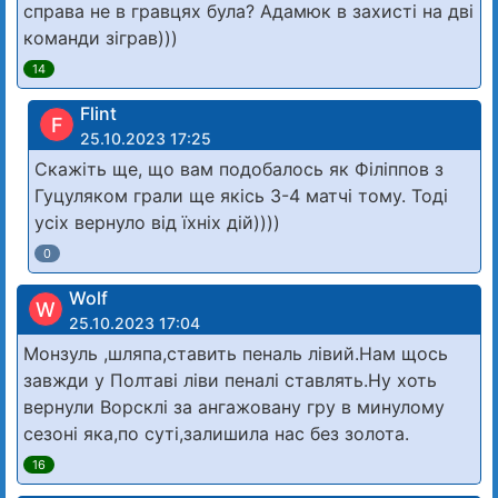
справа не в гравцях була? Адамюк в захисті на дві
команди зіграв)))
14
Flint
F
25.10.2023 17:25
Скажіть ще, що вам подобалось як Філіппов з
Гуцуляком грали ще якісь 3-4 матчі тому. Тоді
усіх вернуло від їхніх дій))))
0
Wolf
W
25.10.2023 17:04
Монзуль ,шляпа,ставить пеналь лівий.Нам щось
завжди у Полтаві ліви пеналі ставлять.Ну хоть
вернули Ворсклі за ангажовану гру в минулому
сезоні яка,по суті,залишила нас без золота.
16