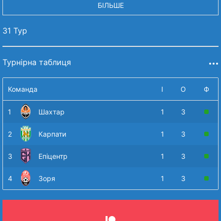
БІЛЬШЕ
31 Тур
Турнірна таблиця
Команда
І
О
Ф
1
Шахтар
1
3
2
Карпати
1
3
3
Епіцентр
1
3
4
Зоря
1
3