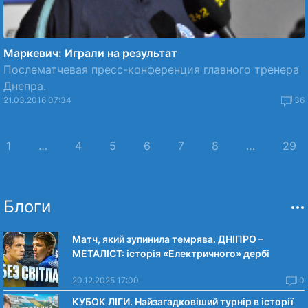
Маркевич: Играли на результат
Послематчевая пресс-конференция главного тренера
Днепра.
21.03.2016 07:34
36
1
…
4
5
6
7
8
…
29
Блоги
Матч, який зупинила темрява. ДНІПРО –
МЕТАЛІСТ: історія «Електричного» дербі
20.12.2025 17:00
0
КУБОК ЛІГИ. Найзагадковіший турнір в історії