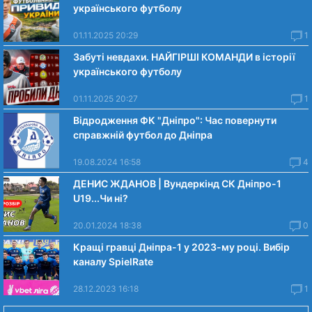
українського футболу
01.11.2025 20:29
1
Забуті невдахи. НАЙГІРШІ КОМАНДИ в історії
українського футболу
01.11.2025 20:27
1
Відродження ФК "Дніпро": Час повернути
справжній футбол до Дніпра
19.08.2024 16:58
4
ДЕНИС ЖДАНОВ | Вундеркінд СК Дніпро-1
U19...Чи нi?
20.01.2024 18:38
0
Кращі гравці Дніпра-1 у 2023-му році. Вибiр
каналу SpielRate
28.12.2023 16:18
1