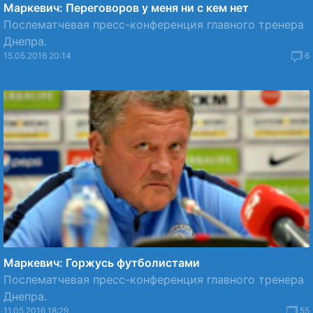
Маркевич: Переговоров у меня ни с кем нет
Послематчевая пресс-конференция главного тренера
Днепра.
15.05.2016 20:14
6
Маркевич: Горжусь футболистами
Послематчевая пресс-конференция главного тренера
Днепра.
11.05.2016 18:29
55