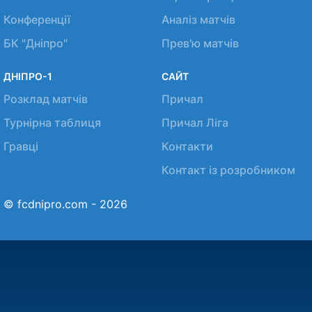
Конференції
Аналіз матчів
БК "Дніпро"
Прев'ю матчів
ДНІПРО-1
САЙТ
Розклад матчів
Причал
Турнірна таблиця
Причал Ліга
Гравці
Контакти
Контакт із розробником
© fcdnipro.com - 2026