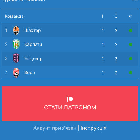
Команда
І
О
Ф
1
Шахтар
1
3
2
Карпати
1
3
3
Епіцентр
1
3
4
Зоря
1
3
СТАТИ ПАТРОНОМ
Акаунт прив'язан |
Інструкція