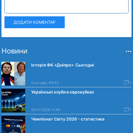
ДОДАТИ КОМЕНТАР
Новини
Історія ФК «Дніпро» Сьогодні
Сьогодні, 09:33
1
Українські клуби в єврокубках
24.07.2026 11:44
1
Чемпіонат Світу 2026 - статистика