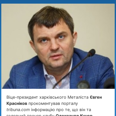
Віце-президент харківського Металіста
Євген
Красніков
прокоментував порталу
tribuna.com
інформацію про те, що він та
головний тренер клубу
Олександр Кучер