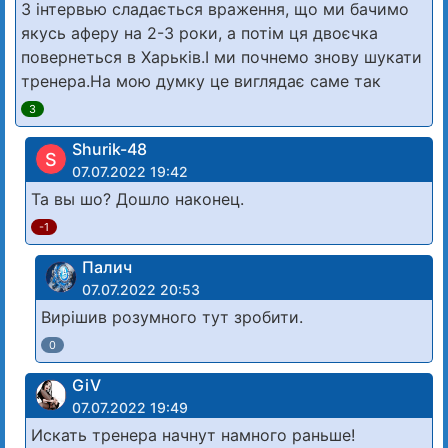
З інтервью сладається враження, що ми бачимо
якусь аферу на 2-3 роки, а потім ця двоєчка
повернеться в Харьків.І ми почнемо знову шукати
тренера.На мою думку це виглядає саме так
3
Shurik-48
S
07.07.2022 19:42
Та вы шо? Дошло наконец.
-1
Палич
07.07.2022 20:53
Вирішив розумного тут зробити.
0
GiV
07.07.2022 19:49
Искать тренера начнут намного раньше!