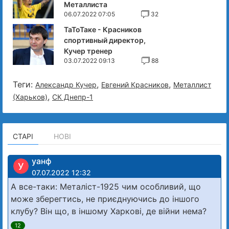
Металлиста
06.07.2022 07:05
32
ТаТоТаке - Красников
спортивный директор,
Кучер тренер
03.07.2022 09:13
88
Теги:
,
,
Александр Кучер
Евгений Красников
Металлист
,
(Харьков)
СК Днепр-1
СТАРІ
НОВІ
уанф
У
07.07.2022 12:32
А все-таки: Металіст-1925 чим особливий, що
може зберегтись, не приєднуючись до іншого
клубу? Він що, в іншому Харкові, де війни нема?
12