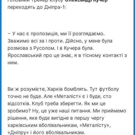
переходять до Дніпра-1:
− У нас є пропозиція, ми її розглядаємо.
Зважимо всі за і проти. Дійсно, у мене була
розмова з Русолом. І в Кучера була.
Ярославський про це знає, я в тісному контакті з
ним.
Ви ж розумієте, Харків бомблять. Тут футболу
точно не буде. Але «Металіст» є і буде, сто
відсотків. Клуб треба зберегти. Як ми це
зробимо? Ну, це уже наші питання. Ми приймемо
рішення, яке буде вигідне в першу чергу
харківським вболівальникам, «Металісту»,
«Дніпру» і його вболівальникам.