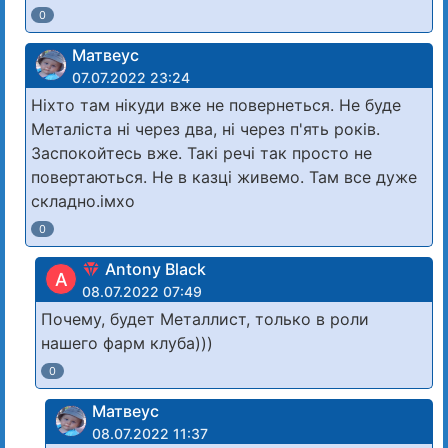
0
Матвеус
07.07.2022 23:24
Ніхто там нікуди вже не повернеться. Не буде
Металіста ні через два, ні через п'ять років.
Заспокойтесь вже. Такі речі так просто не
повертаються. Не в казці живемо. Там все дуже
складно.імхо
0
Antony Black
A
08.07.2022 07:49
Почему, будет Металлист, только в роли
нашего фарм клуба)))
0
Матвеус
08.07.2022 11:37