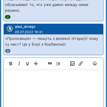
обсасывают то, что уже давно между ними
решено.
2
alex_dniepr
09.07.2022 19:31
«Пропозиція» — пишуть з великої літери))І чому
«у нас»? Це у Борі з Корбаном))
0