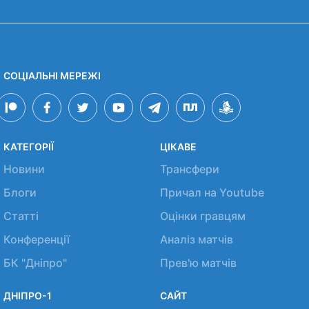
СОЦІАЛЬНІ МЕРЕЖІ
КАТЕГОРІЇ
ЦІКАВЕ
Новини
Трансфери
Блоги
Причал на Youtube
Статті
Оцінки гравцям
Конференції
Аналіз матчів
БК "Дніпро"
Прев'ю матчів
ДНІПРО-1
САЙТ