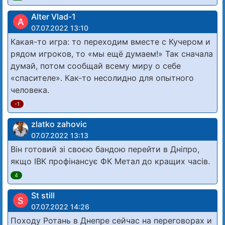
Alter Vlad-1
A
07.07.2022 13:10
Какая-то игра: то переходим вместе с Кучером и
рядом игроков, то «мы ещё думаем!» Так сначала
думай, потом сообщай всему миру о себе
«спасителе». Как-то несолидно для опытного
человека.
-1
zlatko zahovic
07.07.2022 13:13
Він готовий зі своєю бандою перейти в Дніпро,
якщо ІВК профінансує ФК Метал до кращих часів.
4
St still
S
07.07.2022 14:26
Походу Ротань в Днепре сейчас на переговорах и