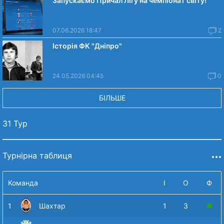
Запускаємо Причал Лігу на чемпіонат світу!
07.06.2026 18:47
2
Історія ФК "Дніпро"
24.05.2026 04:45
0
БІЛЬШЕ
31 Тур
Турнірна таблиця
Команда
І
О
Ф
1
Шахтар
1
3