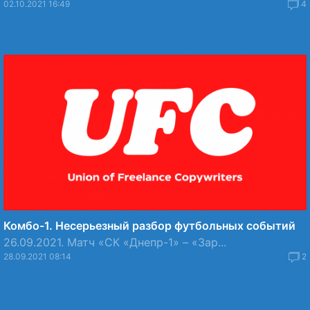
02.10.2021 16:49
4
Комбо-1. Несерьезный разбор футбольных событий
26.09.2021. Матч «СК «Днепр-1» – «Зар...
28.09.2021 08:14
2