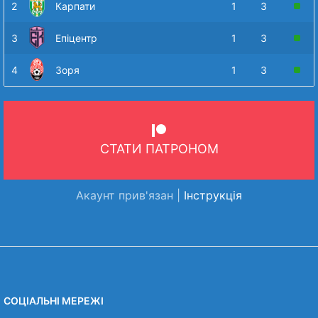
2
Карпати
1
3
3
Епіцентр
1
3
4
Зоря
1
3
СТАТИ ПАТРОНОМ
Акаунт прив'язан |
Інструкція
СОЦІАЛЬНІ МЕРЕЖІ