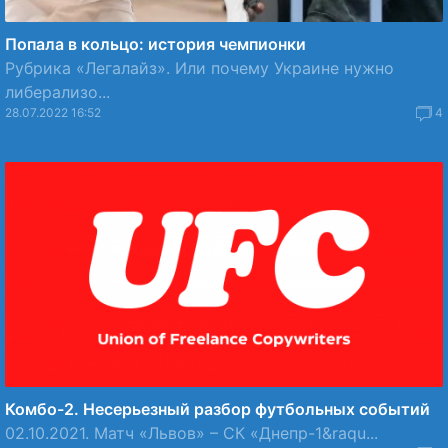
Попала в кольцо: история чемпионки
Рубрика «Легалайз». Или почему Украине нужно
либерализо...
28.07.2022 16:52
4
Комбо-2. Несерьезный разбор футбольных событий
02.10.2021. Матч «Львов» – СК «Днепр-1&raqu...