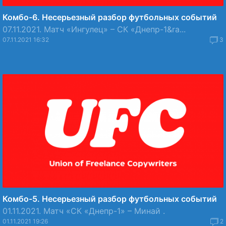
Комбо-6. Несерьезный разбор футбольных событий
07.11.2021. Матч «Ингулец» – СК «Днепр-1&ra...
07.11.2021 16:32
3
Комбо-5. Несерьезный разбор футбольных событий
01.11.2021. Матч «СК «Днепр-1» – Минай .
01.11.2021 19:26
2