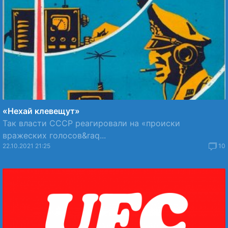
«Нехай клевещут»
Так власти СССР реагировали на «происки
вражеских голосов&raq...
22.10.2021 21:25
10