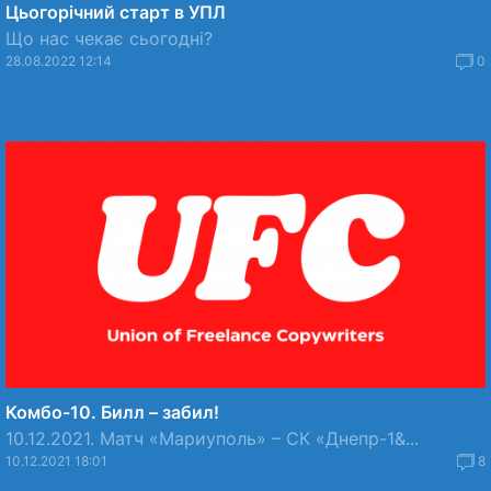
Цьогорічний старт в УПЛ
Що нас чекає сьогодні?
28.08.2022 12:14
0
Комбо-10. Билл – забил!
10.12.2021. Матч «Мариуполь» – СК «Днепр-1&...
10.12.2021 18:01
8