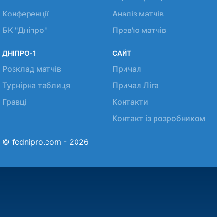
Конференції
Аналіз матчів
БК "Дніпро"
Прев'ю матчів
ДНІПРО-1
САЙТ
Розклад матчів
Причал
Турнірна таблиця
Причал Ліга
Гравці
Контакти
Контакт із розробником
© fcdnipro.com - 2026