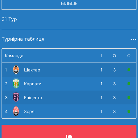
БІЛЬШЕ
31 Тур
Турнірна таблиця
Команда
І
О
Ф
1
Шахтар
1
3
2
Карпати
1
3
3
Епіцентр
1
3
4
Зоря
1
3