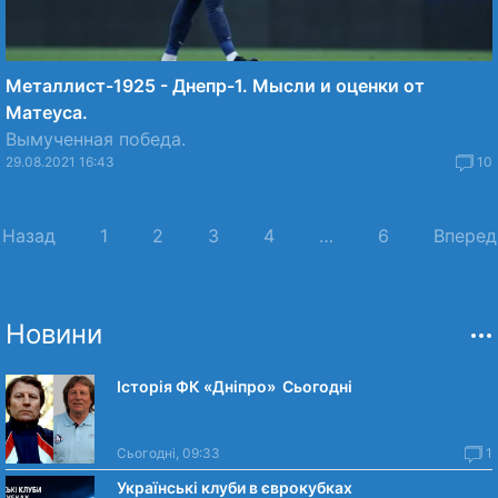
Металлист-1925 - Днепр-1. Мысли и оценки от
Матеуса.
Вымученная победа.
29.08.2021 16:43
10
 Назад
1
2
3
4
…
6
Вперед
Новини
Історія ФК «Дніпро» Сьогодні
Сьогодні, 09:33
1
Українські клуби в єврокубках